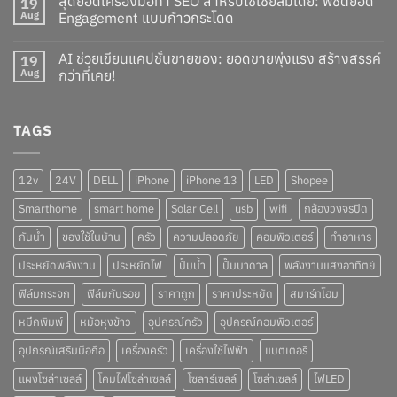
สุดยอดเครื่องมือทำ SEO สำหรับโซเชียลมีเดีย: พิชิตยอด
19
Aug
Engagement แบบก้าวกระโดด
AI ช่วยเขียนแคปชั่นขายของ: ยอดขายพุ่งแรง สร้างสรรค์
19
Aug
กว่าที่เคย!
TAGS
12v
24V
DELL
iPhone
iPhone 13
LED
Shopee
Smarthome
smart home
Solar Cell
usb
wifi
กล้องวงจรปิด
กันน้ำ
ของใช้ในบ้าน
ครัว
ความปลอดภัย
คอมพิวเตอร์
ทำอาหาร
ประหยัดพลังงาน
ประหยัดไฟ
ปั๊มน้ำ
ปั๊มบาดาล
พลังงานแสงอาทิตย์
ฟิล์มกระจก
ฟิล์มกันรอย
ราคาถูก
ราคาประหยัด
สมาร์ทโฮม
หมึกพิมพ์
หม้อหุงข้าว
อุปกรณ์ครัว
อุปกรณ์คอมพิวเตอร์
อุปกรณ์เสริมมือถือ
เครื่องครัว
เครื่องใช้ไฟฟ้า
แบตเตอรี่
แผงโซล่าเซลล์
โคมไฟโซล่าเซลล์
โซลาร์เซลล์
โซล่าเซลล์
ไฟLED