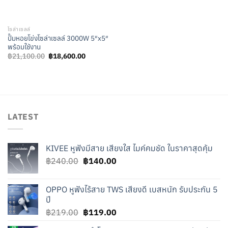
โซล่าเซลล์
ปั๊มหอยโข่งโซล่าเซลล์ 3000W 5″x5″
พร้อมใช้งาน
Original
Current
฿
21,100.00
฿
18,600.00
price
price
was:
is:
฿21,100.00.
฿18,600.00.
LATEST
KIVEE หูฟังมีสาย เสียงใส ไมค์คมชัด ในราคาสุดคุ้ม
Original
Current
฿
240.00
฿
140.00
price
price
was:
is:
OPPO หูฟังไร้สาย TWS เสียงดี เบสหนัก รับประกัน 5
฿240.00.
฿140.00.
ปี
Original
Current
฿
219.00
฿
119.00
price
price