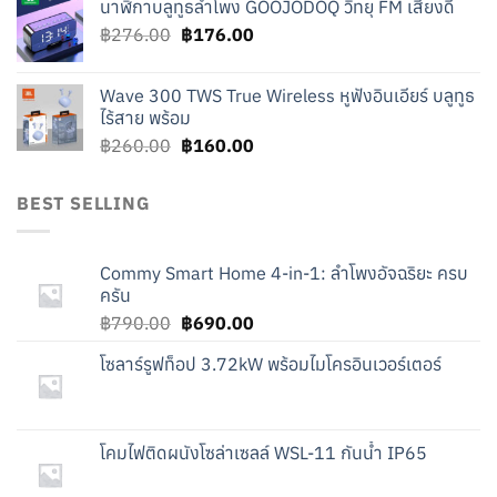
นาฬิกาบลูทูธลำโพง GOOJODOQ วิทยุ FM เสียงดี
was:
is:
Original
Current
฿
276.00
฿219.00.
฿
176.00
฿119.00.
price
price
was:
is:
Wave 300 TWS True Wireless หูฟังอินเอียร์ บลูทูธ
฿276.00.
฿176.00.
ไร้สาย พร้อม
Original
Current
฿
260.00
฿
160.00
price
price
was:
is:
BEST SELLING
฿260.00.
฿160.00.
Commy Smart Home 4-in-1: ลำโพงอัจฉริยะ ครบ
ครัน
Original
Current
฿
790.00
฿
690.00
price
price
โซลาร์รูฟท็อป 3.72kW พร้อมไมโครอินเวอร์เตอร์
was:
is:
฿790.00.
฿690.00.
โคมไฟติดผนังโซล่าเซลล์ WSL-11 กันน้ำ IP65