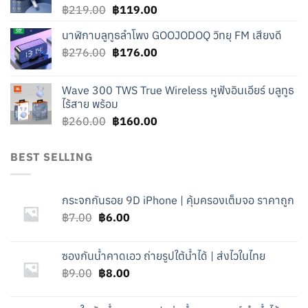
Original
Current
฿
219.00
฿
119.00
price
price
นาฬิกาบลูทูธลำโพง GOOJODOQ วิทยุ FM เสียงดี
was:
is:
Original
Current
฿
276.00
฿219.00.
฿
176.00
฿119.00.
price
price
was:
is:
Wave 300 TWS True Wireless หูฟังอินเอียร์ บลูทูธ
฿276.00.
฿176.00.
ไร้สาย พร้อม
Original
Current
฿
260.00
฿
160.00
price
price
was:
is:
BEST SELLING
฿260.00.
฿160.00.
กระจกกันรอย 9D iPhone | คุ้มครองเต็มจอ ราคาถูก
Original
Current
฿
7.00
฿
6.00
price
price
was:
is:
ซองกันน้ำคาดเอว ถ่ายรูปใต้น้ำได้ | ส่งไวในไทย
฿7.00.
฿6.00.
Original
Current
฿
9.00
฿
8.00
price
price
was:
is: