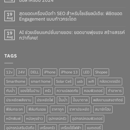
มือสำหรับปี 2024
สุดยอดเครื่องมือทำ SEO สำหรับโซเชียลมีเดีย: พิชิตยอด
19
Aug
Engagement แบบก้าวกระโดด
AI ช่วยเขียนแคปชั่นขายของ: ยอดขายพุ่งแรง สร้างสรรค์
19
Aug
กว่าที่เคย!
TAGS
12v
24V
DELL
iPhone
iPhone 13
LED
Shopee
Smarthome
smart home
Solar Cell
usb
wifi
กล้องวงจรปิด
กันน้ำ
ของใช้ในบ้าน
ครัว
ความปลอดภัย
คอมพิวเตอร์
ทำอาหาร
ประหยัดพลังงาน
ประหยัดไฟ
ปั๊มน้ำ
ปั๊มบาดาล
พลังงานแสงอาทิตย์
ฟิล์มกระจก
ฟิล์มกันรอย
ราคาถูก
ราคาประหยัด
สมาร์ทโฮม
หมึกพิมพ์
หม้อหุงข้าว
อุปกรณ์ครัว
อุปกรณ์คอมพิวเตอร์
อุปกรณ์เสริมมือถือ
เครื่องครัว
เครื่องใช้ไฟฟ้า
แบตเตอรี่