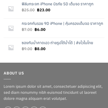
ฟิล์มกระจก iPhone นิรภัย 5D เต็มจอ ราคาถูก
Original
Current
฿
25.00
฿
23.00
price
price
was:
is:
กระจกกันรอย 9D iPhone | คุ้มครองเต็มจอ ราคาถูก
฿25.00.
฿23.00.
Original
Current
฿
7.00
฿
6.00
price
price
was:
is:
ซองกันน้ำคาดเอว ถ่ายรูปใต้น้ำได้ | ส่งไวในไทย
฿7.00.
฿6.00.
Original
Current
฿
9.00
฿
8.00
price
price
was:
is:
฿9.00.
฿8.00.
ABOUT US
Lorem ipsum dolor sit amet, consectetuer adipiscing elit,
sed diam nonummy nibh euismod tincidunt ut laoreet
dolore magna aliquam erat volutpat.