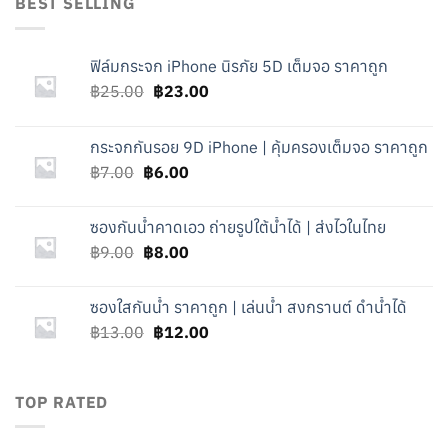
BEST SELLING
฿260.00.
฿160.00.
ฟิล์มกระจก iPhone นิรภัย 5D เต็มจอ ราคาถูก
Original
Current
฿
25.00
฿
23.00
price
price
was:
is:
กระจกกันรอย 9D iPhone | คุ้มครองเต็มจอ ราคาถูก
฿25.00.
฿23.00.
Original
Current
฿
7.00
฿
6.00
price
price
was:
is:
ซองกันน้ำคาดเอว ถ่ายรูปใต้น้ำได้ | ส่งไวในไทย
฿7.00.
฿6.00.
Original
Current
฿
9.00
฿
8.00
price
price
was:
is:
ซองใสกันน้ำ ราคาถูก | เล่นน้ำ สงกรานต์ ดำน้ำได้
฿9.00.
฿8.00.
Original
Current
฿
13.00
฿
12.00
price
price
was:
is:
฿13.00.
฿12.00.
TOP RATED