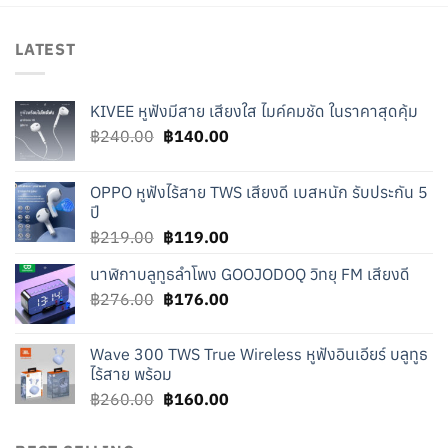
LATEST
KIVEE หูฟังมีสาย เสียงใส ไมค์คมชัด ในราคาสุดคุ้ม
Original
Current
฿
240.00
฿
140.00
price
price
was:
is:
OPPO หูฟังไร้สาย TWS เสียงดี เบสหนัก รับประกัน 5
฿240.00.
฿140.00.
ปี
Original
Current
฿
219.00
฿
119.00
price
price
นาฬิกาบลูทูธลำโพง GOOJODOQ วิทยุ FM เสียงดี
was:
is:
Original
Current
฿
276.00
฿219.00.
฿
176.00
฿119.00.
price
price
was:
is:
Wave 300 TWS True Wireless หูฟังอินเอียร์ บลูทูธ
฿276.00.
฿176.00.
ไร้สาย พร้อม
Original
Current
฿
260.00
฿
160.00
price
price
was:
is: