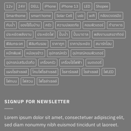
12v
24V
DELL
iPhone
iPhone 13
LED
Shopee
Smarthome
smart home
Solar Cell
usb
wifi
กล้องวงจรปิด
กันน้ำ
ของใช้ในบ้าน
ครัว
ความปลอดภัย
คอมพิวเตอร์
ทำอาหาร
ประหยัดพลังงาน
ประหยัดไฟ
ปั๊มน้ำ
ปั๊มบาดาล
พลังงานแสงอาทิตย์
ฟิล์มกระจก
ฟิล์มกันรอย
ราคาถูก
ราคาประหยัด
สมาร์ทโฮม
หมึกพิมพ์
หม้อหุงข้าว
อุปกรณ์ครัว
อุปกรณ์คอมพิวเตอร์
อุปกรณ์เสริมมือถือ
เครื่องครัว
เครื่องใช้ไฟฟ้า
แบตเตอรี่
แผงโซล่าเซลล์
โคมไฟโซล่าเซลล์
โซลาร์เซลล์
โซล่าเซลล์
ไฟLED
ไฟถนน
ไฟสวน
ไฟโซล่าเซลล์
SIGNUP FOR NEWSLETTER
Lorem ipsum dolor sit amet, consectetuer adipiscing elit,
sed diam nonummy nibh euismod tincidunt ut laoreet.