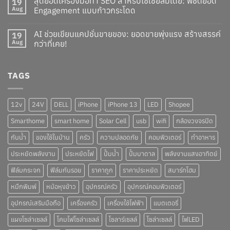
สุดยอดเครื่องมือทำ SEO สำหรับโซเชียลมีเดีย: พิชิตยอด
19
Aug
Engagement แบบก้าวกระโดด
AI ช่วยเขียนแคปชั่นขายของ: ยอดขายพุ่งแรง สร้างสรรค์
19
Aug
กว่าที่เคย!
TAGS
12v
24V
DELL
iPhone
iPhone 13
LED
Shopee
Smarthome
smart home
Solar Cell
usb
wifi
กล้องวงจรปิด
กันน้ำ
ของใช้ในบ้าน
ครัว
ความปลอดภัย
คอมพิวเตอร์
ทำอาหาร
ประหยัดพลังงาน
ประหยัดไฟ
ปั๊มน้ำ
ปั๊มบาดาล
พลังงานแสงอาทิตย์
ฟิล์มกระจก
ฟิล์มกันรอย
ราคาถูก
ราคาประหยัด
สมาร์ทโฮม
หมึกพิมพ์
หม้อหุงข้าว
อุปกรณ์ครัว
อุปกรณ์คอมพิวเตอร์
อุปกรณ์เสริมมือถือ
เครื่องครัว
เครื่องใช้ไฟฟ้า
แบตเตอรี่
แผงโซล่าเซลล์
โคมไฟโซล่าเซลล์
โซลาร์เซลล์
โซล่าเซลล์
ไฟLED