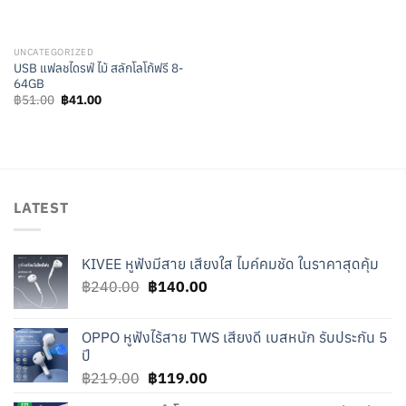
UNCATEGORIZED
USB แฟลชไดรฟ์ ไม้ สลักโลโก้ฟรี 8-
64GB
Original
Current
฿
51.00
฿
41.00
price
price
was:
is:
฿51.00.
฿41.00.
LATEST
KIVEE หูฟังมีสาย เสียงใส ไมค์คมชัด ในราคาสุดคุ้ม
Original
Current
฿
240.00
฿
140.00
price
price
was:
is:
OPPO หูฟังไร้สาย TWS เสียงดี เบสหนัก รับประกัน 5
฿240.00.
฿140.00.
ปี
Original
Current
฿
219.00
฿
119.00
price
price