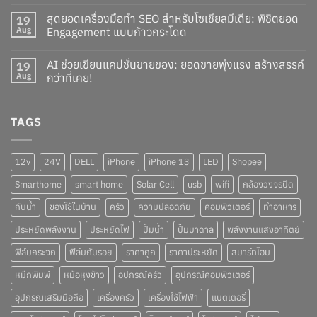
สุดยอดเครื่องมือทำ SEO สำหรับโซเชียลมีเดีย: พิชิตยอด
19
Aug
Engagement แบบก้าวกระโดด
AI ช่วยเขียนแคปชั่นขายของ: ยอดขายพุ่งแรง สร้างสรรค์
19
Aug
กว่าที่เคย!
TAGS
12v
24V
DELL
iPhone
iPhone 13
LED
Shopee
Smarthome
smart home
Solar Cell
usb
wifi
กล้องวงจรปิด
กันน้ำ
ของใช้ในบ้าน
ครัว
ความปลอดภัย
คอมพิวเตอร์
ทำอาหาร
ประหยัดพลังงาน
ประหยัดไฟ
ปั๊มน้ำ
ปั๊มบาดาล
พลังงานแสงอาทิตย์
ฟิล์มกระจก
ฟิล์มกันรอย
ราคาถูก
ราคาประหยัด
สมาร์ทโฮม
หมึกพิมพ์
หม้อหุงข้าว
อุปกรณ์ครัว
อุปกรณ์คอมพิวเตอร์
อุปกรณ์เสริมมือถือ
เครื่องครัว
เครื่องใช้ไฟฟ้า
แบตเตอรี่