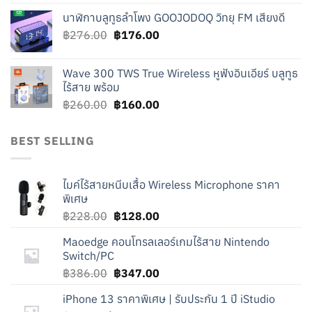
price
price
นาฬิกาบลูทูธลำโพง GOOJODOQ วิทยุ FM เสียงดี
was:
is:
Original
Current
฿
276.00
฿219.00.
฿
176.00
฿119.00.
price
price
was:
is:
Wave 300 TWS True Wireless หูฟังอินเอียร์ บลูทูธ
฿276.00.
฿176.00.
ไร้สาย พร้อม
Original
Current
฿
260.00
฿
160.00
price
price
was:
is:
BEST SELLING
฿260.00.
฿160.00.
ไมค์ไร้สายหนีบเสื้อ Wireless Microphone ราคา
พิเศษ
Original
Current
฿
228.00
฿
128.00
price
price
Maoedge คอนโทรลเลอร์เกมไร้สาย Nintendo
was:
is:
Switch/PC
฿228.00.
฿128.00.
Original
Current
฿
386.00
฿
347.00
price
price
iPhone 13 ราคาพิเศษ | รับประกัน 1 ปี iStudio
was:
is: