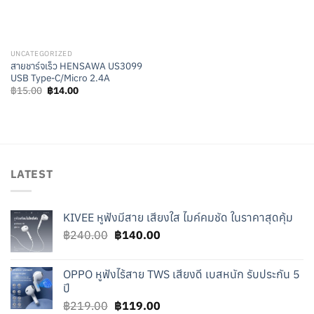
UNCATEGORIZED
สายชาร์จเร็ว HENSAWA US3099
USB Type-C/Micro 2.4A
Original
Current
฿
15.00
฿
14.00
price
price
was:
is:
฿15.00.
฿14.00.
LATEST
KIVEE หูฟังมีสาย เสียงใส ไมค์คมชัด ในราคาสุดคุ้ม
Original
Current
฿
240.00
฿
140.00
price
price
was:
is:
OPPO หูฟังไร้สาย TWS เสียงดี เบสหนัก รับประกัน 5
฿240.00.
฿140.00.
ปี
Original
Current
฿
219.00
฿
119.00