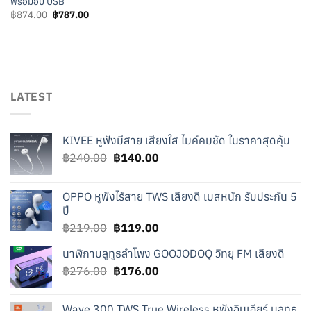
พร้อมฮับ USB
Original
Current
฿
874.00
฿
787.00
price
price
was:
is:
฿874.00.
฿787.00.
LATEST
KIVEE หูฟังมีสาย เสียงใส ไมค์คมชัด ในราคาสุดคุ้ม
Original
Current
฿
240.00
฿
140.00
price
price
was:
is:
OPPO หูฟังไร้สาย TWS เสียงดี เบสหนัก รับประกัน 5
฿240.00.
฿140.00.
ปี
Original
Current
฿
219.00
฿
119.00
price
price
นาฬิกาบลูทูธลำโพง GOOJODOQ วิทยุ FM เสียงดี
was:
is:
Original
Current
฿
276.00
฿219.00.
฿
176.00
฿119.00.
price
price
was:
is:
Wave 300 TWS True Wireless หูฟังอินเอียร์ บลูทูธ