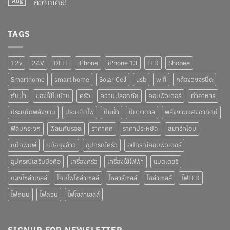
Aug
กว่าที่เคย!
TAGS
12v
24V
DELL
iPhone
iPhone 13
LED
Shopee
Smarthome
smart home
Solar Cell
usb
wifi
กล้องวงจรปิด
กันน้ำ
ของใช้ในบ้าน
ครัว
ความปลอดภัย
คอมพิวเตอร์
ทำอาหาร
ประหยัดพลังงาน
ประหยัดไฟ
ปั๊มน้ำ
ปั๊มบาดาล
พลังงานแสงอาทิตย์
ฟิล์มกระจก
ฟิล์มกันรอย
ราคาถูก
ราคาประหยัด
สมาร์ทโฮม
หมึกพิมพ์
หม้อหุงข้าว
อุปกรณ์ครัว
อุปกรณ์คอมพิวเตอร์
อุปกรณ์เสริมมือถือ
เครื่องครัว
เครื่องใช้ไฟฟ้า
แบตเตอรี่
แผงโซล่าเซลล์
โคมไฟโซล่าเซลล์
โซลาร์เซลล์
โซล่าเซลล์
ไฟLED
ไฟถนน
ไฟสวน
ไฟโซล่าเซลล์
SIGNUP FOR NEWSLETTER