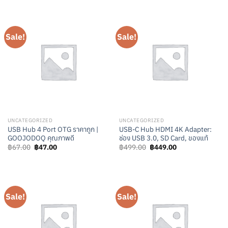
was:
is:
was:
is:
฿570.00.
฿550.00.
฿256.00.
฿236.00.
Sale!
Sale!
UNCATEGORIZED
UNCATEGORIZED
USB Hub 4 Port OTG ราคาถูก |
USB-C Hub HDMI 4K Adapter:
GOOJODOQ คุณภาพดี
ช่อง USB 3.0, SD Card, ของแท้
Original
Current
Original
Current
฿
67.00
฿
47.00
฿
499.00
฿
449.00
price
price
price
price
was:
is:
was:
is:
฿67.00.
฿47.00.
฿499.00.
฿449.00.
Sale!
Sale!