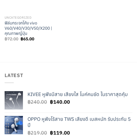
UNCATEGORIZED
ฟิล์มกระจกโค้ง vivo
V60/V40/V30/V50/X200 |
คุณภาพญี่ปุ่น
Original
Current
฿
72.00
฿
65.00
price
price
was:
is:
฿72.00.
฿65.00.
LATEST
KIVEE หูฟังมีสาย เสียงใส ไมค์คมชัด ในราคาสุดคุ้ม
Original
Current
฿
240.00
฿
140.00
price
price
was:
is:
OPPO หูฟังไร้สาย TWS เสียงดี เบสหนัก รับประกัน 5
฿240.00.
฿140.00.
ปี
Original
Current
฿
219.00
฿
119.00