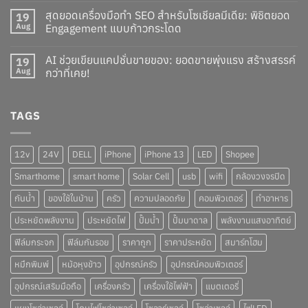
สุดยอดเครื่องมือทำ SEO สำหรับโซเชียลมีเดีย: พิชิตยอด
19
Aug
Engagement แบบก้าวกระโดด
AI ช่วยเขียนแคปชั่นขายของ: ยอดขายพุ่งแรง สร้างสรรค์
19
Aug
กว่าที่เคย!
TAGS
12v
24V
DELL
iPhone
iPhone 13
LED
Shopee
Smarthome
smart home
Solar Cell
usb
wifi
กล้องวงจรปิด
กันน้ำ
ของใช้ในบ้าน
ครัว
ความปลอดภัย
คอมพิวเตอร์
ทำอาหาร
ประหยัดพลังงาน
ประหยัดไฟ
ปั๊มน้ำ
ปั๊มบาดาล
พลังงานแสงอาทิตย์
ฟิล์มกระจก
ฟิล์มกันรอย
ราคาถูก
ราคาประหยัด
สมาร์ทโฮม
หมึกพิมพ์
หม้อหุงข้าว
อุปกรณ์ครัว
อุปกรณ์คอมพิวเตอร์
อุปกรณ์เสริมมือถือ
เครื่องครัว
เครื่องใช้ไฟฟ้า
แบตเตอรี่