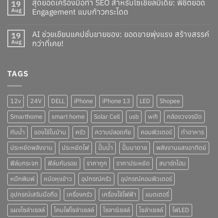
สุดยอดเครื่องมือทำ SEO สำหรับโซเชียลมีเดีย: พิชิตยอด
19
Aug
Engagement แบบก้าวกระโดด
AI ช่วยเขียนแคปชั่นขายของ: ยอดขายพุ่งแรง สร้างสรรค์
19
Aug
กว่าที่เคย!
TAGS
12v
24V
DELL
iPhone
iPhone 13
LED
Shopee
Smarthome
smart home
Solar Cell
usb
wifi
กล้องวงจรปิด
กันน้ำ
ของใช้ในบ้าน
ครัว
ความปลอดภัย
คอมพิวเตอร์
ทำอาหาร
ประหยัดพลังงาน
ประหยัดไฟ
ปั๊มน้ำ
ปั๊มบาดาล
พลังงานแสงอาทิตย์
ฟิล์มกระจก
ฟิล์มกันรอย
ราคาถูก
ราคาประหยัด
สมาร์ทโฮม
หมึกพิมพ์
หม้อหุงข้าว
อุปกรณ์ครัว
อุปกรณ์คอมพิวเตอร์
อุปกรณ์เสริมมือถือ
เครื่องครัว
เครื่องใช้ไฟฟ้า
แบตเตอรี่
แผงโซล่าเซลล์
โคมไฟโซล่าเซลล์
โซลาร์เซลล์
โซล่าเซลล์
ไฟLED