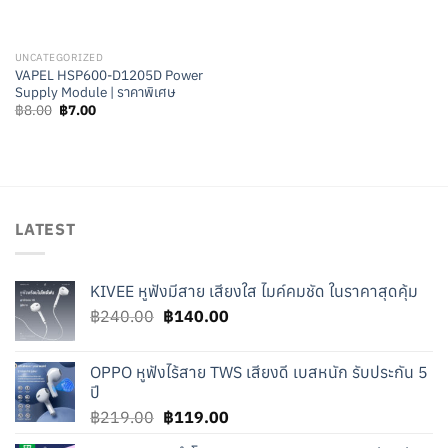
UNCATEGORIZED
VAPEL HSP600-D1205D Power
Supply Module | ราคาพิเศษ
Original
Current
฿
8.00
฿
7.00
price
price
was:
is:
฿8.00.
฿7.00.
LATEST
KIVEE หูฟังมีสาย เสียงใส ไมค์คมชัด ในราคาสุดคุ้ม
Original
Current
฿
240.00
฿
140.00
price
price
was:
is:
OPPO หูฟังไร้สาย TWS เสียงดี เบสหนัก รับประกัน 5
฿240.00.
฿140.00.
ปี
Original
Current
฿
219.00
฿
119.00
price
price