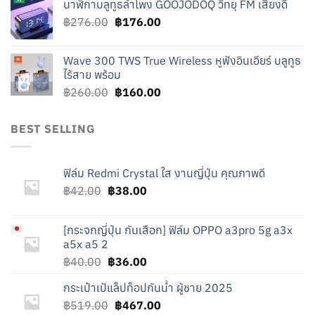
นาฬิกาบลูทูธลำโพง GOOJODOQ วิทยุ FM เสียงดี
was:
is:
Original
Current
฿
276.00
฿219.00.
฿
176.00
฿119.00.
price
price
was:
is:
Wave 300 TWS True Wireless หูฟังอินเอียร์ บลูทูธ
฿276.00.
฿176.00.
ไร้สาย พร้อม
Original
Current
฿
260.00
฿
160.00
price
price
was:
is:
BEST SELLING
฿260.00.
฿160.00.
ฟิล์ม Redmi Crystal ใส งานญี่ปุ่น คุณภาพดี
Original
Current
฿
42.00
฿
38.00
price
price
was:
is:
[
กระจกญี่ปุ่น กันเสือก] ฟิล์ม OPPO a3pro 5g a3x
฿42.00.
฿38.00.
a5x a5 2
Original
Current
฿
40.00
฿
36.00
price
price
กระเป๋าเป้แล็ปท็อปกันน้ำ ผู้ชาย 2025
was:
is:
Original
Current
฿
519.00
฿40.00.
฿
467.00
฿36.00.