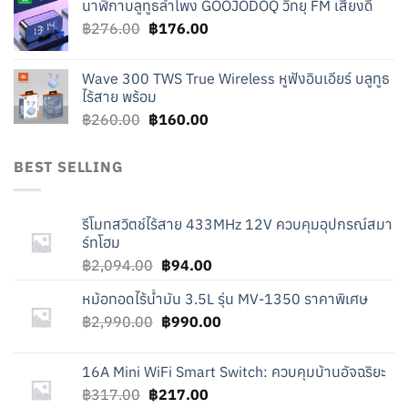
นาฬิกาบลูทูธลำโพง GOOJODOQ วิทยุ FM เสียงดี
was:
is:
Original
Current
฿
276.00
฿219.00.
฿
176.00
฿119.00.
price
price
was:
is:
Wave 300 TWS True Wireless หูฟังอินเอียร์ บลูทูธ
฿276.00.
฿176.00.
ไร้สาย พร้อม
Original
Current
฿
260.00
฿
160.00
price
price
was:
is:
BEST SELLING
฿260.00.
฿160.00.
รีโมทสวิตช์ไร้สาย 433MHz 12V ควบคุมอุปกรณ์สมา
ร์ทโฮม
Original
Current
฿
2,094.00
฿
94.00
price
price
หม้อทอดไร้น้ำมัน 3.5L รุ่น MV-1350 ราคาพิเศษ
was:
is:
Original
Current
฿
2,990.00
฿2,094.00.
฿
990.00
฿94.00.
price
price
was:
is:
16A Mini WiFi Smart Switch: ควบคุมบ้านอัจฉริยะ
฿2,990.00.
฿990.00.
Original
Current
฿
317.00
฿
217.00