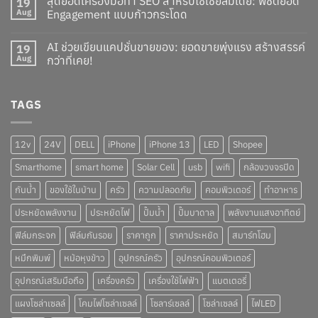
สุดยอดเครื่องมือทำ SEO สำหรับโซเชียลมีเดีย: พิชิตยอด
19
Aug
Engagement แบบก้าวกระโดด
AI ช่วยเขียนแคปชั่นขายของ: ยอดขายพุ่งแรง สร้างสรรค์
19
Aug
กว่าที่เคย!
TAGS
12v
24V
DELL
iPhone
iPhone 13
LED
Shopee
Smarthome
smart home
Solar Cell
usb
wifi
กล้องวงจรปิด
กันน้ำ
ของใช้ในบ้าน
ครัว
ความปลอดภัย
คอมพิวเตอร์
ทำอาหาร
ประหยัดพลังงาน
ประหยัดไฟ
ปั๊มน้ำ
ปั๊มบาดาล
พลังงานแสงอาทิตย์
ฟิล์มกระจก
ฟิล์มกันรอย
ราคาถูก
ราคาประหยัด
สมาร์ทโฮม
หมึกพิมพ์
หม้อหุงข้าว
อุปกรณ์ครัว
อุปกรณ์คอมพิวเตอร์
อุปกรณ์เสริมมือถือ
เครื่องครัว
เครื่องใช้ไฟฟ้า
แบตเตอรี่
แผงโซล่าเซลล์
โคมไฟโซล่าเซลล์
โซลาร์เซลล์
โซล่าเซลล์
ไฟLED