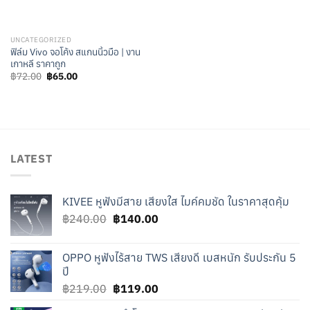
UNCATEGORIZED
ฟิล์ม Vivo จอโค้ง สแกนนิ้วมือ | งาน
เกาหลี ราคาถูก
Original
Current
฿
72.00
฿
65.00
price
price
was:
is:
฿72.00.
฿65.00.
LATEST
KIVEE หูฟังมีสาย เสียงใส ไมค์คมชัด ในราคาสุดคุ้ม
Original
Current
฿
240.00
฿
140.00
price
price
was:
is:
OPPO หูฟังไร้สาย TWS เสียงดี เบสหนัก รับประกัน 5
฿240.00.
฿140.00.
ปี
Original
Current
฿
219.00
฿
119.00
price
price