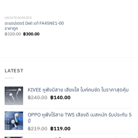
UNCATEGORIZED
อะแดปเตอร์ Dell แท้ FA45NE1-00
ราคาถูก
Original
Current
฿
320.00
฿
300.00
price
price
was:
is:
฿320.00.
฿300.00.
LATEST
KIVEE หูฟังมีสาย เสียงใส ไมค์คมชัด ในราคาสุดคุ้ม
Original
Current
฿
240.00
฿
140.00
price
price
was:
is:
OPPO หูฟังไร้สาย TWS เสียงดี เบสหนัก รับประกัน 5
฿240.00.
฿140.00.
ปี
Original
Current
฿
219.00
฿
119.00
price
price