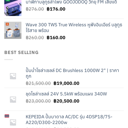
นาฬิกาบลูทูธลำโพง GOOJODOQ วิทยุ FM เสียงดี
was:
is:
Original
Current
฿
276.00
฿219.00.
฿
176.00
฿119.00.
price
price
was:
is:
Wave 300 TWS True Wireless หูฟังอินเอียร์ บลูทูธ
฿276.00.
฿176.00.
ไร้สาย พร้อม
Original
Current
฿
260.00
฿
160.00
price
price
was:
is:
BEST SELLING
฿260.00.
฿160.00.
ปั๊มน้ำโซล่าเซลล์ DC Brushless 1000W 2" | ราคา
ถูก
Original
Current
฿
21,500.00
฿
19,000.00
price
price
ชุดโซล่าเซลล์ 24V 5.5kW พร้อมแผง 340W
was:
is:
Original
Current
฿
23,000.00
฿21,500.00.
฿
20,500.00
฿19,000.00.
price
price
was:
is:
KEPEIDA
ปั๊มบาดาล AC/DC รุ่น 4DSP18/75-
฿23,000.00.
฿20,500.00.
A220/D300-2200w