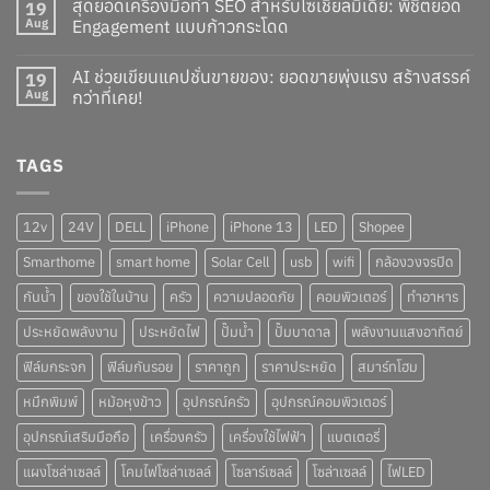
สุดยอดเครื่องมือทำ SEO สำหรับโซเชียลมีเดีย: พิชิตยอด
19
Aug
Engagement แบบก้าวกระโดด
AI ช่วยเขียนแคปชั่นขายของ: ยอดขายพุ่งแรง สร้างสรรค์
19
Aug
กว่าที่เคย!
TAGS
12v
24V
DELL
iPhone
iPhone 13
LED
Shopee
Smarthome
smart home
Solar Cell
usb
wifi
กล้องวงจรปิด
กันน้ำ
ของใช้ในบ้าน
ครัว
ความปลอดภัย
คอมพิวเตอร์
ทำอาหาร
ประหยัดพลังงาน
ประหยัดไฟ
ปั๊มน้ำ
ปั๊มบาดาล
พลังงานแสงอาทิตย์
ฟิล์มกระจก
ฟิล์มกันรอย
ราคาถูก
ราคาประหยัด
สมาร์ทโฮม
หมึกพิมพ์
หม้อหุงข้าว
อุปกรณ์ครัว
อุปกรณ์คอมพิวเตอร์
อุปกรณ์เสริมมือถือ
เครื่องครัว
เครื่องใช้ไฟฟ้า
แบตเตอรี่
แผงโซล่าเซลล์
โคมไฟโซล่าเซลล์
โซลาร์เซลล์
โซล่าเซลล์
ไฟLED