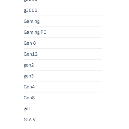
g3000
Gaming
Gaming PC
Gen 8
Gen12
gen2
gen3
Gen4
Gen8
gift
GTA V