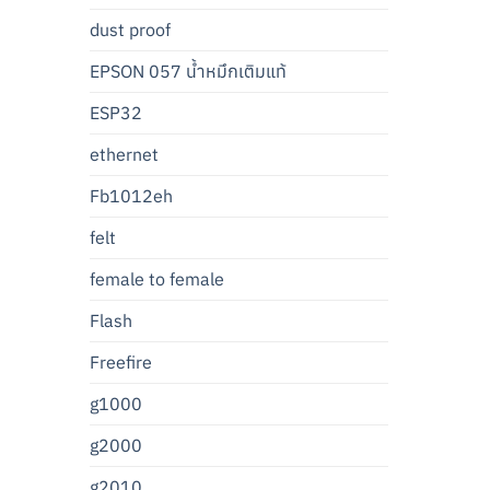
dust proof
EPSON 057 น้ำหมึกเติมแท้
ESP32
ethernet
Fb1012eh
felt
female to female
Flash
Freefire
g1000
g2000
g2010