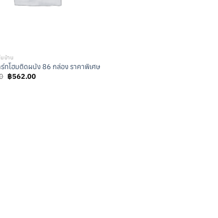
ในบ้าน
ร์ทโฮมติดผนัง 86 กล่อง ราคาพิเศษ
Original
Current
0
฿
562.00
price
price
was:
is:
฿2,562.00.
฿562.00.