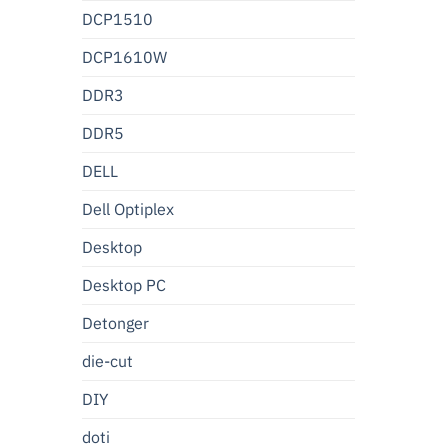
DCP1510
DCP1610W
DDR3
DDR5
DELL
Dell Optiplex
Desktop
Desktop PC
Detonger
die-cut
DIY
doti