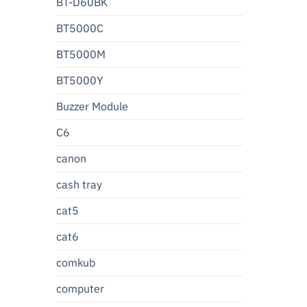
BT-D60BK
BT5000C
BT5000M
BT5000Y
Buzzer Module
C6
canon
cash tray
cat5
cat6
comkub
computer