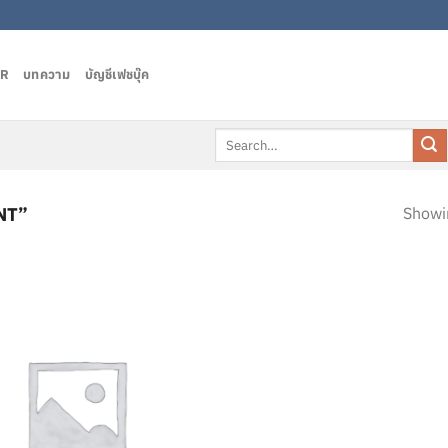
AR
บทความ
บัญชีเฟชบุ๊ค
Search
for:
NT”
Showin