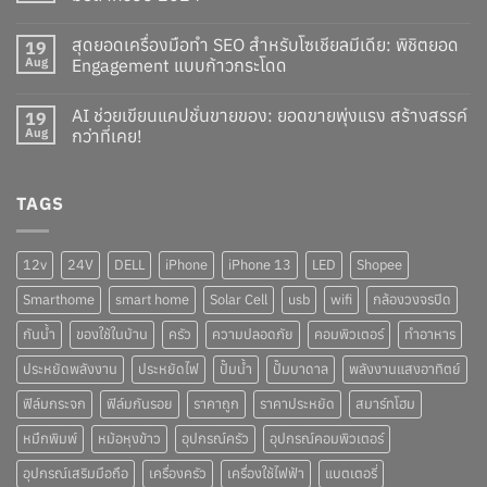
สุดยอดเครื่องมือทำ SEO สำหรับโซเชียลมีเดีย: พิชิตยอด
19
Aug
Engagement แบบก้าวกระโดด
AI ช่วยเขียนแคปชั่นขายของ: ยอดขายพุ่งแรง สร้างสรรค์
19
Aug
กว่าที่เคย!
TAGS
12v
24V
DELL
iPhone
iPhone 13
LED
Shopee
Smarthome
smart home
Solar Cell
usb
wifi
กล้องวงจรปิด
กันน้ำ
ของใช้ในบ้าน
ครัว
ความปลอดภัย
คอมพิวเตอร์
ทำอาหาร
ประหยัดพลังงาน
ประหยัดไฟ
ปั๊มน้ำ
ปั๊มบาดาล
พลังงานแสงอาทิตย์
ฟิล์มกระจก
ฟิล์มกันรอย
ราคาถูก
ราคาประหยัด
สมาร์ทโฮม
หมึกพิมพ์
หม้อหุงข้าว
อุปกรณ์ครัว
อุปกรณ์คอมพิวเตอร์
อุปกรณ์เสริมมือถือ
เครื่องครัว
เครื่องใช้ไฟฟ้า
แบตเตอรี่