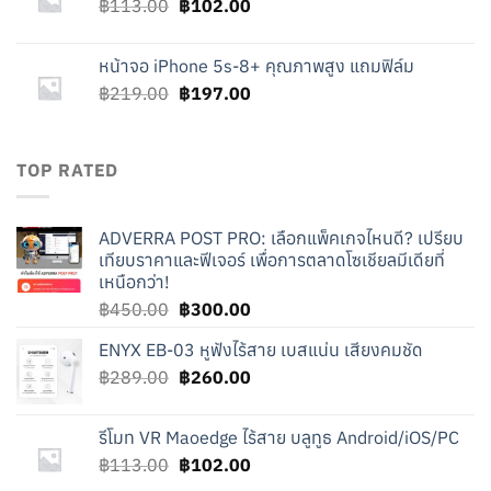
Original
Current
฿
113.00
฿
102.00
price
price
was:
is:
หน้าจอ iPhone 5s-8+ คุณภาพสูง แถมฟิล์ม
฿113.00.
฿102.00.
Original
Current
฿
219.00
฿
197.00
price
price
was:
is:
฿219.00.
฿197.00.
TOP RATED
ADVERRA POST PRO: เลือกแพ็คเกจไหนดี? เปรียบ
เทียบราคาและฟีเจอร์ เพื่อการตลาดโซเชียลมีเดียที่
เหนือกว่า!
Original
Current
฿
450.00
฿
300.00
price
price
ENYX EB-03 หูฟังไร้สาย เบสแน่น เสียงคมชัด
was:
is:
Original
Current
฿
289.00
฿450.00.
฿
260.00
฿300.00.
price
price
was:
is:
รีโมท VR Maoedge ไร้สาย บลูทูธ Android/iOS/PC
฿289.00.
฿260.00.
Original
Current
฿
113.00
฿
102.00
price
price