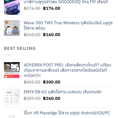
นาฬิกาบลูทูธลำโพง GOOJODOQ วิทยุ FM เสียงดี
was:
is:
Original
Current
฿
276.00
฿219.00.
฿
176.00
฿119.00.
price
price
was:
is:
Wave 300 TWS True Wireless หูฟังอินเอียร์ บลูทูธ
฿276.00.
฿176.00.
ไร้สาย พร้อม
Original
Current
฿
260.00
฿
160.00
price
price
was:
is:
BEST SELLING
฿260.00.
฿160.00.
ADVERRA POST PRO: เลือกแพ็คเกจไหนดี? เปรียบ
เทียบราคาและฟีเจอร์ เพื่อการตลาดโซเชียลมีเดียที่
เหนือกว่า!
Original
Current
฿
450.00
฿
300.00
price
price
ENYX EB-03 หูฟังไร้สาย เบสแน่น เสียงคมชัด
was:
is:
Original
Current
฿
289.00
฿450.00.
฿
260.00
฿300.00.
price
price
was:
is:
รีโมท VR Maoedge ไร้สาย บลูทูธ Android/iOS/PC
฿289.00.
฿260.00.