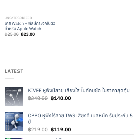
UNCATEGORIZED
เคส Watch + ฟิลม์กระจกในตัว
สำหรับ Apple Watch
Original
Current
฿
25.00
฿
23.00
price
price
was:
is:
฿25.00.
฿23.00.
LATEST
KIVEE หูฟังมีสาย เสียงใส ไมค์คมชัด ในราคาสุดคุ้ม
Original
Current
฿
240.00
฿
140.00
price
price
was:
is:
OPPO หูฟังไร้สาย TWS เสียงดี เบสหนัก รับประกัน 5
฿240.00.
฿140.00.
ปี
Original
Current
฿
219.00
฿
119.00
price
price