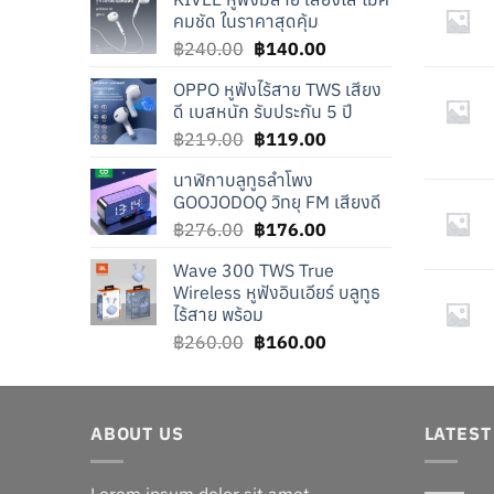
คมชัด ในราคาสุดคุ้ม
Original
Current
฿
240.00
฿
140.00
price
price
OPPO หูฟังไร้สาย TWS เสียง
was:
is:
ดี เบสหนัก รับประกัน 5 ปี
฿240.00.
฿140.00.
Original
Current
฿
219.00
฿
119.00
price
price
นาฬิกาบลูทูธลำโพง
was:
is:
GOOJODOQ วิทยุ FM เสียงดี
฿219.00.
฿119.00.
Original
Current
฿
276.00
฿
176.00
price
price
Wave 300 TWS True
was:
is:
Wireless หูฟังอินเอียร์ บลูทูธ
฿276.00.
฿176.00.
ไร้สาย พร้อม
Original
Current
฿
260.00
฿
160.00
price
price
was:
is:
฿260.00.
฿160.00.
ABOUT US
LATES
Lorem ipsum dolor sit amet,