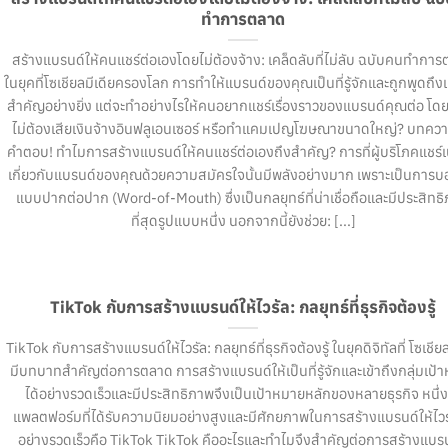
ทำการตลาด
สร้างแบรนด์ให้คนแชร์ต่อเองโดยไม่ต้องจ้าง: เคล็ดลับที่ไม่ลับ ฉบับคนทำกา
ในยุคที่โซเชียลมีเดียครองโลก การทำให้แบรนด์ของคุณเป็นที่รู้จักและถูกพูดถึงเป
สำคัญอย่างยิ่ง แต่จะทำอย่างไรให้คนอยากแชร์เรื่องราวของแบรนด์คุณต่อ โดย
ไม่ต้องเสียเงินจ้างอินฟลูเอนเซอร์ หรือทำแคมเปญโฆษณาขนาดใหญ่? บทความ
คำตอบ! ทำไมการสร้างแบรนด์ให้คนแชร์ต่อเองถึงสำคัญ? การที่ผู้บริโภคแชร์เน
เกี่ยวกับแบรนด์ของคุณด้วยความสมัครใจนั้นมีพลังอย่างมาก เพราะเป็นการบ
แบบปากต่อปาก (Word-of-Mouth) ซึ่งเป็นกลยุทธ์ที่น่าเชื่อถือและมีประสิทธ
ที่สุดรูปแบบหนึ่ง นอกจากนี้ยังช่วย: [...]
TikTok กับการสร้างแบรนด์ให้ไวรัล: กลยุทธ์ที่ธุรกิจต้องรู้
TikTok กับการสร้างแบรนด์ให้ไวรัล: กลยุทธ์ที่ธุรกิจต้องรู้ ในยุคดิจิทัลที่ โซเชียล
มีบทบาทสำคัญต่อการตลาด การสร้างแบรนด์ให้เป็นที่รู้จักและเข้าถึงกลุ่มเป้
ได้อย่างรวดเร็วและมีประสิทธิภาพจึงเป็นเป้าหมายหลักของหลายธุรกิจ หนึ่
แพลตฟอร์มที่ได้รับความนิยมอย่างสูงและมีศักยภาพในการสร้างแบรนด์ให้ไวร
อย่างรวดเร็วคือ TikTok TikTok คืออะไรและทำไมจึงสำคัญต่อการสร้างแบร