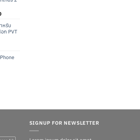
Current
0
price
สำหรับ
is:
สือก PVT
.
฿548.00.
rrent
ice
iPhone
:
41.00.
Current
price
s:
.
฿90.00.
SIGNUP FOR NEWSLETTER
Lorem ipsum dolor sit amet,