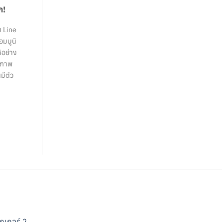
ก!
ม Line
อมมูนิ
้อย่าง
ธิภาพ
มีตัว
กเกอร์ 2