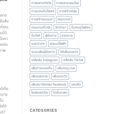
การตลาดดิจิทัล
การตลาดออนไลน์
การมองเห็นโพสต์
การสร้างกลุ่ม
รตลาด
การสร้างแบรนด์
คอนเทนต์
็นสิ่ง
ที่คุณ
คอนเทนต์ไวรัล
จิตวิทยา
ปั้มคนดูไลฟ์สด
นี้มี
ปั้มไลค์
ผู้ติดตาม
ยอดขาย
ื้อหา
ยอดวิวตก
รถยนต์ไฟฟ้า
อกต่อ
ิภาพ
ระบบเพิ่มผู้ติดตาม
วิธีเพิ่มยอดวิว
เคล็ดลับ Instagram
เคล็ดลับ TikTok
เพิ่มการมองเห็น
เพิ่มคนดู Live
เพิ่มยอดขาย
เพิ่มยอดวิว
เพิ่มสมาชิกกลุ่ม Facebook
แคปชั่น
มีเดีย
โซเชียลมีเดีย
โปรโมทเพจ
าหมาย
งใน
ัลได้
CATEGORIES
นด์?