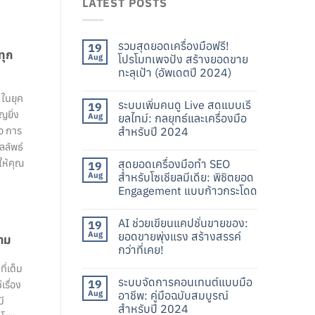
LATEST POSTS
รวมสุดยอดเครื่องมือฟรี!
19
ทุก
Aug
โปรโมทเพจปัง สร้างยอดขาย
ทะลุเป้า (อัพเดตปี 2024)
 ในยุค
ระบบเพิ่มคนดู Live สดแบบเรี
19
ญยิ่ง
Aug
ยลไทม์: กลยุทธ์และเครื่องมือ
ือ การ
สำหรับปี 2024
ลลัพธ์
ให้คุณ
สุดยอดเครื่องมือทำ SEO
19
Aug
สำหรับโซเชียลมีเดีย: พิชิตยอด
Engagement แบบก้าวกระโดด
AI ช่วยเขียนแคปชั่นขายของ:
19
Aug
ยอดขายพุ่งแรง สร้างสรรค์
้าม
กว่าที่เคย!
ี่เต็ม
ระบบจัดการคอนเทนต์แบบมือ
19
รื่อง
Aug
อาชีพ: คู่มือฉบับสมบูรณ์
ี
สำหรับปี 2024