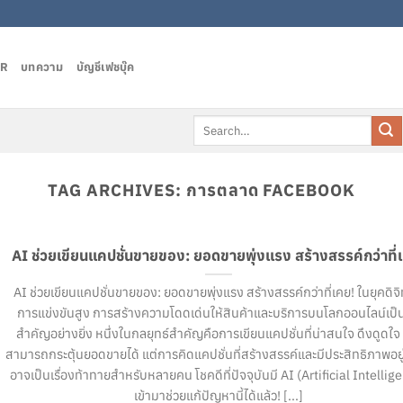
AR
บทความ
บัญชีเฟชบุ๊ค
Search
for:
TAG ARCHIVES:
การตลาด FACEBOOK
AI ช่วยเขียนแคปชั่นขายของ: ยอดขายพุ่งแรง สร้างสรรค์กว่าที่
AI ช่วยเขียนแคปชั่นขายของ: ยอดขายพุ่งแรง สร้างสรรค์กว่าที่เคย! ในยุคดิจิทั
การแข่งขันสูง การสร้างความโดดเด่นให้สินค้าและบริการบนโลกออนไลน์เป็น
สำคัญอย่างยิ่ง หนึ่งในกลยุทธ์สำคัญคือการเขียนแคปชั่นที่น่าสนใจ ดึงดูดใจ
สามารถกระตุ้นยอดขายได้ แต่การคิดแคปชั่นที่สร้างสรรค์และมีประสิทธิภาพอย
อาจเป็นเรื่องท้าทายสำหรับหลายคน โชคดีที่ปัจจุบันมี AI (Artificial Intellig
เข้ามาช่วยแก้ปัญหานี้ได้แล้ว! [...]