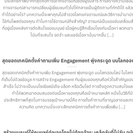
ประสิทธิภาพมากที่สุดคือการเข้าถึงอารมณ์ของผู้รับสาร การสร้างความเชื่อ
ทางอารมณ์สามารถเปลี่ยนผู้เยี่ยมชมทั่วไปให้กลายเป็นผู้ติดตามที่ภักดีได้ แล้ว
ทำได้อย่างไร? บทความนี้จะพาคุณไปสำรวจโลกแห่งอารมณ์และวิธีการนำมาประ
ใช้กับโพสต์ของคุณ ทำไมการใช้อารมณ์ถึงสำคัญ? อารมณ์เป็นแรงขับเคลื่อน
ที่อยู่เบื้องหลังการตัดสินใจของมนุษย์ เมื่อผู้คนรู้สึกเชื่อมโยงกับเนื้อหา พวกเข
โน้มที่จะสนใจ จดจำ และแชร์เนื้อหานั้นมากขึ้น [...]
สุดยอดเทคนิคตั้งคำถามเพิ่ม Engagement พุ่งกระฉูด บนโลกออ
สุดยอดเทคนิคตั้งคำถามเพิ่ม Engagement พุ่งกระฉูด บนโลกออนไลน์ ในโลกดิ
ที่เต็มไปด้วยข้อมูล การสร้าง Engagement กับผู้ชมของคุณคือหัวใจสำคัญข
สำเร็จ ไม่ว่าจะเป็นบนโซเชียลมีเดีย บล็อก หรือเว็บไซต์ การดึงดูดความสนใจแ
ทำให้พวกเขาตอบสนองต่อเนื้อหาของคุณคือเป้าหมายหลัก หนึ่งในวิธีที่มี
ประสิทธิภาพที่สุดในการบรรลุเป้าหมายนี้คือ การตั้งคำถามที่ชาญฉลาดและกร
ความคิด บทความนี้จะเจาะลึกเทคนิคการตั้งคำถามเพื่อเพิ่ม [...]
สร้างแบรนด์ให้คนแชร์ต่อเองโดยไม่ต้องจ้าง: เคล็ดลับที่ไม่ลับ ฉบ