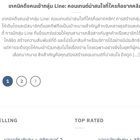
เทคนิคดึงคนเข้ากลุ่ม Line: คอนเทนต์น่าสนใจที่ใครก็อยากคลิ
เทคนิคดึงคนเข้ากลุ่ม Line: คอนเทนต์น่าสนใจที่ใครก็อยากคลิก! การสร้างกลุ่
ให้เติบโตและมีสมาชิกที่แอคทีฟถือเป็นเป้าหมายสำคัญสำหรับหลายธุรกิจและค
ตี้ การมีกลุ่ม Line ที่แข็งแกร่งช่วยให้คุณสามารถสื่อสารกับลูกค้าหรือสมาชิกได
ใกล้ชิด สร้างความสัมพันธ์ที่ดี และโปรโมทสินค้าหรือบริการได้อย่างมีประสิท
แต่การจะดึงดูดให้คนเข้าร่วมกลุ่มไม่ใช่เรื่องง่าย โดยเฉพาะอย่างยิ่งในยุคที่ผู้คน
เลือกมากมาย สิ่งสำคัญคือคุณต้องสร้างคอนเทนต์ที่น่าสนใจ ดึงดูด [...]
1
2
ELLING
TOP RATED
ของขวัญพิเศษ + สติกเกอร์ 2
ของขวัญพิเศษ + สติ