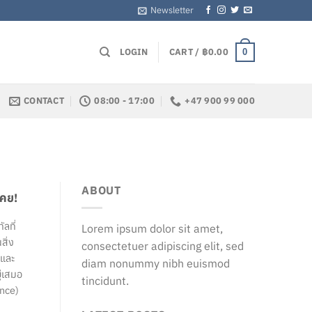
Newsletter
LOGIN
CART /
฿
0.00
0
CONTACT
08:00 - 17:00
+47 900 99 000
ABOUT
เคย!
ลที่
Lorem ipsum dolor sit amet,
สิ่ง
consectetuer adipiscing elit, sed
 และ
diam nonummy nibh euismod
ู่เสมอ
tincidunt.
ence)