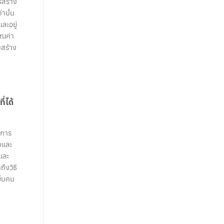
รสร้าง
านั้น
และอยู่
ุณค่า
มสร้าง
่ได้
 การ
จและ
 และ
ึงวิธี
ิ่มคน