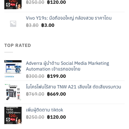
Original
Current
฿
250.00
฿
120.00
price
price
was:
is:
Vivo Y19s: มือถือจอใหญ่ กล้องสวย ราคาโดน
฿250.00.
฿120.00.
Original
Current
฿
3.80
฿
3.00
price
price
was:
is:
฿3.80.
฿3.00.
TOP RATED
Adverra ผู้นำด้าน Social Media Marketing
Automation เจ้าแรกของไทย
Original
Current
฿
300.00
฿
199.00
price
price
ไมโครโฟนไร้สาย TNW A21 เสียงใส ตัดเสียงรบกวน
was:
is:
Original
Current
฿
769.00
฿300.00.
฿
669.00
฿199.00.
price
price
was:
is:
เพิ่มผู้ติดตาม tiktok
฿769.00.
฿669.00.
Original
Current
฿
250.00
฿
120.00
price
price
was:
is: