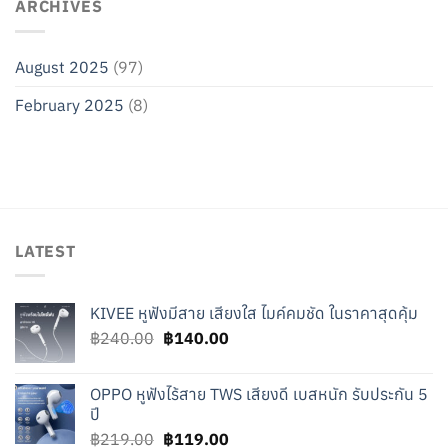
ARCHIVES
August 2025
(97)
February 2025
(8)
LATEST
KIVEE หูฟังมีสาย เสียงใส ไมค์คมชัด ในราคาสุดคุ้ม
Original
Current
฿
240.00
฿
140.00
price
price
was:
is:
OPPO หูฟังไร้สาย TWS เสียงดี เบสหนัก รับประกัน 5
฿240.00.
฿140.00.
ปี
Original
Current
฿
219.00
฿
119.00