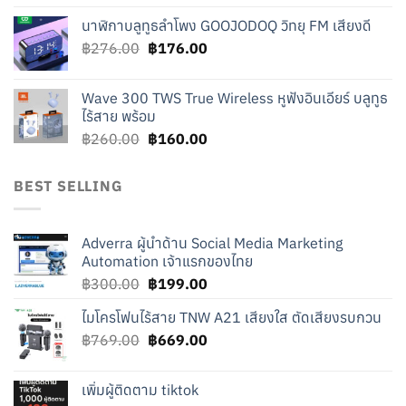
price
price
นาฬิกาบลูทูธลำโพง GOOJODOQ วิทยุ FM เสียงดี
was:
is:
Original
Current
฿
276.00
฿219.00.
฿
176.00
฿119.00.
price
price
was:
is:
Wave 300 TWS True Wireless หูฟังอินเอียร์ บลูทูธ
฿276.00.
฿176.00.
ไร้สาย พร้อม
Original
Current
฿
260.00
฿
160.00
price
price
was:
is:
BEST SELLING
฿260.00.
฿160.00.
Adverra ผู้นำด้าน Social Media Marketing
Automation เจ้าแรกของไทย
Original
Current
฿
300.00
฿
199.00
price
price
ไมโครโฟนไร้สาย TNW A21 เสียงใส ตัดเสียงรบกวน
was:
is:
Original
Current
฿
769.00
฿300.00.
฿
669.00
฿199.00.
price
price
was:
is:
เพิ่มผู้ติดตาม tiktok
฿769.00.
฿669.00.