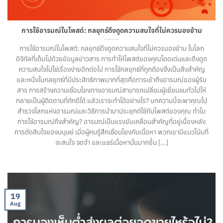
การใช้อารมณ์ในโพสต์: กลยุทธ์ดึงดูดความสนใจที่ไม่ควรมองข้าม
การใช้อารมณ์ในโพสต์: กลยุทธ์ดึงดูดความสนใจที่ไม่ควรมองข้าม ในโลก
ดิจิทัลที่เต็มไปด้วยข้อมูลข่าวสาร การทำให้โพสต์ของคุณโดดเด่นและดึงดูด
ความสนใจไม่ใช่เรื่องง่ายอีกต่อไป การใช้กลยุทธ์ที่ถูกต้องจึงเป็นสิ่งสำคัญ
และหนึ่งในกลยุทธ์ที่มีประสิทธิภาพมากที่สุดคือการเข้าถึงอารมณ์ของผู้รับ
สาร การสร้างความเชื่อมโยงทางอารมณ์สามารถเปลี่ยนผู้เยี่ยมชมทั่วไปให้
กลายเป็นผู้ติดตามที่ภักดีได้ แล้วเราจะทำได้อย่างไร? บทความนี้จะพาคุณไป
สำรวจโลกแห่งอารมณ์และวิธีการนำมาประยุกต์ใช้กับโพสต์ของคุณ ทำไม
การใช้อารมณ์ถึงสำคัญ? อารมณ์เป็นแรงขับเคลื่อนสำคัญที่อยู่เบื้องหลัง
การตัดสินใจของมนุษย์ เมื่อผู้คนรู้สึกเชื่อมโยงกับเนื้อหา พวกเขามีแนวโน้มที่
จะสนใจ จดจำ และแชร์เนื้อหานั้นมากขึ้น [...]
19
Aug