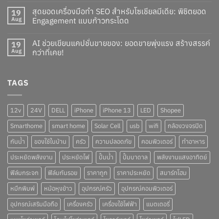
สุดยอดเครื่องมือทำ SEO สำหรับโซเชียลมีเดีย: พิชิตยอด
19
Aug
Engagement แบบก้าวกระโดด
AI ช่วยเขียนแคปชั่นขายของ: ยอดขายพุ่งแรง สร้างสรรค์
19
Aug
กว่าที่เคย!
TAGS
12v
24V
DELL
iPhone
iPhone 13
LED
Shopee
Smarthome
smart home
Solar Cell
usb
wifi
กล้องวงจรปิด
กันน้ำ
ของใช้ในบ้าน
ครัว
ความปลอดภัย
คอมพิวเตอร์
ทำอาหาร
ประหยัดพลังงาน
ประหยัดไฟ
ปั๊มน้ำ
ปั๊มบาดาล
พลังงานแสงอาทิตย์
ฟิล์มกระจก
ฟิล์มกันรอย
ราคาถูก
ราคาประหยัด
สมาร์ทโฮม
หมึกพิมพ์
หม้อหุงข้าว
อุปกรณ์ครัว
อุปกรณ์คอมพิวเตอร์
อุปกรณ์เสริมมือถือ
เครื่องครัว
เครื่องใช้ไฟฟ้า
แบตเตอรี่