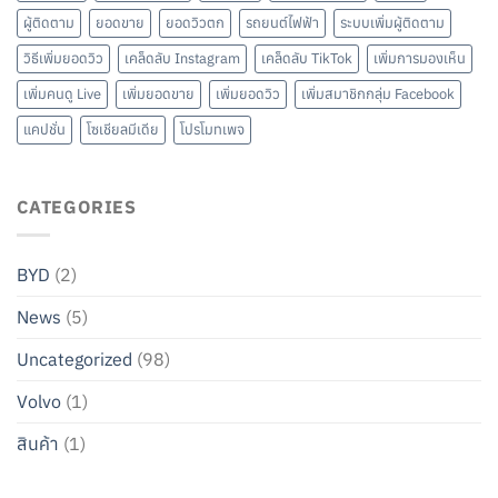
ผู้ติดตาม
ยอดขาย
ยอดวิวตก
รถยนต์ไฟฟ้า
ระบบเพิ่มผู้ติดตาม
วิธีเพิ่มยอดวิว
เคล็ดลับ Instagram
เคล็ดลับ TikTok
เพิ่มการมองเห็น
เพิ่มคนดู Live
เพิ่มยอดขาย
เพิ่มยอดวิว
เพิ่มสมาชิกกลุ่ม Facebook
แคปชั่น
โซเชียลมีเดีย
โปรโมทเพจ
CATEGORIES
BYD
(2)
News
(5)
Uncategorized
(98)
Volvo
(1)
สินค้า
(1)