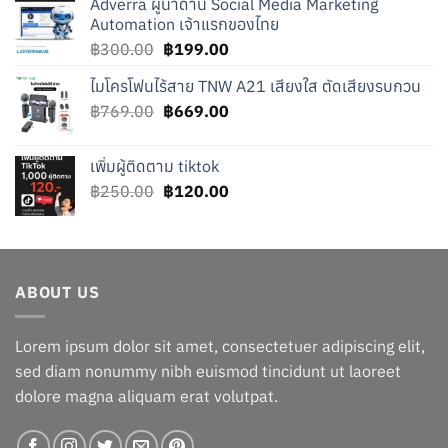
Adverra ผู้นำด้าน Social Media Marketing
Automation เจ้าแรกของไทย
Original
Current
฿
300.00
฿
199.00
price
price
ไมโครโฟนไร้สาย TNW A21 เสียงใส ตัดเสียงรบกวน
was:
is:
Original
Current
฿
769.00
฿300.00.
฿
669.00
฿199.00.
price
price
was:
is:
เพิ่มผู้ติดตาม tiktok
฿769.00.
฿669.00.
Original
Current
฿
250.00
฿
120.00
price
price
was:
is:
฿250.00.
฿120.00.
ABOUT US
Lorem ipsum dolor sit amet, consectetuer adipiscing elit,
sed diam nonummy nibh euismod tincidunt ut laoreet
dolore magna aliquam erat volutpat.