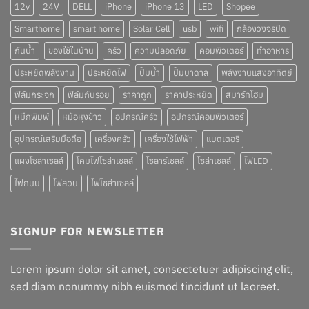
12v
24V
DELL
iPhone
iPhone 13
LED
Shopee
Smarthome
smart home
Solar Cell
usb
wifi
กล้องวงจรปิด
กันน้ำ
ของใช้ในบ้าน
ครัว
ความปลอดภัย
คอมพิวเตอร์
ทำอาหาร
ประหยัดพลังงาน
ประหยัดไฟ
ปั๊มน้ำ
ปั๊มบาดาล
พลังงานแสงอาทิตย์
ฟิล์มกระจก
ฟิล์มกันรอย
ราคาถูก
ราคาประหยัด
สมาร์ทโฮม
หมึกพิมพ์
หม้อหุงข้าว
อุปกรณ์ครัว
อุปกรณ์คอมพิวเตอร์
อุปกรณ์เสริมมือถือ
เครื่องครัว
เครื่องใช้ไฟฟ้า
แบตเตอรี่
แผงโซล่าเซลล์
โคมไฟโซล่าเซลล์
โซลาร์เซลล์
โซล่าเซลล์
ไฟLED
ไฟถนน
ไฟสวน
ไฟโซล่าเซลล์
SIGNUP FOR NEWSLETTER
Lorem ipsum dolor sit amet, consectetuer adipiscing elit,
sed diam nonummy nibh euismod tincidunt ut laoreet.