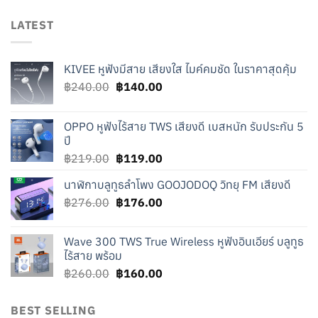
LATEST
KIVEE หูฟังมีสาย เสียงใส ไมค์คมชัด ในราคาสุดคุ้ม
Original
Current
฿
240.00
฿
140.00
price
price
was:
is:
OPPO หูฟังไร้สาย TWS เสียงดี เบสหนัก รับประกัน 5
฿240.00.
฿140.00.
ปี
Original
Current
฿
219.00
฿
119.00
price
price
นาฬิกาบลูทูธลำโพง GOOJODOQ วิทยุ FM เสียงดี
was:
is:
Original
Current
฿
276.00
฿219.00.
฿
176.00
฿119.00.
price
price
was:
is:
Wave 300 TWS True Wireless หูฟังอินเอียร์ บลูทูธ
฿276.00.
฿176.00.
ไร้สาย พร้อม
Original
Current
฿
260.00
฿
160.00
price
price
was:
is:
BEST SELLING
฿260.00.
฿160.00.