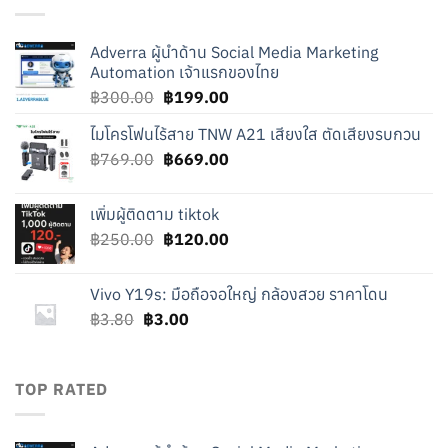
Adverra ผู้นำด้าน Social Media Marketing
Automation เจ้าแรกของไทย
Original
Current
฿
300.00
฿
199.00
price
price
ไมโครโฟนไร้สาย TNW A21 เสียงใส ตัดเสียงรบกวน
was:
is:
Original
Current
฿
769.00
฿300.00.
฿
669.00
฿199.00.
price
price
was:
is:
เพิ่มผู้ติดตาม tiktok
฿769.00.
฿669.00.
Original
Current
฿
250.00
฿
120.00
price
price
was:
is:
Vivo Y19s: มือถือจอใหญ่ กล้องสวย ราคาโดน
฿250.00.
฿120.00.
Original
Current
฿
3.80
฿
3.00
price
price
was:
is:
฿3.80.
฿3.00.
TOP RATED