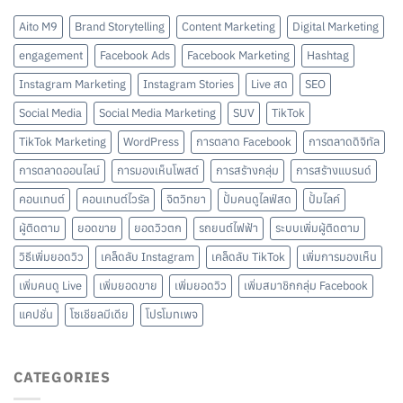
Aito M9
Brand Storytelling
Content Marketing
Digital Marketing
engagement
Facebook Ads
Facebook Marketing
Hashtag
Instagram Marketing
Instagram Stories
Live สด
SEO
Social Media
Social Media Marketing
SUV
TikTok
TikTok Marketing
WordPress
การตลาด Facebook
การตลาดดิจิทัล
การตลาดออนไลน์
การมองเห็นโพสต์
การสร้างกลุ่ม
การสร้างแบรนด์
คอนเทนต์
คอนเทนต์ไวรัล
จิตวิทยา
ปั้มคนดูไลฟ์สด
ปั้มไลค์
ผู้ติดตาม
ยอดขาย
ยอดวิวตก
รถยนต์ไฟฟ้า
ระบบเพิ่มผู้ติดตาม
วิธีเพิ่มยอดวิว
เคล็ดลับ Instagram
เคล็ดลับ TikTok
เพิ่มการมองเห็น
เพิ่มคนดู Live
เพิ่มยอดขาย
เพิ่มยอดวิว
เพิ่มสมาชิกกลุ่ม Facebook
แคปชั่น
โซเชียลมีเดีย
โปรโมทเพจ
CATEGORIES