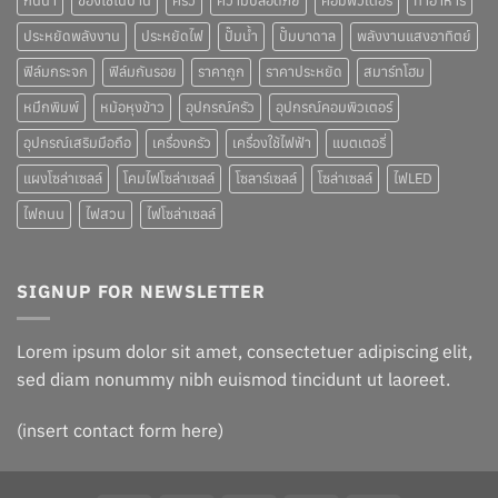
กันน้ำ
ของใช้ในบ้าน
ครัว
ความปลอดภัย
คอมพิวเตอร์
ทำอาหาร
ประหยัดพลังงาน
ประหยัดไฟ
ปั๊มน้ำ
ปั๊มบาดาล
พลังงานแสงอาทิตย์
ฟิล์มกระจก
ฟิล์มกันรอย
ราคาถูก
ราคาประหยัด
สมาร์ทโฮม
หมึกพิมพ์
หม้อหุงข้าว
อุปกรณ์ครัว
อุปกรณ์คอมพิวเตอร์
อุปกรณ์เสริมมือถือ
เครื่องครัว
เครื่องใช้ไฟฟ้า
แบตเตอรี่
แผงโซล่าเซลล์
โคมไฟโซล่าเซลล์
โซลาร์เซลล์
โซล่าเซลล์
ไฟLED
ไฟถนน
ไฟสวน
ไฟโซล่าเซลล์
SIGNUP FOR NEWSLETTER
Lorem ipsum dolor sit amet, consectetuer adipiscing elit,
sed diam nonummy nibh euismod tincidunt ut laoreet.
(insert contact form here)