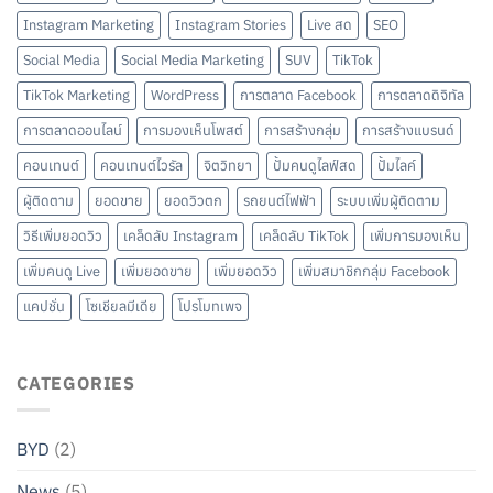
Instagram Marketing
Instagram Stories
Live สด
SEO
Social Media
Social Media Marketing
SUV
TikTok
TikTok Marketing
WordPress
การตลาด Facebook
การตลาดดิจิทัล
การตลาดออนไลน์
การมองเห็นโพสต์
การสร้างกลุ่ม
การสร้างแบรนด์
คอนเทนต์
คอนเทนต์ไวรัล
จิตวิทยา
ปั้มคนดูไลฟ์สด
ปั้มไลค์
ผู้ติดตาม
ยอดขาย
ยอดวิวตก
รถยนต์ไฟฟ้า
ระบบเพิ่มผู้ติดตาม
วิธีเพิ่มยอดวิว
เคล็ดลับ Instagram
เคล็ดลับ TikTok
เพิ่มการมองเห็น
เพิ่มคนดู Live
เพิ่มยอดขาย
เพิ่มยอดวิว
เพิ่มสมาชิกกลุ่ม Facebook
แคปชั่น
โซเชียลมีเดีย
โปรโมทเพจ
CATEGORIES
BYD
(2)
News
(5)