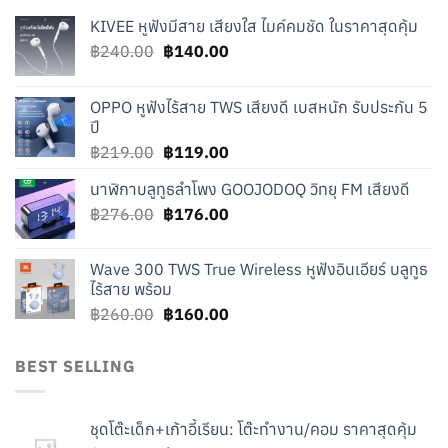
KIVEE หูฟังมีสาย เสียงใส ไมค์คมชัด ในราคาสุดคุ้ม
Original
Current
฿
240.00
฿
140.00
price
price
was:
is:
OPPO หูฟังไร้สาย TWS เสียงดี เบสหนัก รับประกัน 5
฿240.00.
฿140.00.
ปี
Original
Current
฿
219.00
฿
119.00
price
price
นาฬิกาบลูทูธลำโพง GOOJODOQ วิทยุ FM เสียงดี
was:
is:
Original
Current
฿
276.00
฿219.00.
฿
176.00
฿119.00.
price
price
was:
is:
Wave 300 TWS True Wireless หูฟังอินเอียร์ บลูทูธ
฿276.00.
฿176.00.
ไร้สาย พร้อม
Original
Current
฿
260.00
฿
160.00
price
price
was:
is:
BEST SELLING
฿260.00.
฿160.00.
ชุดโต๊ะเด็ก+เก้าอี้เรียน: โต๊ะทำงาน/คอม ราคาสุดคุ้ม