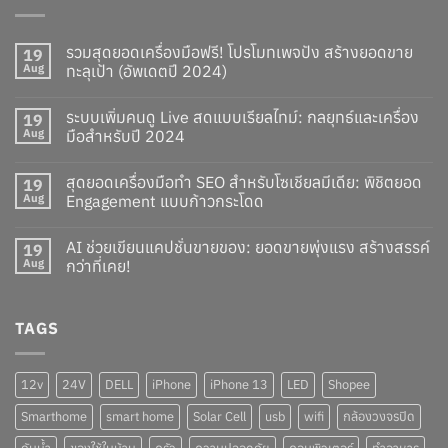
รวมสุดยอดเครื่องมือฟรี! โปรโมทเพจปัง สร้างยอดขาย
19
Aug
ทะลุเป้า (อัพเดตปี 2024)
ระบบเพิ่มคนดู Live สดแบบเรียลไทม์: กลยุทธ์และเครื่อง
19
Aug
มือสำหรับปี 2024
สุดยอดเครื่องมือทำ SEO สำหรับโซเชียลมีเดีย: พิชิตยอด
19
Aug
Engagement แบบก้าวกระโดด
AI ช่วยเขียนแคปชั่นขายของ: ยอดขายพุ่งแรง สร้างสรรค์
19
Aug
กว่าที่เคย!
TAGS
12v
24V
DELL
iPhone
iPhone 13
LED
Shopee
Smarthome
smart home
Solar Cell
usb
wifi
กล้องวงจรปิด