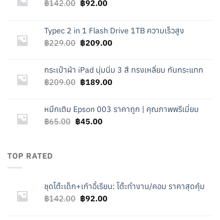
Original
Current
฿
142.00
฿
92.00
price
price
was:
is:
Typec 2 in 1 Flash Drive 1TB ความเร็วสูง
฿142.00.
฿92.00.
Original
Current
฿
229.00
฿
209.00
price
price
was:
is:
กระเป๋าผ้า iPad นุ่มนิ่ม 3 สี ทรงเหลี่ยม กันกระแทก
฿229.00.
฿209.00.
Original
Current
฿
209.00
฿
189.00
price
price
was:
is:
หมึกเติม Epson 003 ราคาถูก | คุณภาพพรีเมี่ยม
฿209.00.
฿189.00.
Original
Current
฿
65.00
฿
45.00
price
price
was:
is:
฿65.00.
฿45.00.
TOP RATED
ชุดโต๊ะเด็ก+เก้าอี้เรียน: โต๊ะทำงาน/คอม ราคาสุดคุ้ม
Original
Current
฿
142.00
฿
92.00
price
price
was:
is: