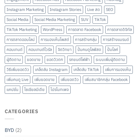
Instagram Marketing
Instagram Stories
Live สด
SEO
Social Media
Social Media Marketing
SUV
TikTok
TikTok Marketing
WordPress
การตลาด Facebook
การตลาดดิจิทัล
การตลาดออนไลน์
การมองเห็นโพสต์
การสร้างกลุ่ม
การสร้างแบรนด์
คอนเทนต์
คอนเทนต์ไวรัล
จิตวิทยา
ปั้มคนดูไลฟ์สด
ปั้มไลค์
ผู้ติดตาม
ยอดขาย
ยอดวิวตก
รถยนต์ไฟฟ้า
ระบบเพิ่มผู้ติดตาม
วิธีเพิ่มยอดวิว
เคล็ดลับ Instagram
เคล็ดลับ TikTok
เพิ่มการมองเห็น
เพิ่มคนดู Live
เพิ่มยอดขาย
เพิ่มยอดวิว
เพิ่มสมาชิกกลุ่ม Facebook
แคปชั่น
โซเชียลมีเดีย
โปรโมทเพจ
CATEGORIES
BYD
(2)