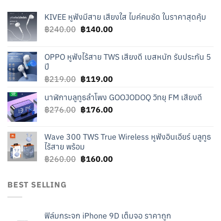
KIVEE หูฟังมีสาย เสียงใส ไมค์คมชัด ในราคาสุดคุ้ม
Original
Current
฿
240.00
฿
140.00
price
price
was:
is:
OPPO หูฟังไร้สาย TWS เสียงดี เบสหนัก รับประกัน 5
฿240.00.
฿140.00.
ปี
Original
Current
฿
219.00
฿
119.00
price
price
นาฬิกาบลูทูธลำโพง GOOJODOQ วิทยุ FM เสียงดี
was:
is:
Original
Current
฿
276.00
฿219.00.
฿
176.00
฿119.00.
price
price
was:
is:
Wave 300 TWS True Wireless หูฟังอินเอียร์ บลูทูธ
฿276.00.
฿176.00.
ไร้สาย พร้อม
Original
Current
฿
260.00
฿
160.00
price
price
was:
is:
BEST SELLING
฿260.00.
฿160.00.
ฟิล์มกระจก iPhone 9D เต็มจอ ราคาถูก