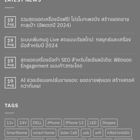
รวมสุดยอดเครื่องมือฟรี! โปรโมทเพจปัง สร้างยอดขาย
19
Aug
ทะลุเป้า (อัพเดตปี 2024)
ระบบเพิ่มคนดู Live สดแบบเรียลไทม์: กลยุทธ์และเครื่อง
19
Aug
มือสำหรับปี 2024
สุดยอดเครื่องมือทำ SEO สำหรับโซเชียลมีเดีย: พิชิตยอด
19
Aug
Engagement แบบก้าวกระโดด
AI ช่วยเขียนแคปชั่นขายของ: ยอดขายพุ่งแรง สร้างสรรค์
19
Aug
กว่าที่เคย!
TAGS
12v
24V
DELL
iPhone
iPhone 13
LED
Shopee
Smarthome
smart home
Solar Cell
usb
wifi
กล้องวงจรปิด