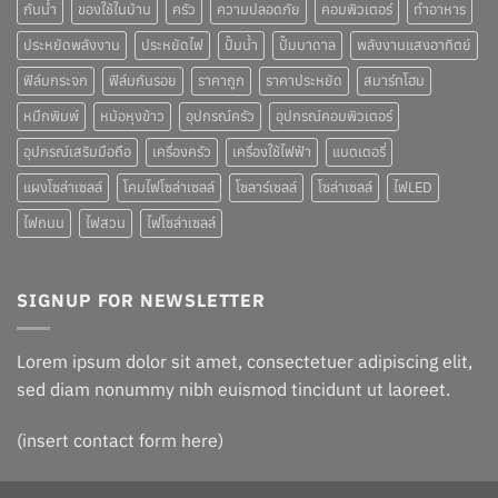
กันน้ำ
ของใช้ในบ้าน
ครัว
ความปลอดภัย
คอมพิวเตอร์
ทำอาหาร
ประหยัดพลังงาน
ประหยัดไฟ
ปั๊มน้ำ
ปั๊มบาดาล
พลังงานแสงอาทิตย์
ฟิล์มกระจก
ฟิล์มกันรอย
ราคาถูก
ราคาประหยัด
สมาร์ทโฮม
หมึกพิมพ์
หม้อหุงข้าว
อุปกรณ์ครัว
อุปกรณ์คอมพิวเตอร์
อุปกรณ์เสริมมือถือ
เครื่องครัว
เครื่องใช้ไฟฟ้า
แบตเตอรี่
แผงโซล่าเซลล์
โคมไฟโซล่าเซลล์
โซลาร์เซลล์
โซล่าเซลล์
ไฟLED
ไฟถนน
ไฟสวน
ไฟโซล่าเซลล์
SIGNUP FOR NEWSLETTER
Lorem ipsum dolor sit amet, consectetuer adipiscing elit,
sed diam nonummy nibh euismod tincidunt ut laoreet.
(insert contact form here)