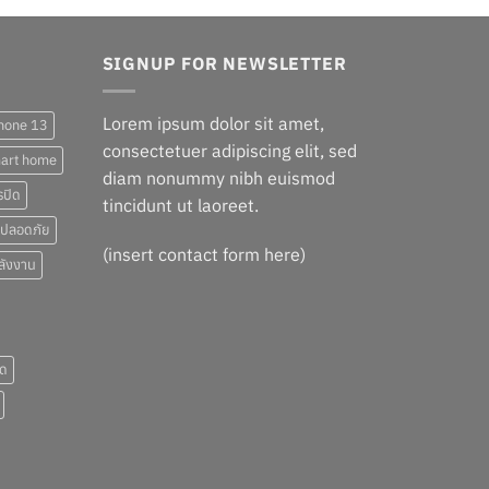
SIGNUP FOR NEWSLETTER
Lorem ipsum dolor sit amet,
hone 13
consectetuer adipiscing elit, sed
art home
diam nonummy nibh euismod
รปิด
tincidunt ut laoreet.
ปลอดภัย
(insert contact form here)
ลังงาน
ัด