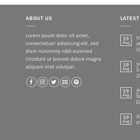
was:
is:
฿260.00.
฿160.00.
ABOUT US
LATES
Lorem ipsum dolor sit amet,
ร
19
consectetuer adipiscing elit, sed
Aug
เ
(
diam nonummy nibh euismod
tincidunt ut laoreet dolore magna
ร
19
aliquam erat volutpat.
Aug
ไ
2
ส
19
Aug
โ
E
A
19
Aug
ข