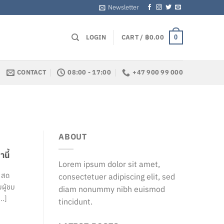
Newsletter
LOGIN
CART /
฿
0.00
0
CONTACT
08:00 - 17:00
+47 900 99 000
ABOUT
นี้
Lorem ipsum dolor sit amet,
e สด
consectetuer adipiscing elit, sed
ผู้ชม
diam nonummy nibh euismod
..]
tincidunt.