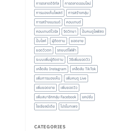
การตลาดดิจิทัล
การตลาดออนไลน์
การมองเห็นโพสต์
การสร้างกลุ่ม
การสร้างแบรนด์
คอนเทนต์
คอนเทนต์ไวรัล
จิตวิทยา
ปั้มคนดูไลฟ์สด
ปั้มไลค์
ผู้ติดตาม
ยอดขาย
ยอดวิวตก
รถยนต์ไฟฟ้า
ระบบเพิ่มผู้ติดตาม
วิธีเพิ่มยอดวิว
เคล็ดลับ Instagram
เคล็ดลับ TikTok
เพิ่มการมองเห็น
เพิ่มคนดู Live
เพิ่มยอดขาย
เพิ่มยอดวิว
เพิ่มสมาชิกกลุ่ม Facebook
แคปชั่น
โซเชียลมีเดีย
โปรโมทเพจ
CATEGORIES