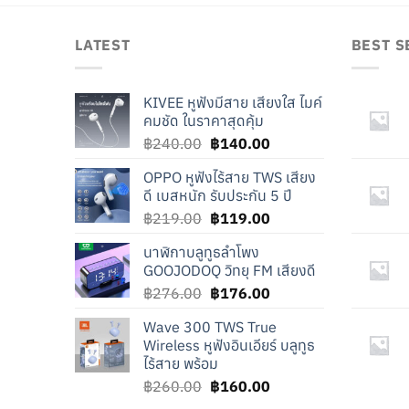
LATEST
BEST S
KIVEE หูฟังมีสาย เสียงใส ไมค์
คมชัด ในราคาสุดคุ้ม
Original
Current
฿
240.00
฿
140.00
price
price
OPPO หูฟังไร้สาย TWS เสียง
was:
is:
ดี เบสหนัก รับประกัน 5 ปี
฿240.00.
฿140.00.
Original
Current
฿
219.00
฿
119.00
price
price
นาฬิกาบลูทูธลำโพง
was:
is:
GOOJODOQ วิทยุ FM เสียงดี
฿219.00.
฿119.00.
Original
Current
฿
276.00
฿
176.00
price
price
Wave 300 TWS True
was:
is:
Wireless หูฟังอินเอียร์ บลูทูธ
฿276.00.
฿176.00.
ไร้สาย พร้อม
Original
Current
฿
260.00
฿
160.00
price
price