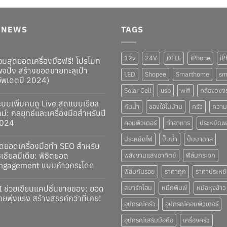
T NEWS
TAGS
12v
24V
DELL
iPhone
iP
วมสุดยอดเครื่องมือฟรี! โปรโมท
พจปัง สร้างยอดขายทะลุเป้า
LED
Shopee
Smarthome
sm
อัพเดตปี 2024)
Solar Cell
usb
wifi
กล้องวงจ
ะบบเพิ่มคนดู Live สดแบบเรียล
กันน้ำ
ของใช้ในบ้าน
ครัว
ความ
ทม์: กลยุทธ์และเครื่องมือสำหรับปี
024
คอมพิวเตอร์
ทำอาหาร
ประหยัดพ
ประหยัดไฟ
ปั๊มน้ำ
ปั๊มบาดาล
ุดยอดเครื่องมือทำ SEO สำหรับ
ซเชียลมีเดีย: พิชิตยอด
พลังงานแสงอาทิตย์
ฟิล์มกระจก
ngagement แบบก้าวกระโดด
ฟิล์มกันรอย
ราคาถูก
ราคาประหย
I ช่วยเขียนแคปชั่นขายของ: ยอด
สมาร์ทโฮม
หมึกพิมพ์
หม้อหุงข้าว
ายพุ่งแรง สร้างสรรค์กว่าที่เคย!
อุปกรณ์ครัว
อุปกรณ์คอมพิวเตอร์
อุปกรณ์เสริมมือถือ
เครื่องครัว