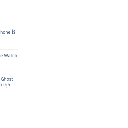
Phone ไร้
rrent
ice
ple Watch
:
43.00.
rrent
ice
i Ghost
:
าคาถูก
16.00.
rrent
ice
:
23.00.