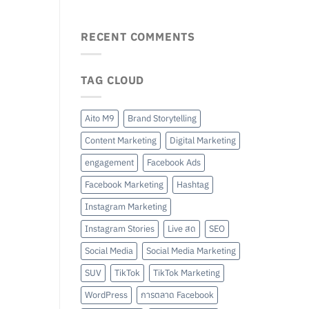
RECENT COMMENTS
TAG CLOUD
Aito M9
Brand Storytelling
Content Marketing
Digital Marketing
engagement
Facebook Ads
Facebook Marketing
Hashtag
Instagram Marketing
Instagram Stories
Live สด
SEO
Social Media
Social Media Marketing
SUV
TikTok
TikTok Marketing
WordPress
การตลาด Facebook