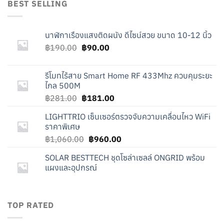
BEST SELLING
฿260.00.
฿160.00.
นาฬิกาเรืองแสงติดผนัง ดีไซน์สวย ขนาด 10-12 นิ้ว
Original
Current
฿
190.00
฿
90.00
price
price
was:
is:
รีโมทไร้สาย Smart Home RF 433Mhz ควบคุมระยะ
฿190.00.
฿90.00.
ไกล 500M
Original
Current
฿
281.00
฿
181.00
price
price
LIGHTTRIO เซ็นเซอร์ตรวจจับความเคลื่อนไหว WiFi
was:
is:
ราคาพิเศษ
฿281.00.
฿181.00.
Original
Current
฿
1,060.00
฿
960.00
price
price
SOLAR BESTTECH ชุดโซล่าเซลล์ ONGRID พร้อม
was:
is:
แผงและอุปกรณ์
฿1,060.00.
฿960.00.
TOP RATED