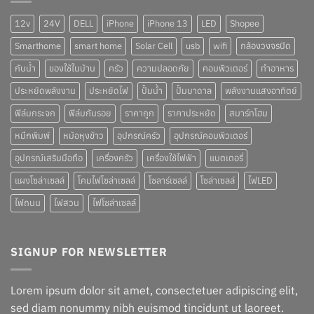
12v
24V
DELL
iPhone
iPhone 13
LED
Shopee
Smarthome
smart home
Solar Cell
usb
wifi
กล้องวงจรปิด
กันน้ำ
ของใช้ในบ้าน
ครัว
ความปลอดภัย
คอมพิวเตอร์
ทำอาหาร
ประหยัดพลังงาน
ประหยัดไฟ
ปั๊มน้ำ
ปั๊มบาดาล
พลังงานแสงอาทิตย์
ฟิล์มกระจก
ฟิล์มกันรอย
ราคาถูก
ราคาประหยัด
สมาร์ทโฮม
หมึกพิมพ์
หม้อหุงข้าว
อุปกรณ์ครัว
อุปกรณ์คอมพิวเตอร์
อุปกรณ์เสริมมือถือ
เครื่องครัว
เครื่องใช้ไฟฟ้า
แบตเตอรี่
แผงโซล่าเซลล์
โคมไฟโซล่าเซลล์
โซลาร์เซลล์
โซล่าเซลล์
ไฟLED
ไฟถนน
ไฟสวน
ไฟโซล่าเซลล์
SIGNUP FOR NEWSLETTER
Lorem ipsum dolor sit amet, consectetuer adipiscing elit,
sed diam nonummy nibh euismod tincidunt ut laoreet.