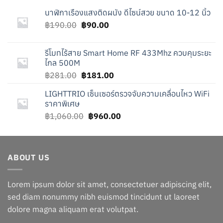
นาฬิกาเรืองแสงติดผนัง ดีไซน์สวย ขนาด 10-12 นิ้ว
Original
Current
฿
190.00
฿
90.00
price
price
was:
is:
รีโมทไร้สาย Smart Home RF 433Mhz ควบคุมระยะ
฿190.00.
฿90.00.
ไกล 500M
Original
Current
฿
281.00
฿
181.00
price
price
LIGHTTRIO เซ็นเซอร์ตรวจจับความเคลื่อนไหว WiFi
was:
is:
ราคาพิเศษ
฿281.00.
฿181.00.
Original
Current
฿
1,060.00
฿
960.00
price
price
was:
is:
฿1,060.00.
฿960.00.
ABOUT US
Lorem ipsum dolor sit amet, consectetuer adipiscing elit,
sed diam nonummy nibh euismod tincidunt ut laoreet
dolore magna aliquam erat volutpat.