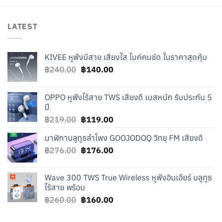
LATEST
KIVEE หูฟังมีสาย เสียงใส ไมค์คมชัด ในราคาสุดคุ้ม
Original
Current
฿
240.00
฿
140.00
price
price
was:
is:
OPPO หูฟังไร้สาย TWS เสียงดี เบสหนัก รับประกัน 5
฿240.00.
฿140.00.
ปี
Original
Current
฿
219.00
฿
119.00
price
price
นาฬิกาบลูทูธลำโพง GOOJODOQ วิทยุ FM เสียงดี
was:
is:
Original
Current
฿
276.00
฿219.00.
฿
176.00
฿119.00.
price
price
was:
is:
Wave 300 TWS True Wireless หูฟังอินเอียร์ บลูทูธ
฿276.00.
฿176.00.
ไร้สาย พร้อม
Original
Current
฿
260.00
฿
160.00
price
price
was:
is: