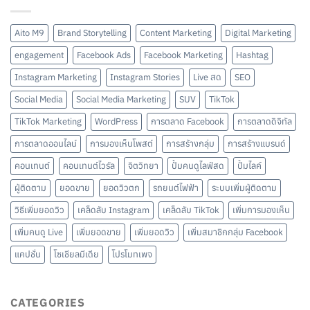
Aito M9
Brand Storytelling
Content Marketing
Digital Marketing
engagement
Facebook Ads
Facebook Marketing
Hashtag
Instagram Marketing
Instagram Stories
Live สด
SEO
Social Media
Social Media Marketing
SUV
TikTok
TikTok Marketing
WordPress
การตลาด Facebook
การตลาดดิจิทัล
การตลาดออนไลน์
การมองเห็นโพสต์
การสร้างกลุ่ม
การสร้างแบรนด์
คอนเทนต์
คอนเทนต์ไวรัล
จิตวิทยา
ปั้มคนดูไลฟ์สด
ปั้มไลค์
ผู้ติดตาม
ยอดขาย
ยอดวิวตก
รถยนต์ไฟฟ้า
ระบบเพิ่มผู้ติดตาม
วิธีเพิ่มยอดวิว
เคล็ดลับ Instagram
เคล็ดลับ TikTok
เพิ่มการมองเห็น
เพิ่มคนดู Live
เพิ่มยอดขาย
เพิ่มยอดวิว
เพิ่มสมาชิกกลุ่ม Facebook
แคปชั่น
โซเชียลมีเดีย
โปรโมทเพจ
CATEGORIES