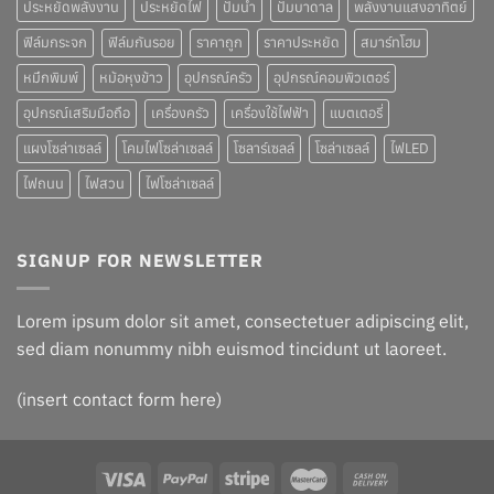
ประหยัดพลังงาน
ประหยัดไฟ
ปั๊มน้ำ
ปั๊มบาดาล
พลังงานแสงอาทิตย์
ฟิล์มกระจก
ฟิล์มกันรอย
ราคาถูก
ราคาประหยัด
สมาร์ทโฮม
หมึกพิมพ์
หม้อหุงข้าว
อุปกรณ์ครัว
อุปกรณ์คอมพิวเตอร์
อุปกรณ์เสริมมือถือ
เครื่องครัว
เครื่องใช้ไฟฟ้า
แบตเตอรี่
แผงโซล่าเซลล์
โคมไฟโซล่าเซลล์
โซลาร์เซลล์
โซล่าเซลล์
ไฟLED
ไฟถนน
ไฟสวน
ไฟโซล่าเซลล์
SIGNUP FOR NEWSLETTER
Lorem ipsum dolor sit amet, consectetuer adipiscing elit,
sed diam nonummy nibh euismod tincidunt ut laoreet.
(insert contact form here)