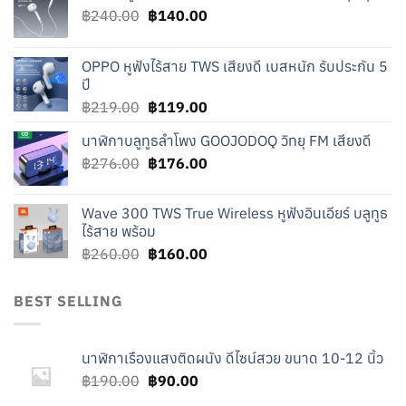
Original
Current
฿
240.00
฿
140.00
price
price
was:
is:
OPPO หูฟังไร้สาย TWS เสียงดี เบสหนัก รับประกัน 5
฿240.00.
฿140.00.
ปี
Original
Current
฿
219.00
฿
119.00
price
price
นาฬิกาบลูทูธลำโพง GOOJODOQ วิทยุ FM เสียงดี
was:
is:
Original
Current
฿
276.00
฿219.00.
฿
176.00
฿119.00.
price
price
was:
is:
Wave 300 TWS True Wireless หูฟังอินเอียร์ บลูทูธ
฿276.00.
฿176.00.
ไร้สาย พร้อม
Original
Current
฿
260.00
฿
160.00
price
price
was:
is:
BEST SELLING
฿260.00.
฿160.00.
นาฬิกาเรืองแสงติดผนัง ดีไซน์สวย ขนาด 10-12 นิ้ว
Original
Current
฿
190.00
฿
90.00
price
price