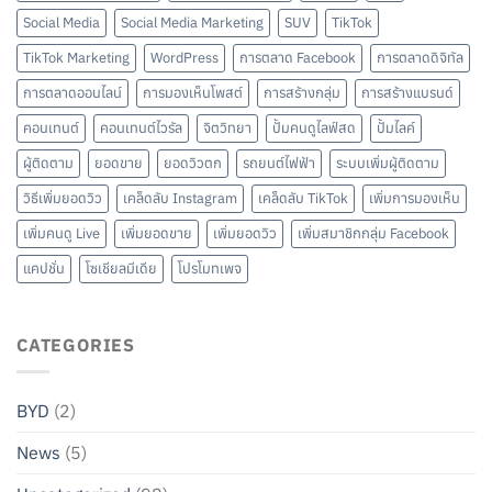
Social Media
Social Media Marketing
SUV
TikTok
TikTok Marketing
WordPress
การตลาด Facebook
การตลาดดิจิทัล
การตลาดออนไลน์
การมองเห็นโพสต์
การสร้างกลุ่ม
การสร้างแบรนด์
คอนเทนต์
คอนเทนต์ไวรัล
จิตวิทยา
ปั้มคนดูไลฟ์สด
ปั้มไลค์
ผู้ติดตาม
ยอดขาย
ยอดวิวตก
รถยนต์ไฟฟ้า
ระบบเพิ่มผู้ติดตาม
วิธีเพิ่มยอดวิว
เคล็ดลับ Instagram
เคล็ดลับ TikTok
เพิ่มการมองเห็น
เพิ่มคนดู Live
เพิ่มยอดขาย
เพิ่มยอดวิว
เพิ่มสมาชิกกลุ่ม Facebook
แคปชั่น
โซเชียลมีเดีย
โปรโมทเพจ
CATEGORIES
BYD
(2)
News
(5)