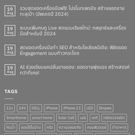
รวมสุดยอดเครื่องมือฟรี! โปรโมทเพจปัง สร้างยอดขาย
19
Aug
ทะลุเป้า (อัพเดตปี 2024)
ระบบเพิ่มคนดู Live สดแบบเรียลไทม์: กลยุทธ์และเครื่อง
19
Aug
มือสำหรับปี 2024
สุดยอดเครื่องมือทำ SEO สำหรับโซเชียลมีเดีย: พิชิตยอด
19
Aug
Engagement แบบก้าวกระโดด
AI ช่วยเขียนแคปชั่นขายของ: ยอดขายพุ่งแรง สร้างสรรค์
19
Aug
กว่าที่เคย!
TAGS
12v
24V
DELL
iPhone
iPhone 13
LED
Shopee
Smarthome
smart home
Solar Cell
usb
wifi
กล้องวงจรปิด
กันน้ำ
ของใช้ในบ้าน
ครัว
ความปลอดภัย
คอมพิวเตอร์
ทำอาหาร