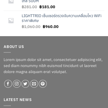
ไกล 500M
Original
Current
฿
281.00
฿
181.00
price
price
LIGHTTRIO เซ็นเซอร์ตรวจจับความเคลื่อนไหว WiFi
was:
is:
ราคาพิเศษ
฿281.00.
฿181.00.
Original
Current
฿
1,060.00
฿
960.00
price
price
was:
is:
฿1,060.00.
฿960.00.
ABOUT US
Lorem ipsum dolor sit amet, consectetuer adipiscing elit,
sed diam nonummy nibh euismod tincidunt ut laoreet
dolore magna aliquam erat volutpat.
LATEST NEWS