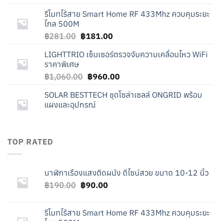
was:
is:
รีโมทไร้สาย Smart Home RF 433Mhz ควบคุมระยะ
฿190.00.
฿90.00.
ไกล 500M
Original
Current
฿
281.00
฿
181.00
price
price
LIGHTTRIO เซ็นเซอร์ตรวจจับความเคลื่อนไหว WiFi
was:
is:
ราคาพิเศษ
฿281.00.
฿181.00.
Original
Current
฿
1,060.00
฿
960.00
price
price
SOLAR BESTTECH ชุดโซล่าเซลล์ ONGRID พร้อม
was:
is:
แผงและอุปกรณ์
฿1,060.00.
฿960.00.
TOP RATED
นาฬิกาเรืองแสงติดผนัง ดีไซน์สวย ขนาด 10-12 นิ้ว
Original
Current
฿
190.00
฿
90.00
price
price
was:
is:
รีโมทไร้สาย Smart Home RF 433Mhz ควบคุมระยะ
฿190.00.
฿90.00.