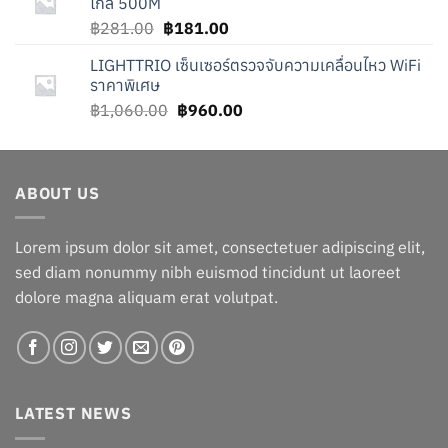
ไกล 500M
Original
Current
฿
281.00
฿
181.00
price
price
LIGHTTRIO เซ็นเซอร์ตรวจจับความเคลื่อนไหว WiFi
was:
is:
ราคาพิเศษ
฿281.00.
฿181.00.
Original
Current
฿
1,060.00
฿
960.00
price
price
was:
is:
฿1,060.00.
฿960.00.
ABOUT US
Lorem ipsum dolor sit amet, consectetuer adipiscing elit,
sed diam nonummy nibh euismod tincidunt ut laoreet
dolore magna aliquam erat volutpat.
LATEST NEWS