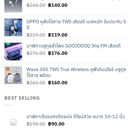
Original
Current
฿
240.00
฿
140.00
price
price
was:
is:
OPPO หูฟังไร้สาย TWS เสียงดี เบสหนัก รับประกัน 5
฿240.00.
฿140.00.
ปี
Original
Current
฿
219.00
฿
119.00
price
price
นาฬิกาบลูทูธลำโพง GOOJODOQ วิทยุ FM เสียงดี
was:
is:
Original
Current
฿
276.00
฿219.00.
฿
176.00
฿119.00.
price
price
was:
is:
Wave 300 TWS True Wireless หูฟังอินเอียร์ บลูทูธ
฿276.00.
฿176.00.
ไร้สาย พร้อม
Original
Current
฿
260.00
฿
160.00
price
price
was:
is:
BEST SELLING
฿260.00.
฿160.00.
นาฬิกาเรืองแสงติดผนัง ดีไซน์สวย ขนาด 10-12 นิ้ว
Original
Current
฿
190.00
฿
90.00
price
price