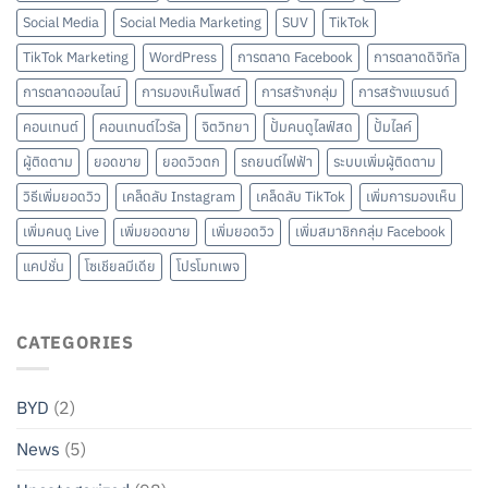
Social Media
Social Media Marketing
SUV
TikTok
TikTok Marketing
WordPress
การตลาด Facebook
การตลาดดิจิทัล
การตลาดออนไลน์
การมองเห็นโพสต์
การสร้างกลุ่ม
การสร้างแบรนด์
คอนเทนต์
คอนเทนต์ไวรัล
จิตวิทยา
ปั้มคนดูไลฟ์สด
ปั้มไลค์
ผู้ติดตาม
ยอดขาย
ยอดวิวตก
รถยนต์ไฟฟ้า
ระบบเพิ่มผู้ติดตาม
วิธีเพิ่มยอดวิว
เคล็ดลับ Instagram
เคล็ดลับ TikTok
เพิ่มการมองเห็น
เพิ่มคนดู Live
เพิ่มยอดขาย
เพิ่มยอดวิว
เพิ่มสมาชิกกลุ่ม Facebook
แคปชั่น
โซเชียลมีเดีย
โปรโมทเพจ
CATEGORIES
BYD
(2)
News
(5)