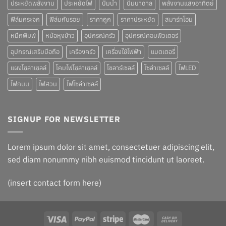
ประหยัดพลังงาน
ประหยัดไฟ
ปั๊มน้ำ
ปั๊มบาดาล
พลังงานแสงอาทิตย์
ฟิล์มกระจก
ฟิล์มกันรอย
ราคาถูก
ราคาประหยัด
สมาร์ทโฮม
หมึกพิมพ์
หม้อหุงข้าว
อุปกรณ์ครัว
อุปกรณ์คอมพิวเตอร์
อุปกรณ์เสริมมือถือ
เครื่องครัว
เครื่องใช้ไฟฟ้า
แบตเตอรี่
แผงโซล่าเซลล์
โคมไฟโซล่าเซลล์
โซลาร์เซลล์
โซล่าเซลล์
ไฟLED
ไฟถนน
ไฟสวน
ไฟโซล่าเซลล์
SIGNUP FOR NEWSLETTER
Lorem ipsum dolor sit amet, consectetuer adipiscing elit,
sed diam nonummy nibh euismod tincidunt ut laoreet.
(insert contact form here)