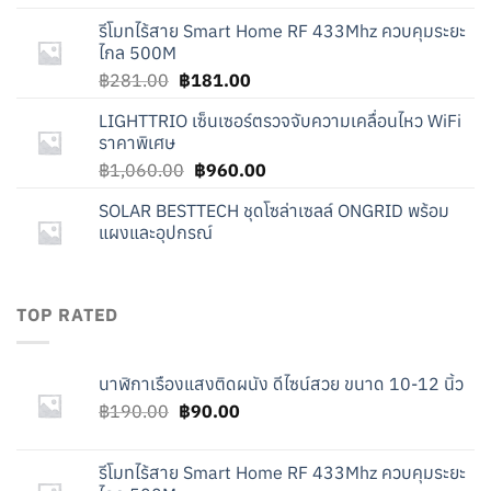
was:
is:
รีโมทไร้สาย Smart Home RF 433Mhz ควบคุมระยะ
฿190.00.
฿90.00.
ไกล 500M
Original
Current
฿
281.00
฿
181.00
price
price
LIGHTTRIO เซ็นเซอร์ตรวจจับความเคลื่อนไหว WiFi
was:
is:
ราคาพิเศษ
฿281.00.
฿181.00.
Original
Current
฿
1,060.00
฿
960.00
price
price
SOLAR BESTTECH ชุดโซล่าเซลล์ ONGRID พร้อม
was:
is:
แผงและอุปกรณ์
฿1,060.00.
฿960.00.
TOP RATED
นาฬิกาเรืองแสงติดผนัง ดีไซน์สวย ขนาด 10-12 นิ้ว
Original
Current
฿
190.00
฿
90.00
price
price
was:
is:
รีโมทไร้สาย Smart Home RF 433Mhz ควบคุมระยะ
฿190.00.
฿90.00.