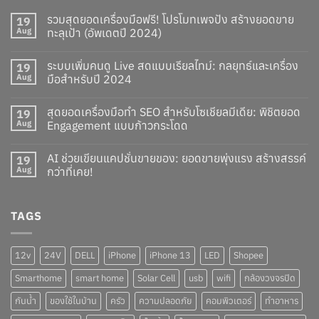
รวมสุดยอดเครื่องมือฟรี! โปรโมทเพจปัง สร้างยอดขาย
19
Aug
ทะลุเป้า (อัพเดตปี 2024)
ระบบเพิ่มคนดู Live สดแบบเรียลไทม์: กลยุทธ์และเครื่อง
19
Aug
มือสำหรับปี 2024
สุดยอดเครื่องมือทำ SEO สำหรับโซเชียลมีเดีย: พิชิตยอด
19
Aug
Engagement แบบก้าวกระโดด
AI ช่วยเขียนแคปชั่นขายของ: ยอดขายพุ่งแรง สร้างสรรค์
19
Aug
กว่าที่เคย!
TAGS
12v
24V
DELL
iPhone
iPhone 13
LED
Shopee
Smarthome
smart home
Solar Cell
usb
wifi
กล้องวงจรปิด
กันน้ำ
ของใช้ในบ้าน
ครัว
ความปลอดภัย
คอมพิวเตอร์
ทำอาหาร