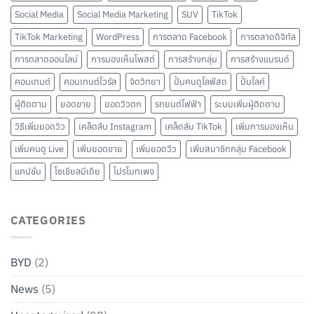
Social Media
Social Media Marketing
SUV
TikTok
TikTok Marketing
WordPress
การตลาด Facebook
การตลาดดิจิทัล
การตลาดออนไลน์
การมองเห็นโพสต์
การสร้างกลุ่ม
การสร้างแบรนด์
คอนเทนต์
คอนเทนต์ไวรัล
จิตวิทยา
ปั้มคนดูไลฟ์สด
ปั้มไลค์
ผู้ติดตาม
ยอดขาย
ยอดวิวตก
รถยนต์ไฟฟ้า
ระบบเพิ่มผู้ติดตาม
วิธีเพิ่มยอดวิว
เคล็ดลับ Instagram
เคล็ดลับ TikTok
เพิ่มการมองเห็น
เพิ่มคนดู Live
เพิ่มยอดขาย
เพิ่มยอดวิว
เพิ่มสมาชิกกลุ่ม Facebook
แคปชั่น
โซเชียลมีเดีย
โปรโมทเพจ
CATEGORIES
BYD
(2)
News
(5)