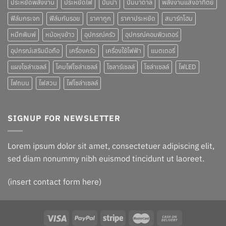
ประหยัดพลังงาน
ประหยัดไฟ
ปั๊มน้ำ
ปั๊มบาดาล
พลังงานแสงอาทิตย์
ฟิล์มกระจก
ฟิล์มกันรอย
ราคาถูก
ราคาประหยัด
สมาร์ทโฮม
หมึกพิมพ์
หม้อหุงข้าว
อุปกรณ์ครัว
อุปกรณ์คอมพิวเตอร์
อุปกรณ์เสริมมือถือ
เครื่องครัว
เครื่องใช้ไฟฟ้า
แบตเตอรี่
แผงโซล่าเซลล์
โคมไฟโซล่าเซลล์
โซลาร์เซลล์
โซล่าเซลล์
ไฟLED
ไฟถนน
ไฟสวน
ไฟโซล่าเซลล์
SIGNUP FOR NEWSLETTER
Lorem ipsum dolor sit amet, consectetuer adipiscing elit,
sed diam nonummy nibh euismod tincidunt ut laoreet.
(insert contact form here)