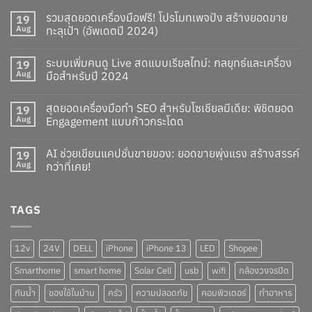
รวมสุดยอดเครื่องมือฟรี! โปรโมทเพจปัง สร้างยอดขาย
19
Aug
ทะลุเป้า (อัพเดตปี 2024)
ระบบเพิ่มคนดู Live สดแบบเรียลไทม์: กลยุทธ์และเครื่อง
19
Aug
มือสำหรับปี 2024
สุดยอดเครื่องมือทำ SEO สำหรับโซเชียลมีเดีย: พิชิตยอด
19
Aug
Engagement แบบก้าวกระโดด
AI ช่วยเขียนแคปชั่นขายของ: ยอดขายพุ่งแรง สร้างสรรค์
19
Aug
กว่าที่เคย!
TAGS
12v
24V
DELL
iPhone
iPhone 13
LED
Shopee
Smarthome
smart home
Solar Cell
usb
wifi
กล้องวงจรปิด
กันน้ำ
ของใช้ในบ้าน
ครัว
ความปลอดภัย
คอมพิวเตอร์
ทำอาหาร