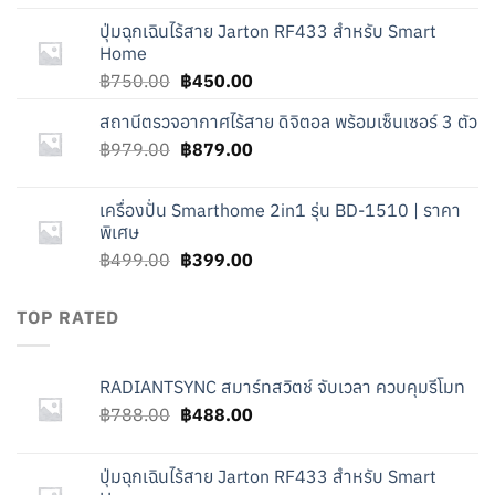
was:
is:
ปุ่มฉุกเฉินไร้สาย Jarton RF433 สำหรับ Smart
฿788.00.
฿488.00.
Home
Original
Current
฿
750.00
฿
450.00
price
price
สถานีตรวจอากาศไร้สาย ดิจิตอล พร้อมเซ็นเซอร์ 3 ตัว
was:
is:
Original
Current
฿
979.00
฿750.00.
฿
879.00
฿450.00.
price
price
was:
is:
เครื่องปั่น Smarthome 2in1 รุ่น BD-1510 | ราคา
฿979.00.
฿879.00.
พิเศษ
Original
Current
฿
499.00
฿
399.00
price
price
was:
is:
TOP RATED
฿499.00.
฿399.00.
RADIANTSYNC สมาร์ทสวิตช์ จับเวลา ควบคุมรีโมท
Original
Current
฿
788.00
฿
488.00
price
price
was:
is:
ปุ่มฉุกเฉินไร้สาย Jarton RF433 สำหรับ Smart
฿788.00.
฿488.00.