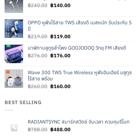
Original
Current
฿
240.00
฿
140.00
price
price
was:
is:
OPPO หูฟังไร้สาย TWS เสียงดี เบสหนัก รับประกัน 5
฿240.00.
฿140.00.
ปี
Original
Current
฿
219.00
฿
119.00
price
price
นาฬิกาบลูทูธลำโพง GOOJODOQ วิทยุ FM เสียงดี
was:
is:
Original
Current
฿
276.00
฿219.00.
฿
176.00
฿119.00.
price
price
was:
is:
Wave 300 TWS True Wireless หูฟังอินเอียร์ บลูทูธ
฿276.00.
฿176.00.
ไร้สาย พร้อม
Original
Current
฿
260.00
฿
160.00
price
price
was:
is:
BEST SELLING
฿260.00.
฿160.00.
RADIANTSYNC สมาร์ทสวิตช์ จับเวลา ควบคุมรีโมท
Original
Current
฿
788.00
฿
488.00
price
price