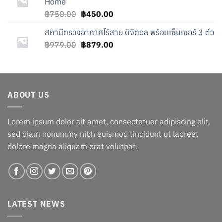
Home
Original
Current
฿
750.00
฿
450.00
price
price
สถานีตรวจอากาศไร้สาย ดิจิตอล พร้อมเซ็นเซอร์ 3 ตัว
was:
is:
Original
Current
฿
979.00
฿750.00.
฿
879.00
฿450.00.
price
price
was:
is:
฿979.00.
฿879.00.
ABOUT US
Lorem ipsum dolor sit amet, consectetuer adipiscing elit,
sed diam nonummy nibh euismod tincidunt ut laoreet
dolore magna aliquam erat volutpat.
LATEST NEWS