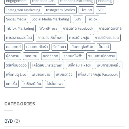
engagement
Facebook Ads
Facebook Marketing
Hashtag
Instagram Marketing
Instagram Stories
Live สด
SEO
Social Media
Social Media Marketing
SUV
TikTok
TikTok Marketing
WordPress
การตลาด Facebook
การตลาดดิจิทัล
การตลาดออนไลน์
การมองเห็นโพสต์
การสร้างกลุ่ม
การสร้างแบรนด์
คอนเทนต์
คอนเทนต์ไวรัล
จิตวิทยา
ปั้มคนดูไลฟ์สด
ปั้มไลค์
ผู้ติดตาม
ยอดขาย
ยอดวิวตก
รถยนต์ไฟฟ้า
ระบบเพิ่มผู้ติดตาม
วิธีเพิ่มยอดวิว
เคล็ดลับ Instagram
เคล็ดลับ TikTok
เพิ่มการมองเห็น
เพิ่มคนดู Live
เพิ่มยอดขาย
เพิ่มยอดวิว
เพิ่มสมาชิกกลุ่ม Facebook
แคปชั่น
โซเชียลมีเดีย
โปรโมทเพจ
CATEGORIES
BYD
(2)