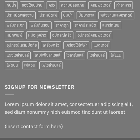
กันน้ำ
ของใช้ในบ้าน
ครัว
ความปลอดภัย
คอมพิวเตอร์
ทำอาหาร
ประหยัดพลังงาน
ประหยัดไฟ
ปั๊มน้ำ
ปั๊มบาดาล
พลังงานแสงอาทิตย์
ฟิล์มกระจก
ฟิล์มกันรอย
ราคาถูก
ราคาประหยัด
สมาร์ทโฮม
หมึกพิมพ์
หม้อหุงข้าว
อุปกรณ์ครัว
อุปกรณ์คอมพิวเตอร์
อุปกรณ์เสริมมือถือ
เครื่องครัว
เครื่องใช้ไฟฟ้า
แบตเตอรี่
แผงโซล่าเซลล์
โคมไฟโซล่าเซลล์
โซลาร์เซลล์
โซล่าเซลล์
ไฟLED
ไฟถนน
ไฟสวน
ไฟโซล่าเซลล์
SIGNUP FOR NEWSLETTER
Lorem ipsum dolor sit amet, consectetuer adipiscing elit,
sed diam nonummy nibh euismod tincidunt ut laoreet.
(insert contact form here)