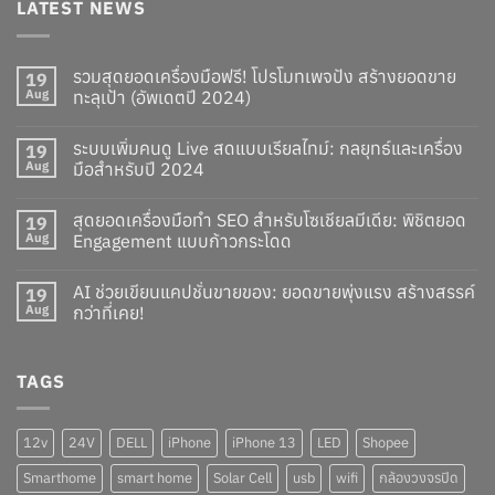
LATEST NEWS
รวมสุดยอดเครื่องมือฟรี! โปรโมทเพจปัง สร้างยอดขาย
19
Aug
ทะลุเป้า (อัพเดตปี 2024)
ระบบเพิ่มคนดู Live สดแบบเรียลไทม์: กลยุทธ์และเครื่อง
19
Aug
มือสำหรับปี 2024
สุดยอดเครื่องมือทำ SEO สำหรับโซเชียลมีเดีย: พิชิตยอด
19
Aug
Engagement แบบก้าวกระโดด
AI ช่วยเขียนแคปชั่นขายของ: ยอดขายพุ่งแรง สร้างสรรค์
19
Aug
กว่าที่เคย!
TAGS
12v
24V
DELL
iPhone
iPhone 13
LED
Shopee
Smarthome
smart home
Solar Cell
usb
wifi
กล้องวงจรปิด