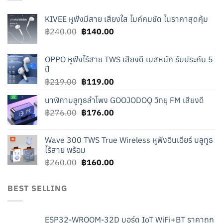
KIVEE หูฟังมีสาย เสียงใส ไมค์คมชัด ในราคาสุดคุ้ม
Original
Current
฿
240.00
฿
140.00
price
price
was:
is:
OPPO หูฟังไร้สาย TWS เสียงดี เบสหนัก รับประกัน 5
฿240.00.
฿140.00.
ปี
Original
Current
฿
219.00
฿
119.00
price
price
นาฬิกาบลูทูธลำโพง GOOJODOQ วิทยุ FM เสียงดี
was:
is:
Original
Current
฿
276.00
฿219.00.
฿
176.00
฿119.00.
price
price
was:
is:
Wave 300 TWS True Wireless หูฟังอินเอียร์ บลูทูธ
฿276.00.
฿176.00.
ไร้สาย พร้อม
Original
Current
฿
260.00
฿
160.00
price
price
was:
is:
BEST SELLING
฿260.00.
฿160.00.
ESP32-WROOM-32D บอร์ด IoT WiFi+BT ราคาถูก