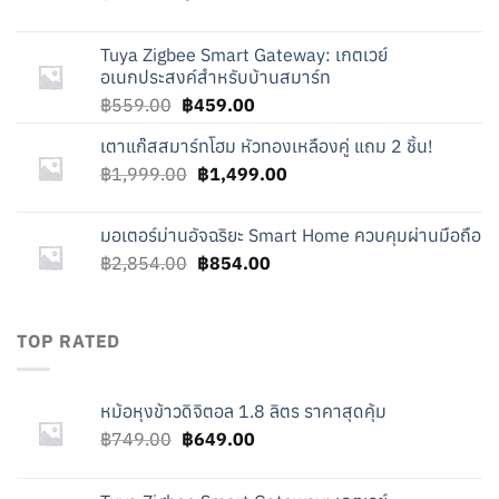
price
price
was:
is:
Tuya Zigbee Smart Gateway: เกตเวย์
฿749.00.
฿649.00.
อเนกประสงค์สำหรับบ้านสมาร์ท
Original
Current
฿
559.00
฿
459.00
price
price
เตาแก๊สสมาร์ทโฮม หัวทองเหลืองคู่ แถม 2 ชิ้น!
was:
is:
Original
Current
฿
1,999.00
฿559.00.
฿
1,499.00
฿459.00.
price
price
was:
is:
มอเตอร์ม่านอัจฉริยะ Smart Home ควบคุมผ่านมือถือ
฿1,999.00.
฿1,499.00.
Original
Current
฿
2,854.00
฿
854.00
price
price
was:
is:
฿2,854.00.
฿854.00.
TOP RATED
หม้อหุงข้าวดิจิตอล 1.8 ลิตร ราคาสุดคุ้ม
Original
Current
฿
749.00
฿
649.00
price
price
was:
is: