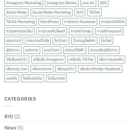
Instagram Marketing
Instagram Stories
Live สด
SEO
Social Media
Social Media Marketing
SUV
TikTok
TikTok Marketing
WordPress
การตลาด Facebook
การตลาดดิจิทัล
การตลาดออนไลน์
การมองเห็นโพสต์
การสร้างกลุ่ม
การสร้างแบรนด์
คอนเทนต์
คอนเทนต์ไวรัล
จิตวิทยา
ปั้มคนดูไลฟ์สด
ปั้มไลค์
ผู้ติดตาม
ยอดขาย
ยอดวิวตก
รถยนต์ไฟฟ้า
ระบบเพิ่มผู้ติดตาม
วิธีเพิ่มยอดวิว
เคล็ดลับ Instagram
เคล็ดลับ TikTok
เพิ่มการมองเห็น
เพิ่มคนดู Live
เพิ่มยอดขาย
เพิ่มยอดวิว
เพิ่มสมาชิกกลุ่ม Facebook
แคปชั่น
โซเชียลมีเดีย
โปรโมทเพจ
CATEGORIES
BYD
(2)
News
(5)