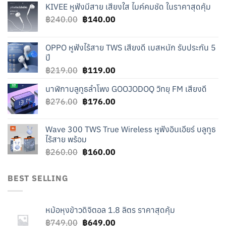
KIVEE หูฟังมีสาย เสียงใส ไมค์คมชัด ในราคาสุดคุ้ม
Original
Current
฿
240.00
฿
140.00
price
price
was:
is:
OPPO หูฟังไร้สาย TWS เสียงดี เบสหนัก รับประกัน 5
฿240.00.
฿140.00.
ปี
Original
Current
฿
219.00
฿
119.00
price
price
นาฬิกาบลูทูธลำโพง GOOJODOQ วิทยุ FM เสียงดี
was:
is:
Original
Current
฿
276.00
฿219.00.
฿
176.00
฿119.00.
price
price
was:
is:
Wave 300 TWS True Wireless หูฟังอินเอียร์ บลูทูธ
฿276.00.
฿176.00.
ไร้สาย พร้อม
Original
Current
฿
260.00
฿
160.00
price
price
was:
is:
BEST SELLING
฿260.00.
฿160.00.
หม้อหุงข้าวดิจิตอล 1.8 ลิตร ราคาสุดคุ้ม
Original
Current
฿
749.00
฿
649.00