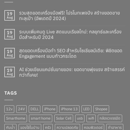
รวมสุดยอดเครื่องมือฟรี! โปรโมทเพจปัง สร้างยอดขาย
19
Aug
ทะลุเป้า (อัพเดตปี 2024)
ระบบเพิ่มคนดู Live สดแบบเรียลไทม์: กลยุทธ์และเครื่อง
19
Aug
มือสำหรับปี 2024
สุดยอดเครื่องมือทำ SEO สำหรับโซเชียลมีเดีย: พิชิตยอด
19
Aug
Engagement แบบก้าวกระโดด
AI ช่วยเขียนแคปชั่นขายของ: ยอดขายพุ่งแรง สร้างสรรค์
19
Aug
กว่าที่เคย!
TAGS
12v
24V
DELL
iPhone
iPhone 13
LED
Shopee
Smarthome
smart home
Solar Cell
usb
wifi
กล้องวงจรปิด
กันน้ำ
ของใช้ในบ้าน
ครัว
ความปลอดภัย
คอมพิวเตอร์
ทำอาหาร