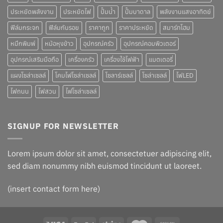
ประหยัดพลังงาน
ประหยัดไฟ
ปั๊มน้ำ
ปั๊มบาดาล
พลังงานแสงอาทิตย์
ฟิล์มกระจก
ฟิล์มกันรอย
ราคาถูก
ราคาประหยัด
สมาร์ทโฮม
หมึกพิมพ์
หม้อหุงข้าว
อุปกรณ์ครัว
อุปกรณ์คอมพิวเตอร์
อุปกรณ์เสริมมือถือ
เครื่องครัว
เครื่องใช้ไฟฟ้า
แบตเตอรี่
แผงโซล่าเซลล์
โคมไฟโซล่าเซลล์
โซลาร์เซลล์
โซล่าเซลล์
ไฟLED
ไฟถนน
ไฟสวน
ไฟโซล่าเซลล์
SIGNUP FOR NEWSLETTER
Lorem ipsum dolor sit amet, consectetuer adipiscing elit,
sed diam nonummy nibh euismod tincidunt ut laoreet.
(insert contact form here)