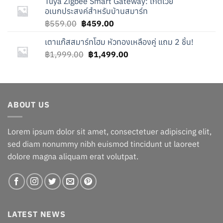
Tuya Zigbee Smart Gateway: เกตเวย์
฿749.00.
฿649.00.
อเนกประสงค์สำหรับบ้านสมาร์ท
Original
Current
฿
559.00
฿
459.00
price
price
เตาแก๊สสมาร์ทโฮม หัวทองเหลืองคู่ แถม 2 ชิ้น!
was:
is:
Original
Current
฿
1,999.00
฿559.00.
฿
1,499.00
฿459.00.
price
price
was:
is:
฿1,999.00.
฿1,499.00.
ABOUT US
Lorem ipsum dolor sit amet, consectetuer adipiscing elit,
sed diam nonummy nibh euismod tincidunt ut laoreet
dolore magna aliquam erat volutpat.
LATEST NEWS