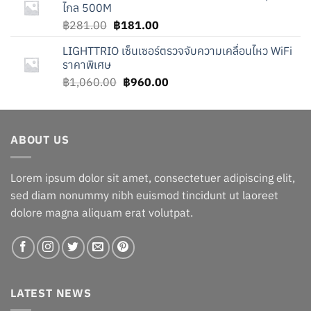
ไกล 500M
Original
Current
฿
281.00
฿
181.00
price
price
LIGHTTRIO เซ็นเซอร์ตรวจจับความเคลื่อนไหว WiFi
was:
is:
ราคาพิเศษ
฿281.00.
฿181.00.
Original
Current
฿
1,060.00
฿
960.00
price
price
was:
is:
฿1,060.00.
฿960.00.
ABOUT US
Lorem ipsum dolor sit amet, consectetuer adipiscing elit,
sed diam nonummy nibh euismod tincidunt ut laoreet
dolore magna aliquam erat volutpat.
LATEST NEWS