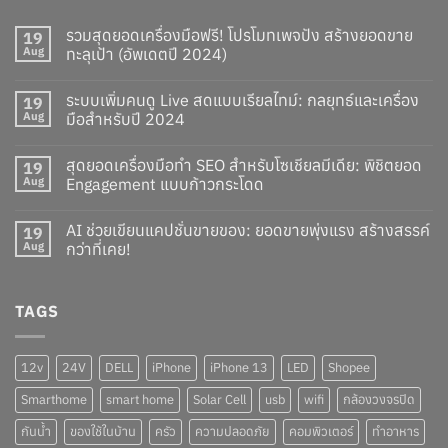
รวมสุดยอดเครื่องมือฟรี! โปรโมทเพจปัง สร้างยอดขาย
19
Aug
ทะลุเป้า (อัพเดตปี 2024)
ระบบเพิ่มคนดู Live สดแบบเรียลไทม์: กลยุทธ์และเครื่อง
19
Aug
มือสำหรับปี 2024
สุดยอดเครื่องมือทำ SEO สำหรับโซเชียลมีเดีย: พิชิตยอด
19
Aug
Engagement แบบก้าวกระโดด
AI ช่วยเขียนแคปชั่นขายของ: ยอดขายพุ่งแรง สร้างสรรค์
19
Aug
กว่าที่เคย!
TAGS
12v
24V
DELL
iPhone
iPhone 13
LED
Shopee
Smarthome
smart home
Solar Cell
usb
wifi
กล้องวงจรปิด
กันน้ำ
ของใช้ในบ้าน
ครัว
ความปลอดภัย
คอมพิวเตอร์
ทำอาหาร