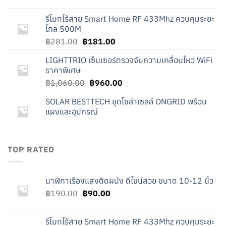
price
price
was:
is:
รีโมทไร้สาย Smart Home RF 433Mhz ควบคุมระยะ
฿190.00.
฿90.00.
ไกล 500M
Original
Current
฿
281.00
฿
181.00
price
price
LIGHTTRIO เซ็นเซอร์ตรวจจับความเคลื่อนไหว WiFi
was:
is:
ราคาพิเศษ
฿281.00.
฿181.00.
Original
Current
฿
1,060.00
฿
960.00
price
price
SOLAR BESTTECH ชุดโซล่าเซลล์ ONGRID พร้อม
was:
is:
แผงและอุปกรณ์
฿1,060.00.
฿960.00.
TOP RATED
นาฬิกาเรืองแสงติดผนัง ดีไซน์สวย ขนาด 10-12 นิ้ว
Original
Current
฿
190.00
฿
90.00
price
price
was:
is:
รีโมทไร้สาย Smart Home RF 433Mhz ควบคุมระยะ
฿190.00.
฿90.00.