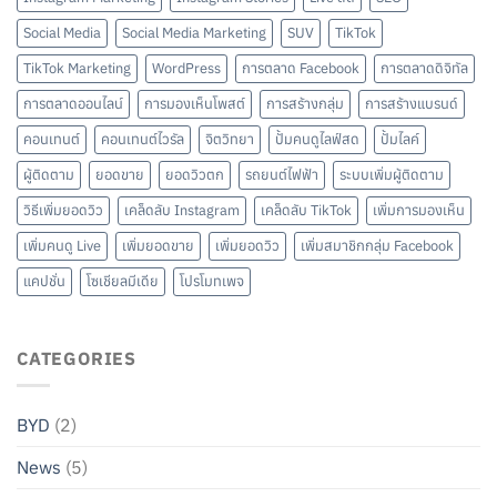
Social Media
Social Media Marketing
SUV
TikTok
TikTok Marketing
WordPress
การตลาด Facebook
การตลาดดิจิทัล
การตลาดออนไลน์
การมองเห็นโพสต์
การสร้างกลุ่ม
การสร้างแบรนด์
คอนเทนต์
คอนเทนต์ไวรัล
จิตวิทยา
ปั้มคนดูไลฟ์สด
ปั้มไลค์
ผู้ติดตาม
ยอดขาย
ยอดวิวตก
รถยนต์ไฟฟ้า
ระบบเพิ่มผู้ติดตาม
วิธีเพิ่มยอดวิว
เคล็ดลับ Instagram
เคล็ดลับ TikTok
เพิ่มการมองเห็น
เพิ่มคนดู Live
เพิ่มยอดขาย
เพิ่มยอดวิว
เพิ่มสมาชิกกลุ่ม Facebook
แคปชั่น
โซเชียลมีเดีย
โปรโมทเพจ
CATEGORIES
BYD
(2)
News
(5)