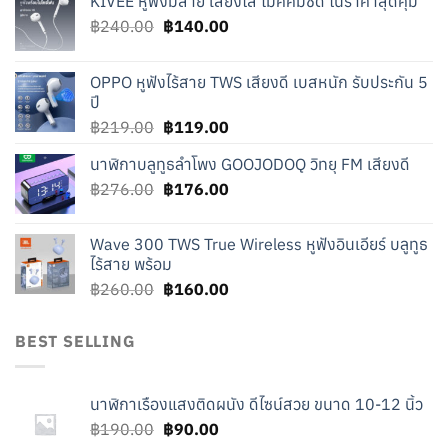
KIVEE หูฟังมีสาย เสียงใส ไมค์คมชัด ในราคาสุดคุ้ม
Original
Current
฿
240.00
฿
140.00
price
price
was:
is:
OPPO หูฟังไร้สาย TWS เสียงดี เบสหนัก รับประกัน 5
฿240.00.
฿140.00.
ปี
Original
Current
฿
219.00
฿
119.00
price
price
นาฬิกาบลูทูธลำโพง GOOJODOQ วิทยุ FM เสียงดี
was:
is:
Original
Current
฿
276.00
฿219.00.
฿
176.00
฿119.00.
price
price
was:
is:
Wave 300 TWS True Wireless หูฟังอินเอียร์ บลูทูธ
฿276.00.
฿176.00.
ไร้สาย พร้อม
Original
Current
฿
260.00
฿
160.00
price
price
was:
is:
BEST SELLING
฿260.00.
฿160.00.
นาฬิกาเรืองแสงติดผนัง ดีไซน์สวย ขนาด 10-12 นิ้ว
Original
Current
฿
190.00
฿
90.00