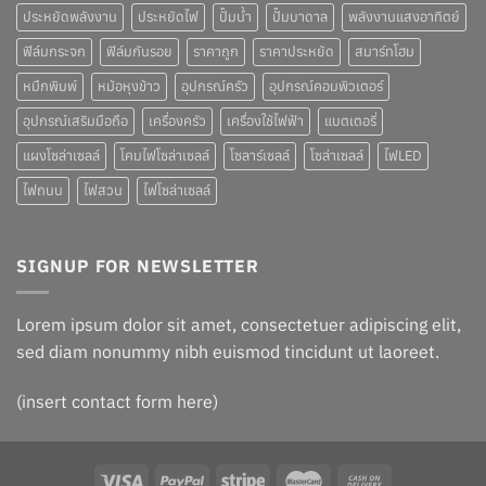
ประหยัดพลังงาน
ประหยัดไฟ
ปั๊มน้ำ
ปั๊มบาดาล
พลังงานแสงอาทิตย์
ฟิล์มกระจก
ฟิล์มกันรอย
ราคาถูก
ราคาประหยัด
สมาร์ทโฮม
หมึกพิมพ์
หม้อหุงข้าว
อุปกรณ์ครัว
อุปกรณ์คอมพิวเตอร์
อุปกรณ์เสริมมือถือ
เครื่องครัว
เครื่องใช้ไฟฟ้า
แบตเตอรี่
แผงโซล่าเซลล์
โคมไฟโซล่าเซลล์
โซลาร์เซลล์
โซล่าเซลล์
ไฟLED
ไฟถนน
ไฟสวน
ไฟโซล่าเซลล์
SIGNUP FOR NEWSLETTER
Lorem ipsum dolor sit amet, consectetuer adipiscing elit,
sed diam nonummy nibh euismod tincidunt ut laoreet.
(insert contact form here)