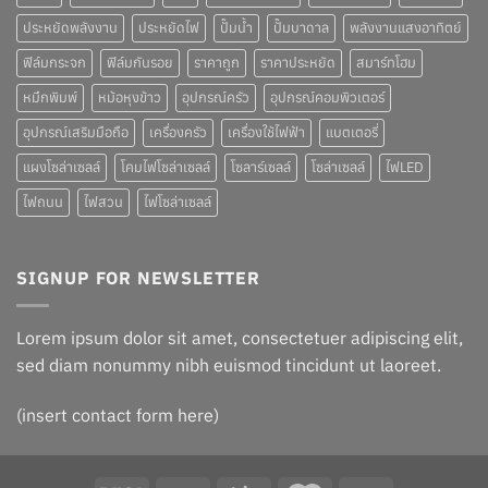
ประหยัดพลังงาน
ประหยัดไฟ
ปั๊มน้ำ
ปั๊มบาดาล
พลังงานแสงอาทิตย์
ฟิล์มกระจก
ฟิล์มกันรอย
ราคาถูก
ราคาประหยัด
สมาร์ทโฮม
หมึกพิมพ์
หม้อหุงข้าว
อุปกรณ์ครัว
อุปกรณ์คอมพิวเตอร์
อุปกรณ์เสริมมือถือ
เครื่องครัว
เครื่องใช้ไฟฟ้า
แบตเตอรี่
แผงโซล่าเซลล์
โคมไฟโซล่าเซลล์
โซลาร์เซลล์
โซล่าเซลล์
ไฟLED
ไฟถนน
ไฟสวน
ไฟโซล่าเซลล์
SIGNUP FOR NEWSLETTER
Lorem ipsum dolor sit amet, consectetuer adipiscing elit,
sed diam nonummy nibh euismod tincidunt ut laoreet.
(insert contact form here)