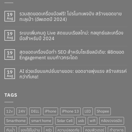
รวมสุดยอดเครื่องมือฟรี! โปรโมทเพจปัง สร้างยอดขาย
19
Aug
ทะลุเป้า (อัพเดตปี 2024)
ระบบเพิ่มคนดู Live สดแบบเรียลไทม์: กลยุทธ์และเครื่อง
19
Aug
มือสำหรับปี 2024
สุดยอดเครื่องมือทำ SEO สำหรับโซเชียลมีเดีย: พิชิตยอด
19
Aug
Engagement แบบก้าวกระโดด
AI ช่วยเขียนแคปชั่นขายของ: ยอดขายพุ่งแรง สร้างสรรค์
19
Aug
กว่าที่เคย!
TAGS
12v
24V
DELL
iPhone
iPhone 13
LED
Shopee
Smarthome
smart home
Solar Cell
usb
wifi
กล้องวงจรปิด
กันน้ำ
ของใช้ในบ้าน
ครัว
ความปลอดภัย
คอมพิวเตอร์
ทำอาหาร