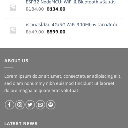
ESP32 NodeMCU: WiFi & Bluetooth พร้อมส่ง
฿80.00.
฿30.00.
Original
Current
฿
184.00
฿
134.00
price
price
was:
is:
เราเตอร์ใส่ซิม 4G/5G WiFi 300Mbps ราคาสุดคุ้ม
฿184.00.
฿134.00.
Original
Current
฿
649.00
฿
599.00
price
price
was:
is:
฿649.00.
฿599.00.
ABOUT US
Lorem ipsum dolor sit amet, consectetuer adipiscing elit,
sed diam nonummy nibh euismod tincidunt ut laoreet
dolore magna aliquam erat volutpat.
LATEST NEWS