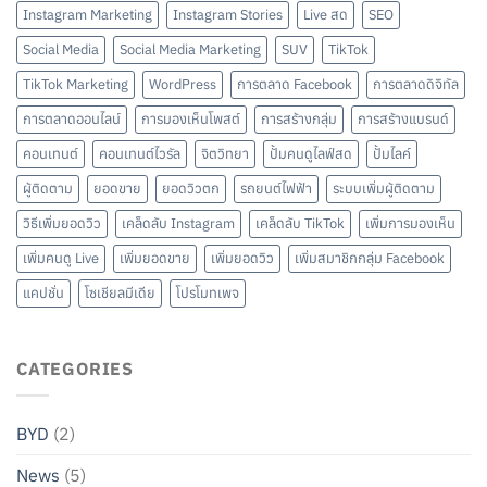
Instagram Marketing
Instagram Stories
Live สด
SEO
Social Media
Social Media Marketing
SUV
TikTok
TikTok Marketing
WordPress
การตลาด Facebook
การตลาดดิจิทัล
การตลาดออนไลน์
การมองเห็นโพสต์
การสร้างกลุ่ม
การสร้างแบรนด์
คอนเทนต์
คอนเทนต์ไวรัล
จิตวิทยา
ปั้มคนดูไลฟ์สด
ปั้มไลค์
ผู้ติดตาม
ยอดขาย
ยอดวิวตก
รถยนต์ไฟฟ้า
ระบบเพิ่มผู้ติดตาม
วิธีเพิ่มยอดวิว
เคล็ดลับ Instagram
เคล็ดลับ TikTok
เพิ่มการมองเห็น
เพิ่มคนดู Live
เพิ่มยอดขาย
เพิ่มยอดวิว
เพิ่มสมาชิกกลุ่ม Facebook
แคปชั่น
โซเชียลมีเดีย
โปรโมทเพจ
CATEGORIES
BYD
(2)
News
(5)