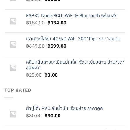
price
price
was:
is:
ESP32 NodeMCU: WiFi & Bluetooth พร้อมส่ง
฿80.00.
฿30.00.
Original
Current
฿
184.00
฿
134.00
price
price
was:
is:
เราเตอร์ใส่ซิม 4G/5G WiFi 300Mbps ราคาสุดคุ้ม
฿184.00.
฿134.00.
Original
Current
฿
649.00
฿
599.00
price
price
was:
is:
คลิปหนีบสายเคเบิลแม่เหล็ก จัดระเบียบสาย บ้าน/รถ/
฿649.00.
฿599.00.
ออฟฟิศ
Original
Current
฿
23.00
฿
3.00
price
price
was:
is:
TOP RATED
฿23.00.
฿3.00.
ผ้าปูโต๊ะ PVC กันน้ำมัน เรียบง่าย ราคาถูก
Original
Current
฿
80.00
฿
30.00
price
price
was:
is: