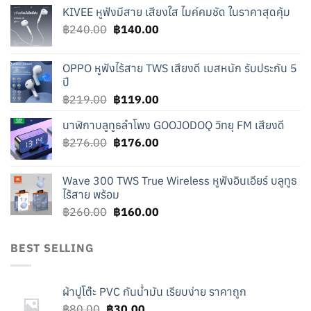
KIVEE หูฟังมีสาย เสียงใส ไมค์คมชัด ในราคาสุดคุ้ม
Original
Current
฿
240.00
฿
140.00
price
price
was:
is:
OPPO หูฟังไร้สาย TWS เสียงดี เบสหนัก รับประกัน 5
฿240.00.
฿140.00.
ปี
Original
Current
฿
219.00
฿
119.00
price
price
นาฬิกาบลูทูธลำโพง GOOJODOQ วิทยุ FM เสียงดี
was:
is:
Original
Current
฿
276.00
฿219.00.
฿
176.00
฿119.00.
price
price
was:
is:
Wave 300 TWS True Wireless หูฟังอินเอียร์ บลูทูธ
฿276.00.
฿176.00.
ไร้สาย พร้อม
Original
Current
฿
260.00
฿
160.00
price
price
was:
is:
BEST SELLING
฿260.00.
฿160.00.
ผ้าปูโต๊ะ PVC กันน้ำมัน เรียบง่าย ราคาถูก
Original
Current
฿
80.00
฿
30.00