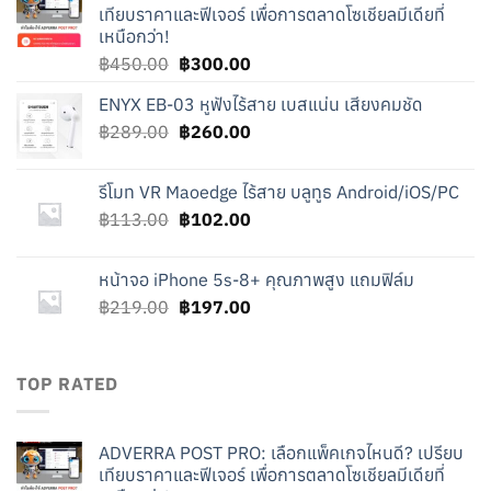
เทียบราคาและฟีเจอร์ เพื่อการตลาดโซเชียลมีเดียที่
เหนือกว่า!
Original
Current
฿
450.00
฿
300.00
price
price
ENYX EB-03 หูฟังไร้สาย เบสแน่น เสียงคมชัด
was:
is:
Original
Current
฿
289.00
฿450.00.
฿
260.00
฿300.00.
price
price
was:
is:
รีโมท VR Maoedge ไร้สาย บลูทูธ Android/iOS/PC
฿289.00.
฿260.00.
Original
Current
฿
113.00
฿
102.00
price
price
was:
is:
หน้าจอ iPhone 5s-8+ คุณภาพสูง แถมฟิล์ม
฿113.00.
฿102.00.
Original
Current
฿
219.00
฿
197.00
price
price
was:
is:
฿219.00.
฿197.00.
TOP RATED
ADVERRA POST PRO: เลือกแพ็คเกจไหนดี? เปรียบ
เทียบราคาและฟีเจอร์ เพื่อการตลาดโซเชียลมีเดียที่