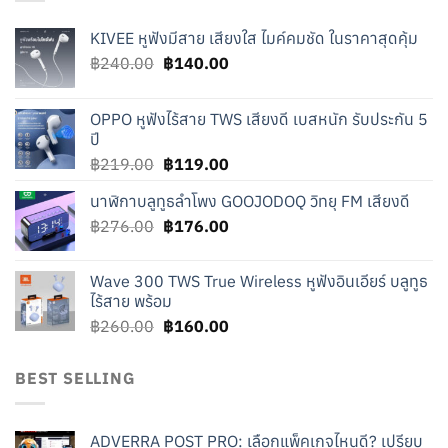
KIVEE หูฟังมีสาย เสียงใส ไมค์คมชัด ในราคาสุดคุ้ม
Original
Current
฿
240.00
฿
140.00
price
price
was:
is:
OPPO หูฟังไร้สาย TWS เสียงดี เบสหนัก รับประกัน 5
฿240.00.
฿140.00.
ปี
Original
Current
฿
219.00
฿
119.00
price
price
นาฬิกาบลูทูธลำโพง GOOJODOQ วิทยุ FM เสียงดี
was:
is:
Original
Current
฿
276.00
฿219.00.
฿
176.00
฿119.00.
price
price
was:
is:
Wave 300 TWS True Wireless หูฟังอินเอียร์ บลูทูธ
฿276.00.
฿176.00.
ไร้สาย พร้อม
Original
Current
฿
260.00
฿
160.00
price
price
was:
is:
BEST SELLING
฿260.00.
฿160.00.
ADVERRA POST PRO: เลือกแพ็คเกจไหนดี? เปรียบ