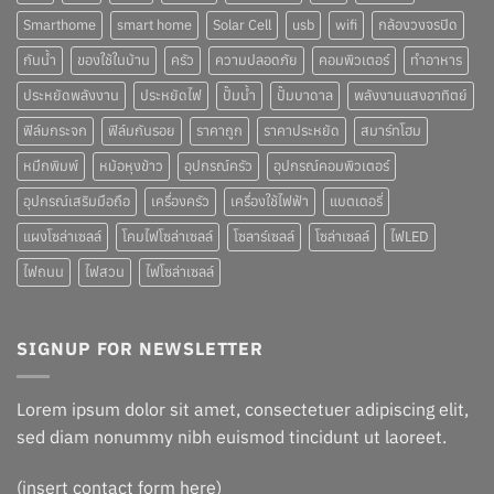
Smarthome
smart home
Solar Cell
usb
wifi
กล้องวงจรปิด
กันน้ำ
ของใช้ในบ้าน
ครัว
ความปลอดภัย
คอมพิวเตอร์
ทำอาหาร
ประหยัดพลังงาน
ประหยัดไฟ
ปั๊มน้ำ
ปั๊มบาดาล
พลังงานแสงอาทิตย์
ฟิล์มกระจก
ฟิล์มกันรอย
ราคาถูก
ราคาประหยัด
สมาร์ทโฮม
หมึกพิมพ์
หม้อหุงข้าว
อุปกรณ์ครัว
อุปกรณ์คอมพิวเตอร์
อุปกรณ์เสริมมือถือ
เครื่องครัว
เครื่องใช้ไฟฟ้า
แบตเตอรี่
แผงโซล่าเซลล์
โคมไฟโซล่าเซลล์
โซลาร์เซลล์
โซล่าเซลล์
ไฟLED
ไฟถนน
ไฟสวน
ไฟโซล่าเซลล์
SIGNUP FOR NEWSLETTER
Lorem ipsum dolor sit amet, consectetuer adipiscing elit,
sed diam nonummy nibh euismod tincidunt ut laoreet.
(insert contact form here)