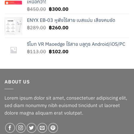
เหนือกว่า!
Original
Current
฿
450.00
฿
300.00
price
price
ENYX EB-03 หูฟังไร้สาย เบสแน่น เสียงคมชัด
was:
is:
Original
Current
฿
289.00
฿450.00.
฿
260.00
฿300.00.
price
price
was:
is:
รีโมท VR Maoedge ไร้สาย บลูทูธ Android/iOS/PC
฿289.00.
฿260.00.
Original
Current
฿
113.00
฿
102.00
price
price
was:
is:
฿113.00.
฿102.00.
ABOUT US
Lorem ipsum dolor sit amet, consectetuer adipiscing elit,
sed diam nonummy nibh euismod tincidunt ut laoreet
dolore magna aliquam erat volutpat.