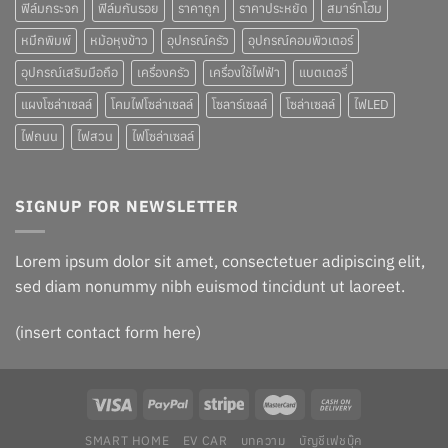
ฟิล์มกระจก
ฟิล์มกันรอย
ราคาถูก
ราคาประหยัด
สมาร์ทโฮม
หมึกพิมพ์
หม้อหุงข้าว
อุปกรณ์ครัว
อุปกรณ์คอมพิวเตอร์
อุปกรณ์เสริมมือถือ
เครื่องครัว
เครื่องใช้ไฟฟ้า
แบตเตอรี่
แผงโซล่าเซลล์
โคมไฟโซล่าเซลล์
โซลาร์เซลล์
โซล่าเซลล์
ไฟLED
ไฟถนน
ไฟสวน
ไฟโซล่าเซลล์
SIGNUP FOR NEWSLETTER
Lorem ipsum dolor sit amet, consectetuer adipiscing elit,
sed diam nonummy nibh euismod tincidunt ut laoreet.
(insert contact form here)
SMART HOME
EV CAR
บทความ
บัญชีเฟชบุ๊ค