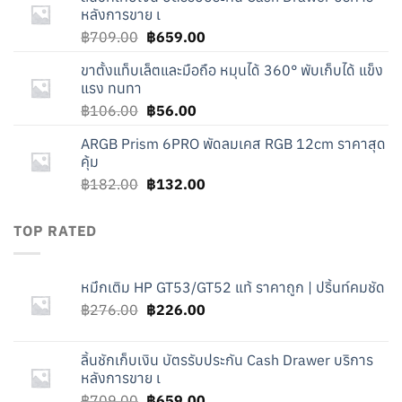
฿276.00.
฿226.00.
หลังการขาย เ
Original
Current
฿
709.00
฿
659.00
price
price
ขาตั้งแท็บเล็ตและมือถือ หมุนได้ 360° พับเก็บได้ แข็ง
was:
is:
แรง ทนทา
฿709.00.
฿659.00.
Original
Current
฿
106.00
฿
56.00
price
price
ARGB Prism 6PRO พัดลมเคส RGB 12cm ราคาสุด
was:
is:
คุ้ม
฿106.00.
฿56.00.
Original
Current
฿
182.00
฿
132.00
price
price
was:
is:
TOP RATED
฿182.00.
฿132.00.
หมึกเติม HP GT53/GT52 แท้ ราคาถูก | ปริ้นท์คมชัด
Original
Current
฿
276.00
฿
226.00
price
price
was:
is:
ลิ้นชักเก็บเงิน บัตรรับประกัน Cash Drawer บริการ
฿276.00.
฿226.00.
หลังการขาย เ
Original
Current
฿
709.00
฿
659.00