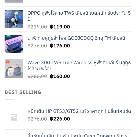
price
price
was:
is:
OPPO หูฟังไร้สาย TWS เสียงดี เบสหนัก รับประกัน 5
฿240.00.
฿140.00.
ปี
Original
Current
฿
219.00
฿
119.00
price
price
นาฬิกาบลูทูธลำโพง GOOJODOQ วิทยุ FM เสียงดี
was:
is:
Original
Current
฿
276.00
฿219.00.
฿
176.00
฿119.00.
price
price
was:
is:
Wave 300 TWS True Wireless หูฟังอินเอียร์ บลูทูธ
฿276.00.
฿176.00.
ไร้สาย พร้อม
Original
Current
฿
260.00
฿
160.00
price
price
was:
is:
BEST SELLING
฿260.00.
฿160.00.
หมึกเติม HP GT53/GT52 แท้ ราคาถูก | ปริ้นท์คมชัด
Original
Current
฿
276.00
฿
226.00
price
price
was:
is:
ลิ้นชักเก็บเงิน บัตรรับประกัน Cash Drawer บริการ