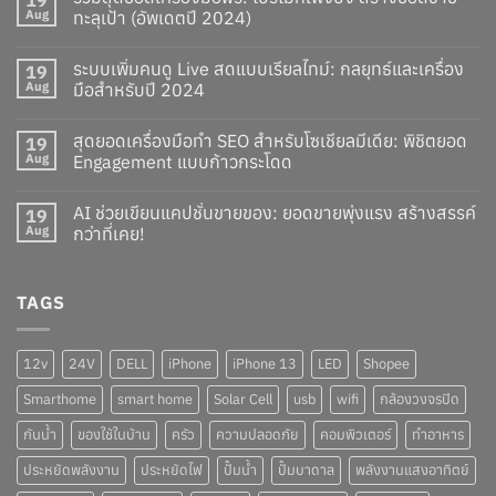
Aug
ทะลุเป้า (อัพเดตปี 2024)
ระบบเพิ่มคนดู Live สดแบบเรียลไทม์: กลยุทธ์และเครื่อง
19
Aug
มือสำหรับปี 2024
สุดยอดเครื่องมือทำ SEO สำหรับโซเชียลมีเดีย: พิชิตยอด
19
Aug
Engagement แบบก้าวกระโดด
AI ช่วยเขียนแคปชั่นขายของ: ยอดขายพุ่งแรง สร้างสรรค์
19
Aug
กว่าที่เคย!
TAGS
12v
24V
DELL
iPhone
iPhone 13
LED
Shopee
Smarthome
smart home
Solar Cell
usb
wifi
กล้องวงจรปิด
กันน้ำ
ของใช้ในบ้าน
ครัว
ความปลอดภัย
คอมพิวเตอร์
ทำอาหาร
ประหยัดพลังงาน
ประหยัดไฟ
ปั๊มน้ำ
ปั๊มบาดาล
พลังงานแสงอาทิตย์