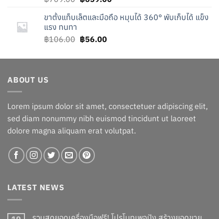
price
price
ขาตั้งแท็บเล็ตและมือถือ หมุนได้ 360° พับเก็บได้ แข็ง
was:
is:
แรง ทนทา
฿709.00.
฿659.00.
Original
Current
฿
106.00
฿
56.00
price
price
was:
is:
฿106.00.
฿56.00.
ABOUT US
Lorem ipsum dolor sit amet, consectetuer adipiscing elit,
sed diam nonummy nibh euismod tincidunt ut laoreet
dolore magna aliquam erat volutpat.
LATEST NEWS
รวมสุดยอดเครื่องมือฟรี! โปรโมทเพจปัง สร้างยอดขาย
19