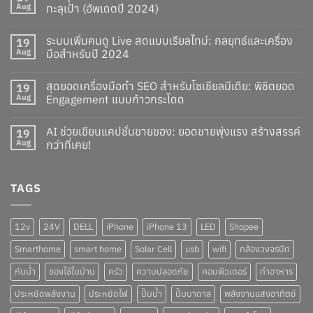
Aug
ทะลุเป้า (อัพเดตปี 2024)
ระบบเพิ่มคนดู Live สดแบบเรียลไทม์: กลยุทธ์และเครื่อง
19
Aug
มือสำหรับปี 2024
สุดยอดเครื่องมือทำ SEO สำหรับโซเชียลมีเดีย: พิชิตยอด
19
Aug
Engagement แบบก้าวกระโดด
AI ช่วยเขียนแคปชั่นขายของ: ยอดขายพุ่งแรง สร้างสรรค์
19
Aug
กว่าที่เคย!
TAGS
12v
24V
DELL
iPhone
iPhone 13
LED
Shopee
Smarthome
smart home
Solar Cell
usb
wifi
กล้องวงจรปิด
กันน้ำ
ของใช้ในบ้าน
ครัว
ความปลอดภัย
คอมพิวเตอร์
ทำอาหาร
ประหยัดพลังงาน
ประหยัดไฟ
ปั๊มน้ำ
ปั๊มบาดาล
พลังงานแสงอาทิตย์