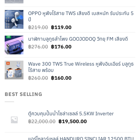
price
price
was:
is:
OPPO หูฟังไร้สาย TWS เสียงดี เบสหนัก รับประกัน 5
฿240.00.
฿140.00.
ปี
Original
Current
฿
219.00
฿
119.00
price
price
นาฬิกาบลูทูธลำโพง GOOJODOQ วิทยุ FM เสียงดี
was:
is:
Original
Current
฿
276.00
฿219.00.
฿
176.00
฿119.00.
price
price
was:
is:
Wave 300 TWS True Wireless หูฟังอินเอียร์ บลูทูธ
฿276.00.
฿176.00.
ไร้สาย พร้อม
Original
Current
฿
260.00
฿
160.00
price
price
was:
is:
BEST SELLING
฿260.00.
฿160.00.
ตู้ควบคุมปั๊มน้ำโซล่าเซลล์ 5.5KW Inverter
Original
Current
฿
22,000.00
฿
19,500.00
price
price
was:
is:
แอร์โซลาร์เซลล์ HANDURO SINCLIAR 12500 BTU