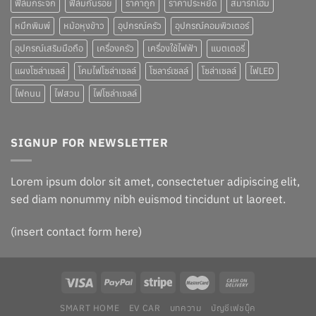
ฟิล์มกระจก
ฟิล์มกันรอย
ราคาถูก
ราคาประหยัด
สมาร์ทโฮม
หมึกพิมพ์
หม้อหุงข้าว
อุปกรณ์ครัว
อุปกรณ์คอมพิวเตอร์
อุปกรณ์เสริมมือถือ
เครื่องครัว
เครื่องใช้ไฟฟ้า
แบตเตอรี่
แผงโซล่าเซลล์
โคมไฟโซล่าเซลล์
โซลาร์เซลล์
โซล่าเซลล์
ไฟLED
ไฟถนน
ไฟสวน
ไฟโซล่าเซลล์
SIGNUP FOR NEWSLETTER
Lorem ipsum dolor sit amet, consectetuer adipiscing elit,
sed diam nonummy nibh euismod tincidunt ut laoreet.
(insert contact form here)
SMART HOME
EV CAR
บทความ
บัญชีเฟชบุ๊ค