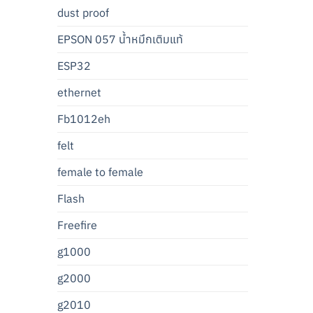
dust proof
EPSON 057 น้ำหมึกเติมแท้
ESP32
ethernet
Fb1012eh
felt
female to female
Flash
Freefire
g1000
g2000
g2010