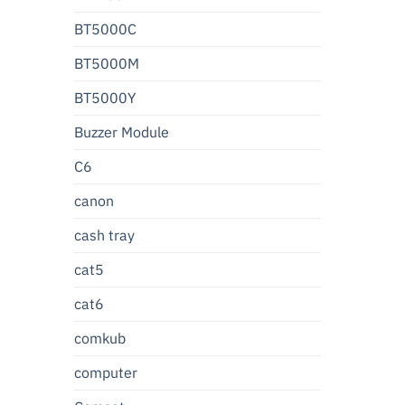
BT5000C
BT5000M
BT5000Y
Buzzer Module
C6
canon
cash tray
cat5
cat6
comkub
computer