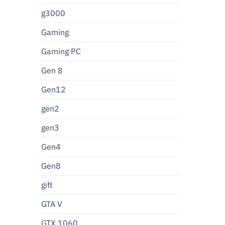
g3000
Gaming
Gaming PC
Gen 8
Gen12
gen2
gen3
Gen4
Gen8
gift
GTA V
GTX 1060