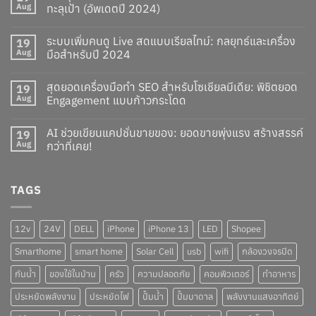
Aug
ทะลุเป้า (อัพเดตปี 2024)
ระบบเพิ่มคนดู Live สดแบบเรียลไทม์: กลยุทธ์และเครื่อง
19
Aug
มือสำหรับปี 2024
สุดยอดเครื่องมือทำ SEO สำหรับโซเชียลมีเดีย: พิชิตยอด
19
Aug
Engagement แบบก้าวกระโดด
AI ช่วยเขียนแคปชั่นขายของ: ยอดขายพุ่งแรง สร้างสรรค์
19
Aug
กว่าที่เคย!
TAGS
12v
24V
DELL
iPhone
iPhone 13
LED
Shopee
Smarthome
smart home
Solar Cell
usb
wifi
กล้องวงจรปิด
กันน้ำ
ของใช้ในบ้าน
ครัว
ความปลอดภัย
คอมพิวเตอร์
ทำอาหาร
ประหยัดพลังงาน
ประหยัดไฟ
ปั๊มน้ำ
ปั๊มบาดาล
พลังงานแสงอาทิตย์