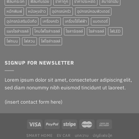
ฟิล์มกระจก
ฟิล์มกันรอย
ราคาถูก
ราคาประหยัด
สมาร์ทโฮม
หมึกพิมพ์
หม้อหุงข้าว
อุปกรณ์ครัว
อุปกรณ์คอมพิวเตอร์
อุปกรณ์เสริมมือถือ
เครื่องครัว
เครื่องใช้ไฟฟ้า
แบตเตอรี่
แผงโซล่าเซลล์
โคมไฟโซล่าเซลล์
โซลาร์เซลล์
โซล่าเซลล์
ไฟLED
ไฟถนน
ไฟสวน
ไฟโซล่าเซลล์
SIGNUP FOR NEWSLETTER
Lorem ipsum dolor sit amet, consectetuer adipiscing elit,
sed diam nonummy nibh euismod tincidunt ut laoreet.
(insert contact form here)
SMART HOME
EV CAR
บทความ
บัญชีเฟชบุ๊ค