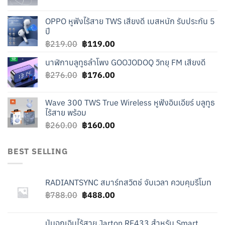
price
price
was:
is:
OPPO หูฟังไร้สาย TWS เสียงดี เบสหนัก รับประกัน 5
฿240.00.
฿140.00.
ปี
Original
Current
฿
219.00
฿
119.00
price
price
นาฬิกาบลูทูธลำโพง GOOJODOQ วิทยุ FM เสียงดี
was:
is:
Original
Current
฿
276.00
฿219.00.
฿
176.00
฿119.00.
price
price
was:
is:
Wave 300 TWS True Wireless หูฟังอินเอียร์ บลูทูธ
฿276.00.
฿176.00.
ไร้สาย พร้อม
Original
Current
฿
260.00
฿
160.00
price
price
was:
is:
BEST SELLING
฿260.00.
฿160.00.
RADIANTSYNC สมาร์ทสวิตช์ จับเวลา ควบคุมรีโมท
Original
Current
฿
788.00
฿
488.00
price
price
was:
is:
ปุ่มฉุกเฉินไร้สาย Jarton RF433 สำหรับ Smart