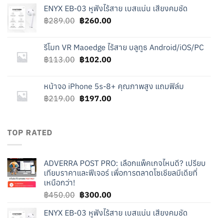
price
price
ENYX EB-03 หูฟังไร้สาย เบสแน่น เสียงคมชัด
was:
is:
Original
Current
฿
289.00
฿450.00.
฿
260.00
฿300.00.
price
price
was:
is:
รีโมท VR Maoedge ไร้สาย บลูทูธ Android/iOS/PC
฿289.00.
฿260.00.
Original
Current
฿
113.00
฿
102.00
price
price
was:
is:
หน้าจอ iPhone 5s-8+ คุณภาพสูง แถมฟิล์ม
฿113.00.
฿102.00.
Original
Current
฿
219.00
฿
197.00
price
price
was:
is:
฿219.00.
฿197.00.
TOP RATED
ADVERRA POST PRO: เลือกแพ็คเกจไหนดี? เปรียบ
เทียบราคาและฟีเจอร์ เพื่อการตลาดโซเชียลมีเดียที่
เหนือกว่า!
Original
Current
฿
450.00
฿
300.00
price
price
ENYX EB-03 หูฟังไร้สาย เบสแน่น เสียงคมชัด
was:
is: