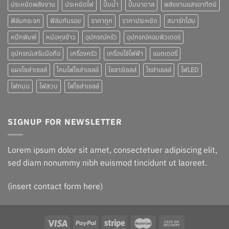
ประหยัดพลังงาน
ประหยัดไฟ
ปั๊มน้ำ
ปั๊มบาดาล
พลังงานแสงอาทิตย์
ฟิล์มกระจก
ฟิล์มกันรอย
ราคาถูก
ราคาประหยัด
สมาร์ทโฮม
หมึกพิมพ์
หม้อหุงข้าว
อุปกรณ์ครัว
อุปกรณ์คอมพิวเตอร์
อุปกรณ์เสริมมือถือ
เครื่องครัว
เครื่องใช้ไฟฟ้า
แบตเตอรี่
แผงโซล่าเซลล์
โคมไฟโซล่าเซลล์
โซลาร์เซลล์
โซล่าเซลล์
ไฟLED
ไฟถนน
ไฟสวน
ไฟโซล่าเซลล์
SIGNUP FOR NEWSLETTER
Lorem ipsum dolor sit amet, consectetuer adipiscing elit,
sed diam nonummy nibh euismod tincidunt ut laoreet.
(insert contact form here)