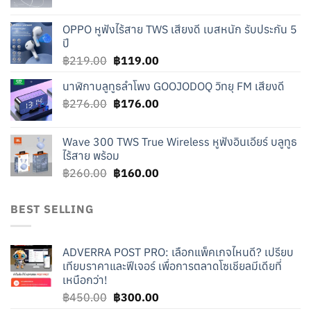
price
price
was:
is:
OPPO หูฟังไร้สาย TWS เสียงดี เบสหนัก รับประกัน 5
฿240.00.
฿140.00.
ปี
Original
Current
฿
219.00
฿
119.00
price
price
นาฬิกาบลูทูธลำโพง GOOJODOQ วิทยุ FM เสียงดี
was:
is:
Original
Current
฿
276.00
฿219.00.
฿
176.00
฿119.00.
price
price
was:
is:
Wave 300 TWS True Wireless หูฟังอินเอียร์ บลูทูธ
฿276.00.
฿176.00.
ไร้สาย พร้อม
Original
Current
฿
260.00
฿
160.00
price
price
was:
is:
BEST SELLING
฿260.00.
฿160.00.
ADVERRA POST PRO: เลือกแพ็คเกจไหนดี? เปรียบ
เทียบราคาและฟีเจอร์ เพื่อการตลาดโซเชียลมีเดียที่
เหนือกว่า!
Original
Current
฿
450.00
฿
300.00