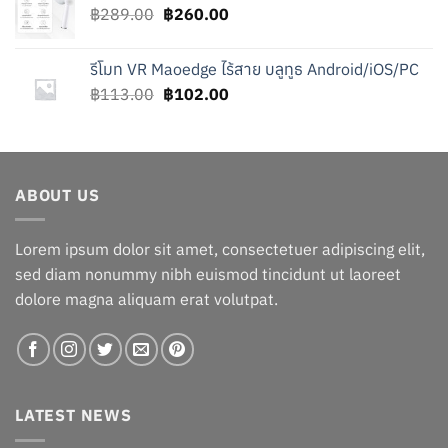
Original
Current
฿
289.00
฿450.00.
฿
260.00
฿300.00.
price
price
was:
is:
รีโมท VR Maoedge ไร้สาย บลูทูธ Android/iOS/PC
฿289.00.
฿260.00.
Original
Current
฿
113.00
฿
102.00
price
price
was:
is:
฿113.00.
฿102.00.
ABOUT US
Lorem ipsum dolor sit amet, consectetuer adipiscing elit,
sed diam nonummy nibh euismod tincidunt ut laoreet
dolore magna aliquam erat volutpat.
LATEST NEWS