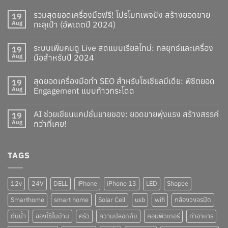
รวมสุดยอดเครื่องมือฟรี! โปรโมทเพจปัง สร้างยอดขาย
19
Aug
ทะลุเป้า (อัพเดตปี 2024)
ระบบเพิ่มคนดู Live สดแบบเรียลไทม์: กลยุทธ์และเครื่อง
19
Aug
มือสำหรับปี 2024
สุดยอดเครื่องมือทำ SEO สำหรับโซเชียลมีเดีย: พิชิตยอด
19
Aug
Engagement แบบก้าวกระโดด
AI ช่วยเขียนแคปชั่นขายของ: ยอดขายพุ่งแรง สร้างสรรค์
19
Aug
กว่าที่เคย!
TAGS
12v
24V
DELL
iPhone
iPhone 13
LED
Shopee
Smarthome
smart home
Solar Cell
usb
wifi
กล้องวงจรปิด
กันน้ำ
ของใช้ในบ้าน
ครัว
ความปลอดภัย
คอมพิวเตอร์
ทำอาหาร