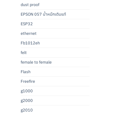
dust proof
EPSON 057 น้ำหมึกเติมแท้
ESP32
ethernet
Fb1012eh
felt
female to female
Flash
Freefire
g1000
g2000
g2010