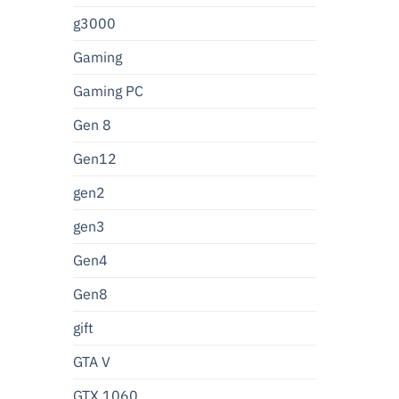
g3000
Gaming
Gaming PC
Gen 8
Gen12
gen2
gen3
Gen4
Gen8
gift
GTA V
GTX 1060