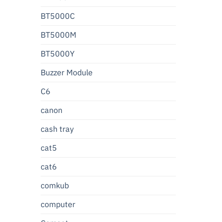
BT5000C
BT5000M
BT5000Y
Buzzer Module
C6
canon
cash tray
cat5
cat6
comkub
computer