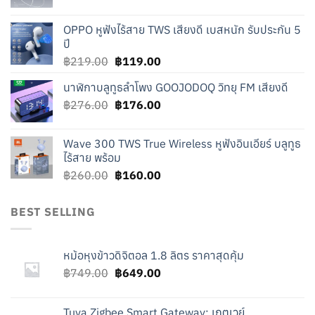
price
price
was:
is:
OPPO หูฟังไร้สาย TWS เสียงดี เบสหนัก รับประกัน 5
฿240.00.
฿140.00.
ปี
Original
Current
฿
219.00
฿
119.00
price
price
นาฬิกาบลูทูธลำโพง GOOJODOQ วิทยุ FM เสียงดี
was:
is:
Original
Current
฿
276.00
฿219.00.
฿
176.00
฿119.00.
price
price
was:
is:
Wave 300 TWS True Wireless หูฟังอินเอียร์ บลูทูธ
฿276.00.
฿176.00.
ไร้สาย พร้อม
Original
Current
฿
260.00
฿
160.00
price
price
was:
is:
BEST SELLING
฿260.00.
฿160.00.
หม้อหุงข้าวดิจิตอล 1.8 ลิตร ราคาสุดคุ้ม
Original
Current
฿
749.00
฿
649.00
price
price
was:
is:
Tuya Zigbee Smart Gateway: เกตเวย์