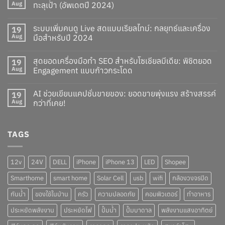
Aug
ทะลุเป้า (อัพเดตปี 2024)
ระบบเพิ่มคนดู Live สดแบบเรียลไทม์: กลยุทธ์และเครื่อง
19
Aug
มือสำหรับปี 2024
สุดยอดเครื่องมือทำ SEO สำหรับโซเชียลมีเดีย: พิชิตยอด
19
Aug
Engagement แบบก้าวกระโดด
AI ช่วยเขียนแคปชั่นขายของ: ยอดขายพุ่งแรง สร้างสรรค์
19
Aug
กว่าที่เคย!
TAGS
12v
24V
DELL
iPhone
iPhone 13
LED
Shopee
Smarthome
smart home
Solar Cell
usb
wifi
กล้องวงจรปิด
กันน้ำ
ของใช้ในบ้าน
ครัว
ความปลอดภัย
คอมพิวเตอร์
ทำอาหาร
ประหยัดพลังงาน
ประหยัดไฟ
ปั๊มน้ำ
ปั๊มบาดาล
พลังงานแสงอาทิตย์