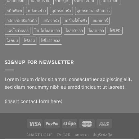
ฟิล์มกระจก
ฟิล์มกันรอย
ราคาถูก
ราคาประหยัด
สมาร์ทโฮม
หมึกพิมพ์
หม้อหุงข้าว
อุปกรณ์ครัว
อุปกรณ์คอมพิวเตอร์
อุปกรณ์เสริมมือถือ
เครื่องครัว
เครื่องใช้ไฟฟ้า
แบตเตอรี่
แผงโซล่าเซลล์
โคมไฟโซล่าเซลล์
โซลาร์เซลล์
โซล่าเซลล์
ไฟLED
ไฟถนน
ไฟสวน
ไฟโซล่าเซลล์
SIGNUP FOR NEWSLETTER
Lorem ipsum dolor sit amet, consectetuer adipiscing elit,
sed diam nonummy nibh euismod tincidunt ut laoreet.
(insert contact form here)
SMART HOME
EV CAR
บทความ
บัญชีเฟชบุ๊ค