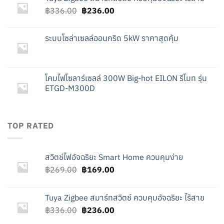
฿269.00.
฿169.00.
Original
Current
฿
336.00
฿
236.00
price
price
was:
is:
ระบบโซล่าเซลล์ออนกริด 5kW ราคาสุดคุ้ม
฿336.00.
฿236.00.
โคมไฟโซลาร์เซลล์ 300W Big-hot EILON รีโมท รุ่น
ETGD-M300D
TOP RATED
สวิตช์ไฟอัจฉริยะ Smart Home ควบคุมง่าย
Original
Current
฿
269.00
฿
169.00
price
price
was:
is:
Tuya Zigbee สมาร์ทสวิตช์ ควบคุมอัจฉริยะ ไร้สาย
฿269.00.
฿169.00.
Original
Current
฿
336.00
฿
236.00
price
price