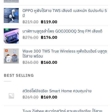
price
price
was:
is:
OPPO หูฟังไร้สาย TWS เสียงดี เบสหนัก รับประกัน 5
฿240.00.
฿140.00.
ปี
Original
Current
฿
219.00
฿
119.00
price
price
นาฬิกาบลูทูธลำโพง GOOJODOQ วิทยุ FM เสียงดี
was:
is:
Original
Current
฿
276.00
฿219.00.
฿
176.00
฿119.00.
price
price
was:
is:
Wave 300 TWS True Wireless หูฟังอินเอียร์ บลูทูธ
฿276.00.
฿176.00.
ไร้สาย พร้อม
Original
Current
฿
260.00
฿
160.00
price
price
was:
is:
BEST SELLING
฿260.00.
฿160.00.
สวิตช์ไฟอัจฉริยะ Smart Home ควบคุมง่าย
Original
Current
฿
269.00
฿
169.00
price
price
was:
is:
Tuya Zigbee สมาร์ทสวิตช์ ควบคุมอัจฉริยะ ไร้สาย