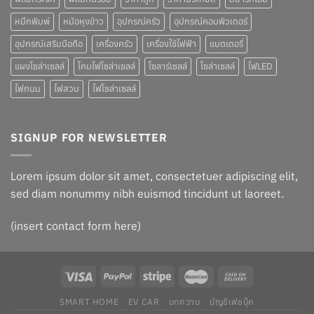
หมึกพิมพ์
หม้อหุงข้าว
อุปกรณ์ครัว
อุปกรณ์คอมพิวเตอร์
อุปกรณ์เสริมมือถือ
เครื่องครัว
เครื่องใช้ไฟฟ้า
แบตเตอรี่
แผงโซล่าเซลล์
โคมไฟโซล่าเซลล์
โซลาร์เซลล์
โซล่าเซลล์
ไฟLED
ไฟถนน
ไฟสวน
ไฟโซล่าเซลล์
SIGNUP FOR NEWSLETTER
Lorem ipsum dolor sit amet, consectetuer adipiscing elit,
sed diam nonummy nibh euismod tincidunt ut laoreet.
(insert contact form here)
SMART HOME
EV CAR
บทความ
บัญชีเฟชบุ๊ค