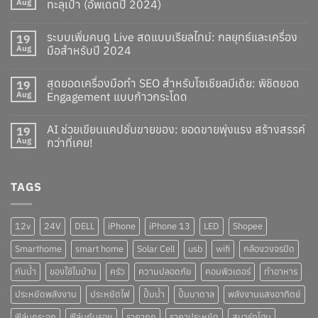
Aug
ทะลุเป้า (อัพเดตปี 2024)
ระบบเพิ่มคนดู Live สดแบบเรียลไทม์: กลยุทธ์และเครื่อง
19
Aug
มือสำหรับปี 2024
สุดยอดเครื่องมือทำ SEO สำหรับโซเชียลมีเดีย: พิชิตยอด
19
Aug
Engagement แบบก้าวกระโดด
AI ช่วยเขียนแคปชั่นขายของ: ยอดขายพุ่งแรง สร้างสรรค์
19
Aug
กว่าที่เคย!
TAGS
12v
24V
DELL
iPhone
iPhone 13
LED
Shopee
Smarthome
smart home
Solar Cell
usb
wifi
กล้องวงจรปิด
กันน้ำ
ของใช้ในบ้าน
ครัว
ความปลอดภัย
คอมพิวเตอร์
ทำอาหาร
ประหยัดพลังงาน
ประหยัดไฟ
ปั๊มน้ำ
ปั๊มบาดาล
พลังงานแสงอาทิตย์
ฟิล์มกระจก
ฟิล์มกันรอย
ราคาถูก
ราคาประหยัด
สมาร์ทโฮม