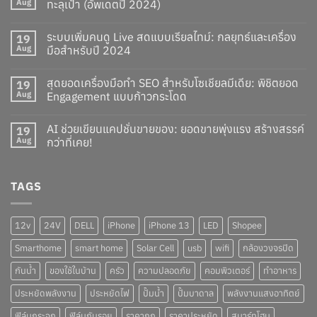
Aug
ทะลุเป้า (อัพเดตปี 2024)
ระบบเพิ่มคนดู Live สดแบบเรียลไทม์: กลยุทธ์และเครื่อง
19
Aug
มือสำหรับปี 2024
สุดยอดเครื่องมือทำ SEO สำหรับโซเชียลมีเดีย: พิชิตยอด
19
Aug
Engagement แบบก้าวกระโดด
AI ช่วยเขียนแคปชั่นขายของ: ยอดขายพุ่งแรง สร้างสรรค์
19
Aug
กว่าที่เคย!
TAGS
12v
24V
DELL
iPhone
iPhone 13
LED
Shopee
Smarthome
smart home
Solar Cell
usb
wifi
กล้องวงจรปิด
กันน้ำ
ของใช้ในบ้าน
ครัว
ความปลอดภัย
คอมพิวเตอร์
ทำอาหาร
ประหยัดพลังงาน
ประหยัดไฟ
ปั๊มน้ำ
ปั๊มบาดาล
พลังงานแสงอาทิตย์
ฟิล์มกระจก
ฟิล์มกันรอย
ราคาถูก
ราคาประหยัด
สมาร์ทโฮม