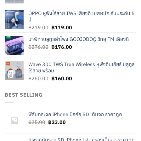
price
price
was:
is:
OPPO หูฟังไร้สาย TWS เสียงดี เบสหนัก รับประกัน 5
฿240.00.
฿140.00.
ปี
Original
Current
฿
219.00
฿
119.00
price
price
นาฬิกาบลูทูธลำโพง GOOJODOQ วิทยุ FM เสียงดี
was:
is:
Original
Current
฿
276.00
฿219.00.
฿
176.00
฿119.00.
price
price
was:
is:
Wave 300 TWS True Wireless หูฟังอินเอียร์ บลูทูธ
฿276.00.
฿176.00.
ไร้สาย พร้อม
Original
Current
฿
260.00
฿
160.00
price
price
was:
is:
BEST SELLING
฿260.00.
฿160.00.
ฟิล์มกระจก iPhone นิรภัย 5D เต็มจอ ราคาถูก
Original
Current
฿
25.00
฿
23.00
price
price
was:
is:
กระจกกันรอย 9D iPhone | คุ้มครองเต็มจอ ราคาถูก