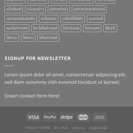
หมึกพิมพ์
หม้อหุงข้าว
อุปกรณ์ครัว
อุปกรณ์คอมพิวเตอร์
อุปกรณ์เสริมมือถือ
เครื่องครัว
เครื่องใช้ไฟฟ้า
แบตเตอรี่
แผงโซล่าเซลล์
โคมไฟโซล่าเซลล์
โซลาร์เซลล์
โซล่าเซลล์
ไฟLED
ไฟถนน
ไฟสวน
ไฟโซล่าเซลล์
SIGNUP FOR NEWSLETTER
Lorem ipsum dolor sit amet, consectetuer adipiscing elit,
sed diam nonummy nibh euismod tincidunt ut laoreet.
(insert contact form here)
SMART HOME
EV CAR
บทความ
บัญชีเฟชบุ๊ค