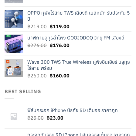
price
price
was:
is:
OPPO หูฟังไร้สาย TWS เสียงดี เบสหนัก รับประกัน 5
฿240.00.
฿140.00.
ปี
Original
Current
฿
219.00
฿
119.00
price
price
นาฬิกาบลูทูธลำโพง GOOJODOQ วิทยุ FM เสียงดี
was:
is:
Original
Current
฿
276.00
฿219.00.
฿
176.00
฿119.00.
price
price
was:
is:
Wave 300 TWS True Wireless หูฟังอินเอียร์ บลูทูธ
฿276.00.
฿176.00.
ไร้สาย พร้อม
Original
Current
฿
260.00
฿
160.00
price
price
was:
is:
BEST SELLING
฿260.00.
฿160.00.
ฟิล์มกระจก iPhone นิรภัย 5D เต็มจอ ราคาถูก
Original
Current
฿
25.00
฿
23.00
price
price
was:
is:
กระจกกันรอย 9D iPhone | คุ้มครองเต็มจอ ราคาถูก