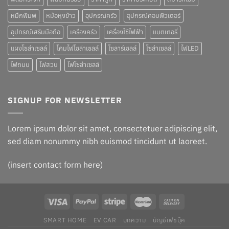
หมึกพิมพ์
หม้อหุงข้าว
อุปกรณ์ครัว
อุปกรณ์คอมพิวเตอร์
อุปกรณ์เสริมมือถือ
เครื่องครัว
เครื่องใช้ไฟฟ้า
แบตเตอรี่
แผงโซล่าเซลล์
โคมไฟโซล่าเซลล์
โซลาร์เซลล์
โซล่าเซลล์
ไฟLED
ไฟถนน
ไฟสวน
ไฟโซล่าเซลล์
SIGNUP FOR NEWSLETTER
Lorem ipsum dolor sit amet, consectetuer adipiscing elit,
sed diam nonummy nibh euismod tincidunt ut laoreet.
(insert contact form here)
SMART HOME
EV CAR
บทความ
บัญชีเฟชบุ๊ค