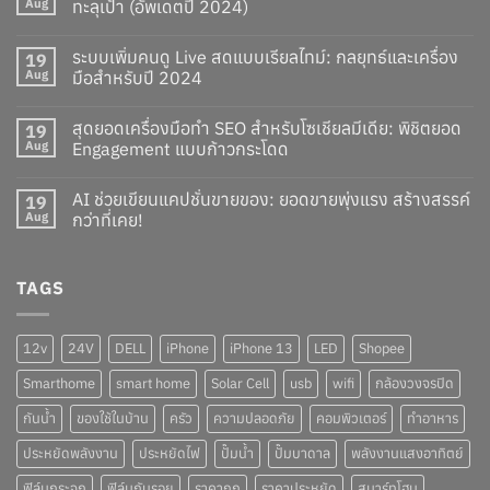
Aug
ทะลุเป้า (อัพเดตปี 2024)
ระบบเพิ่มคนดู Live สดแบบเรียลไทม์: กลยุทธ์และเครื่อง
19
Aug
มือสำหรับปี 2024
สุดยอดเครื่องมือทำ SEO สำหรับโซเชียลมีเดีย: พิชิตยอด
19
Aug
Engagement แบบก้าวกระโดด
AI ช่วยเขียนแคปชั่นขายของ: ยอดขายพุ่งแรง สร้างสรรค์
19
Aug
กว่าที่เคย!
TAGS
12v
24V
DELL
iPhone
iPhone 13
LED
Shopee
Smarthome
smart home
Solar Cell
usb
wifi
กล้องวงจรปิด
กันน้ำ
ของใช้ในบ้าน
ครัว
ความปลอดภัย
คอมพิวเตอร์
ทำอาหาร
ประหยัดพลังงาน
ประหยัดไฟ
ปั๊มน้ำ
ปั๊มบาดาล
พลังงานแสงอาทิตย์
ฟิล์มกระจก
ฟิล์มกันรอย
ราคาถูก
ราคาประหยัด
สมาร์ทโฮม