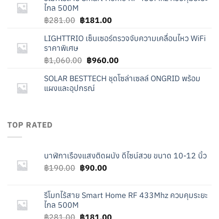
฿190.00.
฿90.00.
ไกล 500M
Original
Current
฿
281.00
฿
181.00
price
price
LIGHTTRIO เซ็นเซอร์ตรวจจับความเคลื่อนไหว WiFi
was:
is:
ราคาพิเศษ
฿281.00.
฿181.00.
Original
Current
฿
1,060.00
฿
960.00
price
price
SOLAR BESTTECH ชุดโซล่าเซลล์ ONGRID พร้อม
was:
is:
แผงและอุปกรณ์
฿1,060.00.
฿960.00.
TOP RATED
นาฬิกาเรืองแสงติดผนัง ดีไซน์สวย ขนาด 10-12 นิ้ว
Original
Current
฿
190.00
฿
90.00
price
price
was:
is:
รีโมทไร้สาย Smart Home RF 433Mhz ควบคุมระยะ
฿190.00.
฿90.00.
ไกล 500M
Original
Current
฿
281.00
฿
181.00