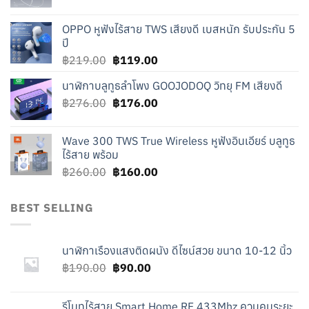
price
price
was:
is:
OPPO หูฟังไร้สาย TWS เสียงดี เบสหนัก รับประกัน 5
฿240.00.
฿140.00.
ปี
Original
Current
฿
219.00
฿
119.00
price
price
นาฬิกาบลูทูธลำโพง GOOJODOQ วิทยุ FM เสียงดี
was:
is:
Original
Current
฿
276.00
฿219.00.
฿
176.00
฿119.00.
price
price
was:
is:
Wave 300 TWS True Wireless หูฟังอินเอียร์ บลูทูธ
฿276.00.
฿176.00.
ไร้สาย พร้อม
Original
Current
฿
260.00
฿
160.00
price
price
was:
is:
BEST SELLING
฿260.00.
฿160.00.
นาฬิกาเรืองแสงติดผนัง ดีไซน์สวย ขนาด 10-12 นิ้ว
Original
Current
฿
190.00
฿
90.00
price
price
was:
is:
รีโมทไร้สาย Smart Home RF 433Mhz ควบคุมระยะ