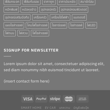
ฟิล์มกระจก
ฟิล์มกันรอย
ราคาถูก
ราคาประหยัด
สมาร์ทโฮม
หมึกพิมพ์
หม้อหุงข้าว
อุปกรณ์ครัว
อุปกรณ์คอมพิวเตอร์
อุปกรณ์เสริมมือถือ
เครื่องครัว
เครื่องใช้ไฟฟ้า
แบตเตอรี่
แผงโซล่าเซลล์
โคมไฟโซล่าเซลล์
โซลาร์เซลล์
โซล่าเซลล์
ไฟLED
ไฟถนน
ไฟสวน
ไฟโซล่าเซลล์
SIGNUP FOR NEWSLETTER
Lorem ipsum dolor sit amet, consectetuer adipiscing elit,
sed diam nonummy nibh euismod tincidunt ut laoreet.
(insert contact form here)
SMART HOME
EV CAR
บทความ
บัญชีเฟชบุ๊ค