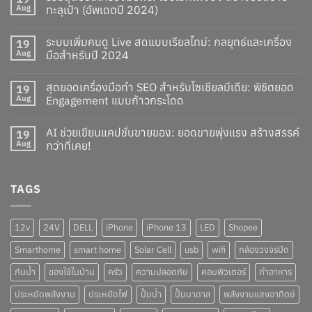
Aug
ทะลุเป้า (อัพเดตปี 2024)
ระบบเพิ่มคนดู Live สดแบบเรียลไทม์: กลยุทธ์และเครื่อง
19
Aug
มือสำหรับปี 2024
สุดยอดเครื่องมือทำ SEO สำหรับโซเชียลมีเดีย: พิชิตยอด
19
Aug
Engagement แบบก้าวกระโดด
AI ช่วยเขียนแคปชั่นขายของ: ยอดขายพุ่งแรง สร้างสรรค์
19
Aug
กว่าที่เคย!
TAGS
12v
24V
DELL
iPhone
iPhone 13
LED
Shopee
Smarthome
smart home
Solar Cell
usb
wifi
กล้องวงจรปิด
กันน้ำ
ของใช้ในบ้าน
ครัว
ความปลอดภัย
คอมพิวเตอร์
ทำอาหาร
ประหยัดพลังงาน
ประหยัดไฟ
ปั๊มน้ำ
ปั๊มบาดาล
พลังงานแสงอาทิตย์