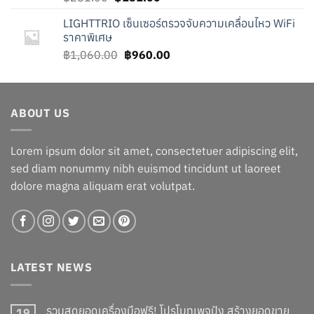
price
price
LIGHTTRIO เซ็นเซอร์ตรวจจับความเคลื่อนไหว WiFi
was:
is:
ราคาพิเศษ
฿281.00.
฿181.00.
Original
Current
฿
1,060.00
฿
960.00
price
price
was:
is:
฿1,060.00.
฿960.00.
ABOUT US
Lorem ipsum dolor sit amet, consectetuer adipiscing elit,
sed diam nonummy nibh euismod tincidunt ut laoreet
dolore magna aliquam erat volutpat.
LATEST NEWS
รวมสุดยอดเครื่องมือฟรี! โปรโมทเพจปัง สร้างยอดขาย
19