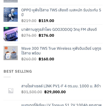
price
price
was:
is:
OPPO หูฟังไร้สาย TWS เสียงดี เบสหนัก รับประกัน 5
฿240.00.
฿140.00.
ปี
Original
Current
฿
219.00
฿
119.00
price
price
นาฬิกาบลูทูธลำโพง GOOJODOQ วิทยุ FM เสียงดี
was:
is:
Original
Current
฿
276.00
฿219.00.
฿
176.00
฿119.00.
price
price
was:
is:
Wave 300 TWS True Wireless หูฟังอินเอียร์ บลูทูธ
฿276.00.
฿176.00.
ไร้สาย พร้อม
Original
Current
฿
260.00
฿
160.00
price
price
was:
is:
BEST SELLING
฿260.00.
฿160.00.
สายโซล่าเซลล์ LINK PV1-F 4 ตร.มม. 1000 ม. สีดำ
Original
Current
฿
31,500.00
฿
29,000.00
price
price
was:
is:
แบตเตอรี่ลิเธียม LV Topsun 51.2V 100Ah คุณภาพ