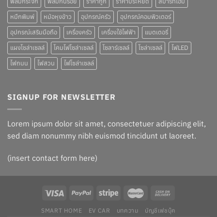
ฟิล์มกระจก
ฟิล์มกันรอย
ราคาถูก
ราคาประหยัด
สมาร์ทโฮม
หมึกพิมพ์
หม้อหุงข้าว
อุปกรณ์ครัว
อุปกรณ์คอมพิวเตอร์
อุปกรณ์เสริมมือถือ
เครื่องครัว
เครื่องใช้ไฟฟ้า
แบตเตอรี่
แผงโซล่าเซลล์
โคมไฟโซล่าเซลล์
โซลาร์เซลล์
โซล่าเซลล์
ไฟLED
ไฟถนน
ไฟสวน
ไฟโซล่าเซลล์
SIGNUP FOR NEWSLETTER
Lorem ipsum dolor sit amet, consectetuer adipiscing elit,
sed diam nonummy nibh euismod tincidunt ut laoreet.
(insert contact form here)
SMART HOME
EV CAR
บทความ
บัญชีเฟชบุ๊ค