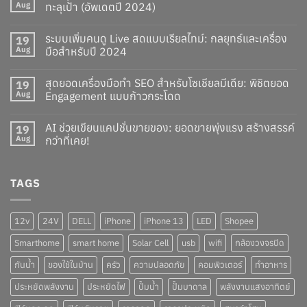
Aug
ทะลุเป้า (อัพเดตปี 2024)
ระบบเพิ่มคนดู Live สดแบบเรียลไทม์: กลยุทธ์และเครื่อง
19
Aug
มือสำหรับปี 2024
สุดยอดเครื่องมือทำ SEO สำหรับโซเชียลมีเดีย: พิชิตยอด
19
Aug
Engagement แบบก้าวกระโดด
AI ช่วยเขียนแคปชั่นขายของ: ยอดขายพุ่งแรง สร้างสรรค์
19
Aug
กว่าที่เคย!
TAGS
12v
24V
DELL
iPhone
iPhone 13
LED
Shopee
Smarthome
smart home
Solar Cell
usb
wifi
กล้องวงจรปิด
กันน้ำ
ของใช้ในบ้าน
ครัว
ความปลอดภัย
คอมพิวเตอร์
ทำอาหาร
ประหยัดพลังงาน
ประหยัดไฟ
ปั๊มน้ำ
ปั๊มบาดาล
พลังงานแสงอาทิตย์