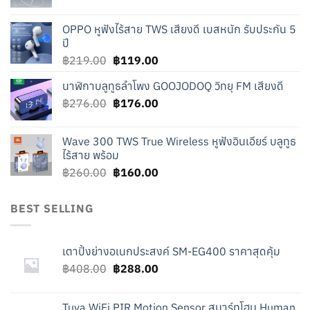
price
price
was:
is:
OPPO หูฟังไร้สาย TWS เสียงดี เบสหนัก รับประกัน 5
฿240.00.
฿140.00.
ปี
Original
Current
฿
219.00
฿
119.00
price
price
นาฬิกาบลูทูธลำโพง GOOJODOQ วิทยุ FM เสียงดี
was:
is:
Original
Current
฿
276.00
฿219.00.
฿
176.00
฿119.00.
price
price
was:
is:
Wave 300 TWS True Wireless หูฟังอินเอียร์ บลูทูธ
฿276.00.
฿176.00.
ไร้สาย พร้อม
Original
Current
฿
260.00
฿
160.00
price
price
was:
is:
BEST SELLING
฿260.00.
฿160.00.
เตาปิ้งย่างอเนกประสงค์ SM-EG400 ราคาสุดคุ้ม
Original
Current
฿
408.00
฿
288.00
price
price
was:
is:
Tuya WiFi PIR Motion Sensor สมาร์ทโฮม Human