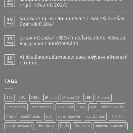
Aug
ทะลุเป้า (อัพเดตปี 2024)
ระบบเพิ่มคนดู Live สดแบบเรียลไทม์: กลยุทธ์และเครื่อง
19
Aug
มือสำหรับปี 2024
สุดยอดเครื่องมือทำ SEO สำหรับโซเชียลมีเดีย: พิชิตยอด
19
Aug
Engagement แบบก้าวกระโดด
AI ช่วยเขียนแคปชั่นขายของ: ยอดขายพุ่งแรง สร้างสรรค์
19
Aug
กว่าที่เคย!
TAGS
12v
24V
DELL
iPhone
iPhone 13
LED
Shopee
Smarthome
smart home
Solar Cell
usb
wifi
กล้องวงจรปิด
กันน้ำ
ของใช้ในบ้าน
ครัว
ความปลอดภัย
คอมพิวเตอร์
ทำอาหาร
ประหยัดพลังงาน
ประหยัดไฟ
ปั๊มน้ำ
ปั๊มบาดาล
พลังงานแสงอาทิตย์