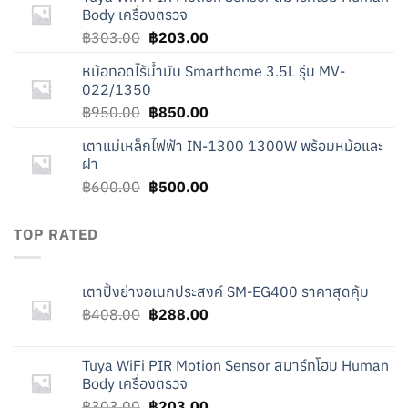
฿408.00.
฿288.00.
Body เครื่องตรวจ
Original
Current
฿
303.00
฿
203.00
price
price
หม้อทอดไร้น้ำมัน Smarthome 3.5L รุ่น MV-
was:
is:
022/1350
฿303.00.
฿203.00.
Original
Current
฿
950.00
฿
850.00
price
price
เตาแม่เหล็กไฟฟ้า IN-1300 1300W พร้อมหม้อและ
was:
is:
ฝา
฿950.00.
฿850.00.
Original
Current
฿
600.00
฿
500.00
price
price
was:
is:
TOP RATED
฿600.00.
฿500.00.
เตาปิ้งย่างอเนกประสงค์ SM-EG400 ราคาสุดคุ้ม
Original
Current
฿
408.00
฿
288.00
price
price
was:
is:
Tuya WiFi PIR Motion Sensor สมาร์ทโฮม Human
฿408.00.
฿288.00.
Body เครื่องตรวจ
Original
Current
฿
303.00
฿
203.00