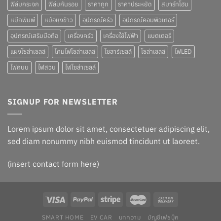
ฟิล์มกระจก
ฟิล์มกันรอย
ราคาถูก
ราคาประหยัด
สมาร์ทโฮม
หมึกพิมพ์
หม้อหุงข้าว
อุปกรณ์ครัว
อุปกรณ์คอมพิวเตอร์
อุปกรณ์เสริมมือถือ
เครื่องครัว
เครื่องใช้ไฟฟ้า
แบตเตอรี่
แผงโซล่าเซลล์
โคมไฟโซล่าเซลล์
โซลาร์เซลล์
โซล่าเซลล์
ไฟLED
ไฟถนน
ไฟสวน
ไฟโซล่าเซลล์
SIGNUP FOR NEWSLETTER
Lorem ipsum dolor sit amet, consectetuer adipiscing elit,
sed diam nonummy nibh euismod tincidunt ut laoreet.
(insert contact form here)
SMART HOME
EV CAR
บทความ
บัญชีเฟชบุ๊ค