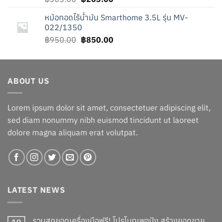
price
price
หม้อทอดไร้น้ำมัน Smarthome 3.5L รุ่น MV-
was:
is:
022/1350
฿303.00.
฿203.00.
Original
Current
฿
950.00
฿
850.00
price
price
was:
is:
฿950.00.
฿850.00.
ABOUT US
Lorem ipsum dolor sit amet, consectetuer adipiscing elit,
sed diam nonummy nibh euismod tincidunt ut laoreet
dolore magna aliquam erat volutpat.
LATEST NEWS
รวมสุดยอดเครื่องมือฟรี! โปรโมทเพจปัง สร้างยอดขาย
19