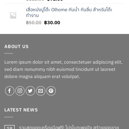
price
price
เสื่อหนังปูโต๊ะ Olhome กันน้ำ กันลื่น สำหรับโต๊ะ
was:
is:
ทำงาน
฿112.00.
฿92.00.
Original
Current
฿
50.00
฿
30.00
price
price
was:
is:
฿50.00.
฿30.00.
ABOUT US
Lorem ipsum dolor sit amet, consectetuer adipiscing elit,
sed diam nonummy nibh euismod tincidunt ut laoreet
dolore magna aliquam erat volutpat.
LATEST NEWS
รวมสุดยอดเครื่องมือฟรี! โปรโมทเพจปัง สร้างยอดขาย
19