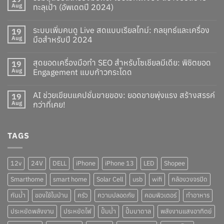
Aug
ทะลุเป้า (อัพเดตปี 2024)
ระบบเพิ่มคนดู Live สดแบบเรียลไทม์: กลยุทธ์และเครื่อง
19
Aug
มือสำหรับปี 2024
สุดยอดเครื่องมือทำ SEO สำหรับโซเชียลมีเดีย: พิชิตยอด
19
Aug
Engagement แบบก้าวกระโดด
AI ช่วยเขียนแคปชั่นขายของ: ยอดขายพุ่งแรง สร้างสรรค์
19
Aug
กว่าที่เคย!
TAGS
12v
24V
DELL
iPhone
iPhone 13
LED
Shopee
Smarthome
smart home
Solar Cell
usb
wifi
กล้องวงจรปิด
กันน้ำ
ของใช้ในบ้าน
ครัว
ความปลอดภัย
คอมพิวเตอร์
ทำอาหาร
ประหยัดพลังงาน
ประหยัดไฟ
ปั๊มน้ำ
ปั๊มบาดาล
พลังงานแสงอาทิตย์