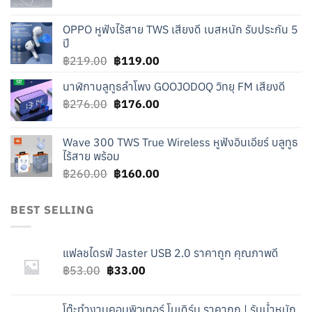
price
price
was:
is:
OPPO หูฟังไร้สาย TWS เสียงดี เบสหนัก รับประกัน 5
฿240.00.
฿140.00.
ปี
Original
Current
฿
219.00
฿
119.00
price
price
นาฬิกาบลูทูธลำโพง GOOJODOQ วิทยุ FM เสียงดี
was:
is:
Original
Current
฿
276.00
฿219.00.
฿
176.00
฿119.00.
price
price
was:
is:
Wave 300 TWS True Wireless หูฟังอินเอียร์ บลูทูธ
฿276.00.
฿176.00.
ไร้สาย พร้อม
Original
Current
฿
260.00
฿
160.00
price
price
was:
is:
BEST SELLING
฿260.00.
฿160.00.
แฟลชไดรฟ์ Jaster USB 2.0 ราคาถูก คุณภาพดี
Original
Current
฿
53.00
฿
33.00
price
price
was:
is:
โต๊ะทำงานคอมพิวเตอร์ โมเดิร์น ราคาถูก | รับน้ำหนัก