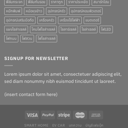
ฟิล์มกระจก
ฟิล์มกันรอย
ราคาถูก
ราคาประหยัด
สมาร์ทโฮม
หมึกพิมพ์
หม้อหุงข้าว
อุปกรณ์ครัว
อุปกรณ์คอมพิวเตอร์
อุปกรณ์เสริมมือถือ
เครื่องครัว
เครื่องใช้ไฟฟ้า
แบตเตอรี่
แผงโซล่าเซลล์
โคมไฟโซล่าเซลล์
โซลาร์เซลล์
โซล่าเซลล์
ไฟLED
ไฟถนน
ไฟสวน
ไฟโซล่าเซลล์
SIGNUP FOR NEWSLETTER
Lorem ipsum dolor sit amet, consectetuer adipiscing elit,
sed diam nonummy nibh euismod tincidunt ut laoreet.
(insert contact form here)
SMART HOME
EV CAR
บทความ
บัญชีเฟชบุ๊ค