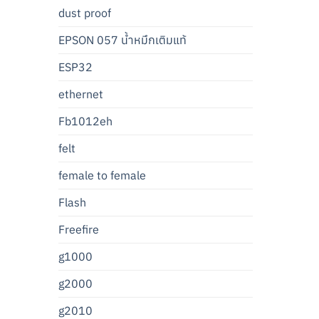
dust proof
EPSON 057 น้ำหมึกเติมแท้
ESP32
ethernet
Fb1012eh
felt
female to female
Flash
Freefire
g1000
g2000
g2010