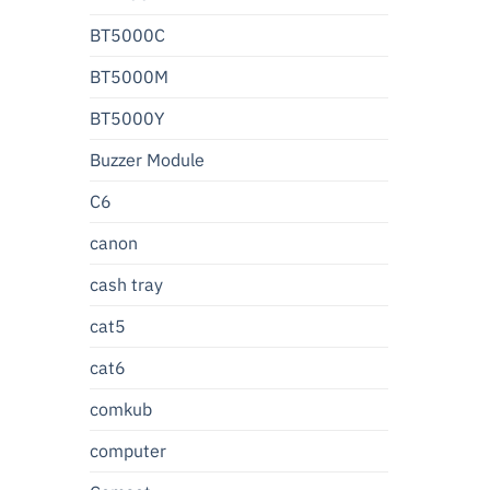
BT5000C
BT5000M
BT5000Y
Buzzer Module
C6
canon
cash tray
cat5
cat6
comkub
computer