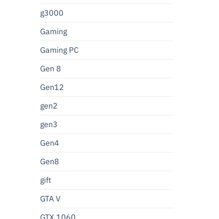
g3000
Gaming
Gaming PC
Gen 8
Gen12
gen2
gen3
Gen4
Gen8
gift
GTA V
GTX 1060