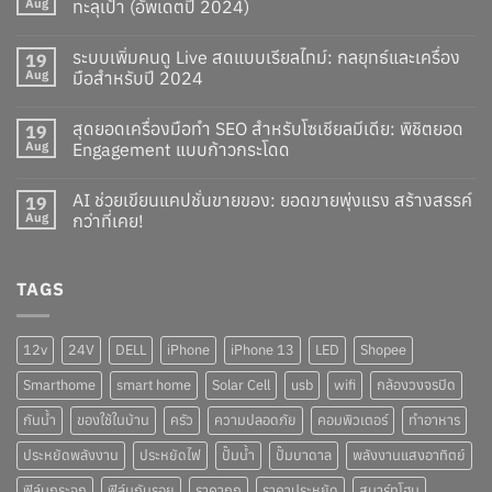
Aug
ทะลุเป้า (อัพเดตปี 2024)
ระบบเพิ่มคนดู Live สดแบบเรียลไทม์: กลยุทธ์และเครื่อง
19
Aug
มือสำหรับปี 2024
สุดยอดเครื่องมือทำ SEO สำหรับโซเชียลมีเดีย: พิชิตยอด
19
Aug
Engagement แบบก้าวกระโดด
AI ช่วยเขียนแคปชั่นขายของ: ยอดขายพุ่งแรง สร้างสรรค์
19
Aug
กว่าที่เคย!
TAGS
12v
24V
DELL
iPhone
iPhone 13
LED
Shopee
Smarthome
smart home
Solar Cell
usb
wifi
กล้องวงจรปิด
กันน้ำ
ของใช้ในบ้าน
ครัว
ความปลอดภัย
คอมพิวเตอร์
ทำอาหาร
ประหยัดพลังงาน
ประหยัดไฟ
ปั๊มน้ำ
ปั๊มบาดาล
พลังงานแสงอาทิตย์
ฟิล์มกระจก
ฟิล์มกันรอย
ราคาถูก
ราคาประหยัด
สมาร์ทโฮม