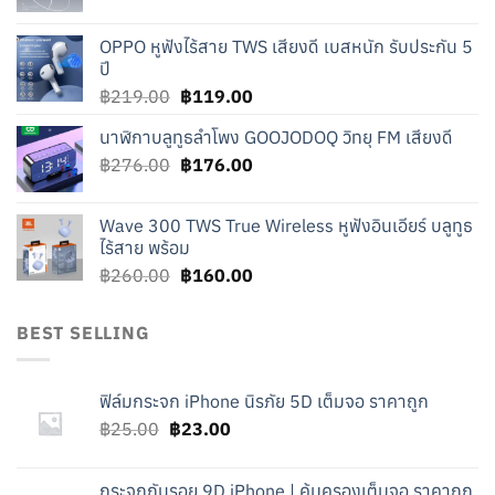
price
price
was:
is:
OPPO หูฟังไร้สาย TWS เสียงดี เบสหนัก รับประกัน 5
฿240.00.
฿140.00.
ปี
Original
Current
฿
219.00
฿
119.00
price
price
นาฬิกาบลูทูธลำโพง GOOJODOQ วิทยุ FM เสียงดี
was:
is:
Original
Current
฿
276.00
฿219.00.
฿
176.00
฿119.00.
price
price
was:
is:
Wave 300 TWS True Wireless หูฟังอินเอียร์ บลูทูธ
฿276.00.
฿176.00.
ไร้สาย พร้อม
Original
Current
฿
260.00
฿
160.00
price
price
was:
is:
BEST SELLING
฿260.00.
฿160.00.
ฟิล์มกระจก iPhone นิรภัย 5D เต็มจอ ราคาถูก
Original
Current
฿
25.00
฿
23.00
price
price
was:
is:
กระจกกันรอย 9D iPhone | คุ้มครองเต็มจอ ราคาถูก