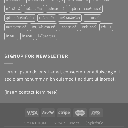
หมึกพิมพ์
หม้อหุงข้าว
อุปกรณ์ครัว
อุปกรณ์คอมพิวเตอร์
อุปกรณ์เสริมมือถือ
เครื่องครัว
เครื่องใช้ไฟฟ้า
แบตเตอรี่
แผงโซล่าเซลล์
โคมไฟโซล่าเซลล์
โซลาร์เซลล์
โซล่าเซลล์
ไฟLED
ไฟถนน
ไฟสวน
ไฟโซล่าเซลล์
SIGNUP FOR NEWSLETTER
Lorem ipsum dolor sit amet, consectetuer adipiscing elit,
sed diam nonummy nibh euismod tincidunt ut laoreet.
(insert contact form here)
SMART HOME
EV CAR
บทความ
บัญชีเฟชบุ๊ค