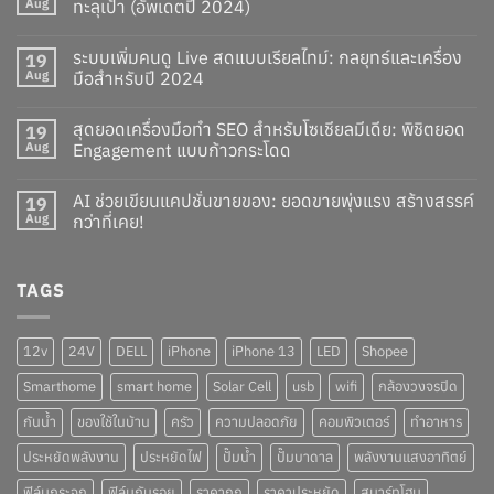
Aug
ทะลุเป้า (อัพเดตปี 2024)
ระบบเพิ่มคนดู Live สดแบบเรียลไทม์: กลยุทธ์และเครื่อง
19
Aug
มือสำหรับปี 2024
สุดยอดเครื่องมือทำ SEO สำหรับโซเชียลมีเดีย: พิชิตยอด
19
Aug
Engagement แบบก้าวกระโดด
AI ช่วยเขียนแคปชั่นขายของ: ยอดขายพุ่งแรง สร้างสรรค์
19
Aug
กว่าที่เคย!
TAGS
12v
24V
DELL
iPhone
iPhone 13
LED
Shopee
Smarthome
smart home
Solar Cell
usb
wifi
กล้องวงจรปิด
กันน้ำ
ของใช้ในบ้าน
ครัว
ความปลอดภัย
คอมพิวเตอร์
ทำอาหาร
ประหยัดพลังงาน
ประหยัดไฟ
ปั๊มน้ำ
ปั๊มบาดาล
พลังงานแสงอาทิตย์
ฟิล์มกระจก
ฟิล์มกันรอย
ราคาถูก
ราคาประหยัด
สมาร์ทโฮม