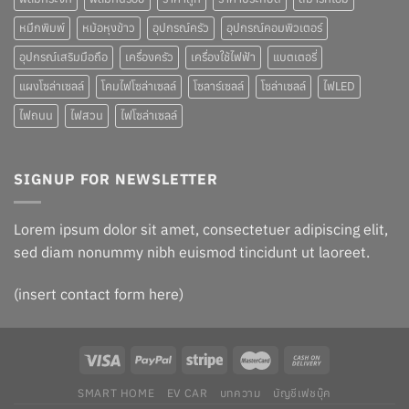
หมึกพิมพ์
หม้อหุงข้าว
อุปกรณ์ครัว
อุปกรณ์คอมพิวเตอร์
อุปกรณ์เสริมมือถือ
เครื่องครัว
เครื่องใช้ไฟฟ้า
แบตเตอรี่
แผงโซล่าเซลล์
โคมไฟโซล่าเซลล์
โซลาร์เซลล์
โซล่าเซลล์
ไฟLED
ไฟถนน
ไฟสวน
ไฟโซล่าเซลล์
SIGNUP FOR NEWSLETTER
Lorem ipsum dolor sit amet, consectetuer adipiscing elit,
sed diam nonummy nibh euismod tincidunt ut laoreet.
(insert contact form here)
SMART HOME
EV CAR
บทความ
บัญชีเฟชบุ๊ค