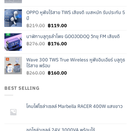
price
price
was:
is:
OPPO หูฟังไร้สาย TWS เสียงดี เบสหนัก รับประกัน 5
฿240.00.
฿140.00.
ปี
Original
Current
฿
219.00
฿
119.00
price
price
นาฬิกาบลูทูธลำโพง GOOJODOQ วิทยุ FM เสียงดี
was:
is:
Original
Current
฿
276.00
฿219.00.
฿
176.00
฿119.00.
price
price
was:
is:
Wave 300 TWS True Wireless หูฟังอินเอียร์ บลูทูธ
฿276.00.
฿176.00.
ไร้สาย พร้อม
Original
Current
฿
260.00
฿
160.00
price
price
was:
is:
BEST SELLING
฿260.00.
฿160.00.
โคมไฟโซล่าเซลล์ Marbella RACER 400W แสงขาว
ชุดโซล่าเซลล์ 24V 3000VA พร้อมใช้