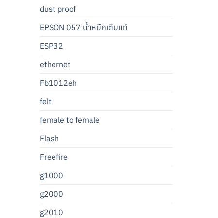
dust proof
EPSON 057 น้ำหมึกเติมแท้
ESP32
ethernet
Fb1012eh
felt
female to female
Flash
Freefire
g1000
g2000
g2010