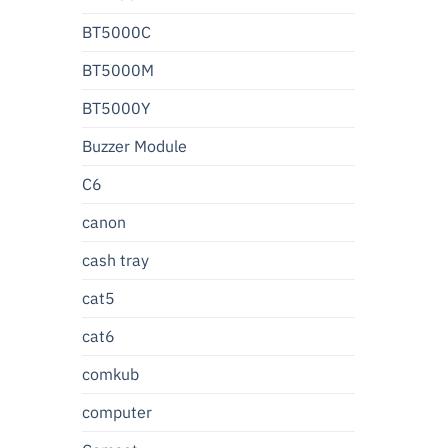
BT5000C
BT5000M
BT5000Y
Buzzer Module
C6
canon
cash tray
cat5
cat6
comkub
computer