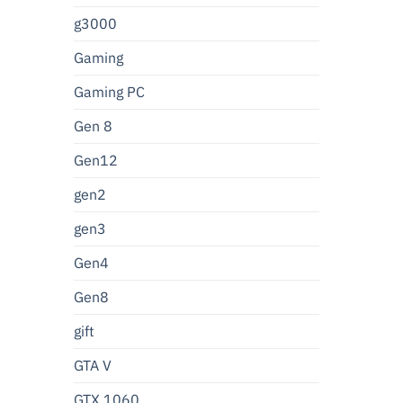
g3000
Gaming
Gaming PC
Gen 8
Gen12
gen2
gen3
Gen4
Gen8
gift
GTA V
GTX 1060