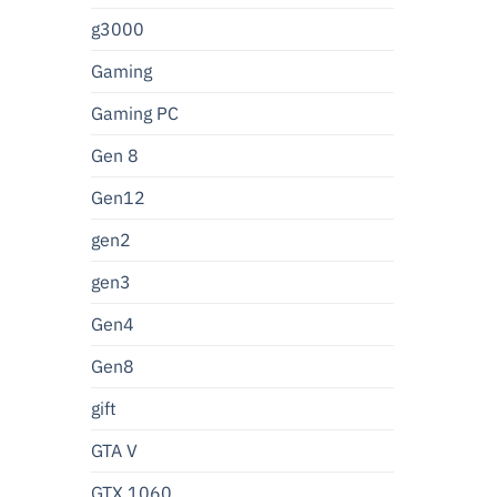
g3000
Gaming
Gaming PC
Gen 8
Gen12
gen2
gen3
Gen4
Gen8
gift
GTA V
GTX 1060