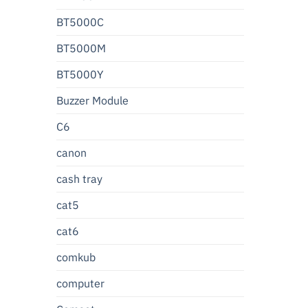
BT5000C
BT5000M
BT5000Y
Buzzer Module
C6
canon
cash tray
cat5
cat6
comkub
computer