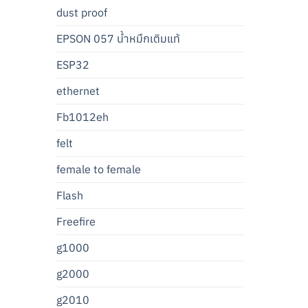
dust proof
EPSON 057 น้ำหมึกเติมแท้
ESP32
ethernet
Fb1012eh
felt
female to female
Flash
Freefire
g1000
g2000
g2010